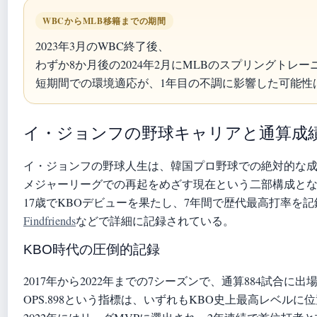
WBCからMLB移籍までの期間
2023年3月のWBC終了後、
わずか8か月後の2024年2月にMLBのスプリングトレ
短期間での環境適応が、1年目の不調に影響した可能性
イ・ジョンフの野球キャリアと通算成
イ・ジョンフの野球人生は、韓国プロ野球での絶対的な
メジャーリーグでの再起をめざす現在という二部構成と
17歳でKBOデビューを果たし、7年間で歴代最高打率を記録し
Findfriends
などで詳細に記録されている。
KBO時代の圧倒的記録
2017年から2022年までの7シーズンで、通算884試合に出場。
OPS.898という指標は、いずれもKBO史上最高レベルに