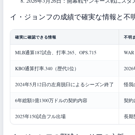
2026年3月26日
：開幕戦ヤンキース戦にスタメ
イ・ジョンフの成績で確実な情報と不
確実に確認できる情報
不明
MLB通算187試合、打率.265、OPS.715
WAR
KBO通算打率.340（歴代1位）
20
2024年5月12日の左肩脱臼によるシーズン終了
怪我
6年総額1億1300万ドルの契約内容
契約
2025年150試合フル出場
長期