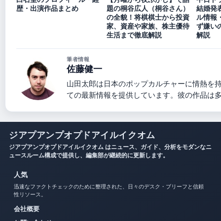
歴・出演作品まとめ
題の桐谷広人（桐谷さん）
結婚発
の全貌！将棋棋士から投資
ル情報
家、資産や家族、株主優待
ず嫌い
生活まで徹底解説
解説
筆者情報
佐藤健一
山田太郎は日本のポップカルチャーに情熱を
ての最新情報を提供しています。彼の作品は
ジアプアンプオプドアイルイクオム
ジアプアンプオプドアイルイクオム はニュース、ガイド、分析をモダンなニ
ュースルーム構成で提供し、編集部が継続的に更新します。
人気
迅速なファクトチェックのために整理された、日々のデスク・ブリーフと信頼
性リソース。
会社概要