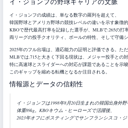
イ・ジョンフの野球キャリアの文脈
イ・ジョンフの成績は、単なる数字の羅列を超えて、
韓国野球とアメリカ野球の競技レベルの違いを示す象徴
KBOで歴代最高打率を記録した選手が、MLBで.265の
両リーグの投手クオリティ、ボールの特性、そして守備
2025年のフル出場は、適応能力の証明と評価できる。ただし
MLBでは.715と大きく下回る現状は、メジャー投手との
特に高速球とスライダーへの対応が課題であることを示唆し
このギャップを縮める転機となるか注目される。
情報源とデータの信頼性
イ・ジョンフは1998年8月20日生まれの韓国出身外野
体重89kg。KBOキウム・ヒーローズで活躍後、
2023年オフにポスティングでサンフランシスコ・