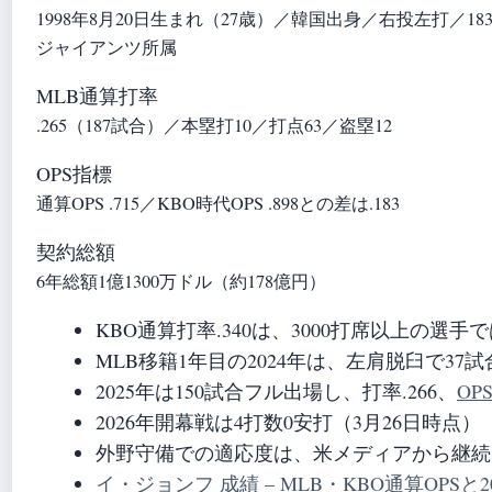
1998年8月20日生まれ（27歳）／韓国出身／右投左打／18
ジャイアンツ所属
MLB通算打率
.265（187試合）／本塁打10／打点63／盗塁12
OPS指標
通算OPS .715／KBO時代OPS .898との差は.183
契約総額
6年総額1億1300万ドル（約178億円）
KBO通算打率.340は、3000打席以上の選手
MLB移籍1年目の2024年は、左肩脱臼で3
2025年は150試合フル出場し、打率.266、
OPS
2026年開幕戦は4打数0安打（3月26日時点）
外野守備での適応度は、米メディアから継続
イ・ジョンフ 成績 – MLB・KBO通算OPSと