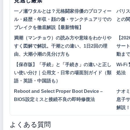
見逃し厳禁
一ノ瀬ワタルとは？元格闘家俳優のプロフィー
パリ
ル・経歴・年収・顔の傷・サンクチュアリでの
との
ブレイクを徹底解説【最新情報】
満潮（マンチョウ）の読み方や意味をわかりや
【20
すく図解で解説。干潮との違い、1日2回の理
サー
由、大潮小潮の見分け方も
動ま
【保存版】「手続」と「手続き」の違いと正し
Wi-
い使い分け｜公用文・日常の場面別ガイド（類
処法
語・英語・中国語も）
Reboot and Select Proper Boot Device –
ナオ
BIOS設定ミスと接続不良の即時修復法
息子
解説！
よくある質問