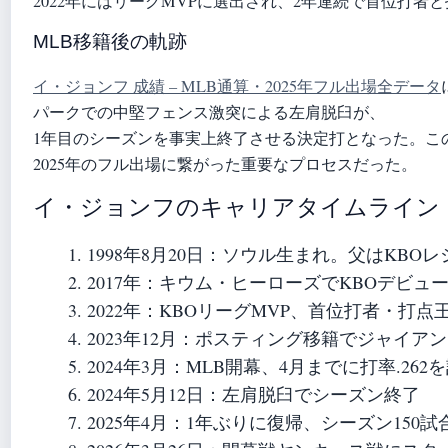
2022年にはリーグMVPに選出され、2年連続で首位打者
MLB移籍後の軌跡
イ・ジョンフ 成績 – MLB通算・2025年フル出場全データ
パークでの中堅フェンス激突による左肩脱臼が、
1年目のシーズンを事実上終了させる決定打となった。こ
2025年のフル出場に繋がった重要なプロセスだった。
イ・ジョンフのキャリアタイムライン
1998年8月20日
：ソウル生まれ。父はKBOレ
2017年
：キウム・ヒーローズでKBOデビュ
2022年
：KBOリーグMVP、首位打者・打点
2023年12月
：ポスティング移籍でジャイアン
2024年3月
：MLB開幕、4月までに打率.262
2024年5月12日
：左肩脱臼でシーズン終了
2025年4月
：1年ぶりに復帰、シーズン150試