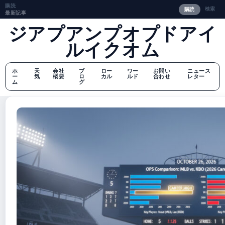
購読
検索
購読
最新記事
ジアプアンプオプドアイ
ルイクオム
ホ
天
会社
ブ
ロー
ワー
お問い
ニュース
ー
気
概要
ロ
カル
ルド
合わせ
レター
ム
グ