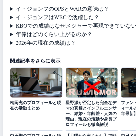
イ・ジョンフのOPSとWARの意味は？
イ・ジョンフはWBCで活躍した？
KBOでの成績はなぜメジャーで再現できていな
年俸はどのくらい上がるのか？
2026年の現在の成績は？
関連記事をさらに表示
松岡充のプロフィールと現
星野源が否定した完全なデ
ファン
在の活動まとめ
マの真相とインフルエンサ
ィールと
ー、結婚・年齢差・人気の
年最新
理由、現在の活動や身長プ
ロフィールも徹底解説
白石聖のプロフィール・経
【月曜から夜ふかし】で話
中日ド