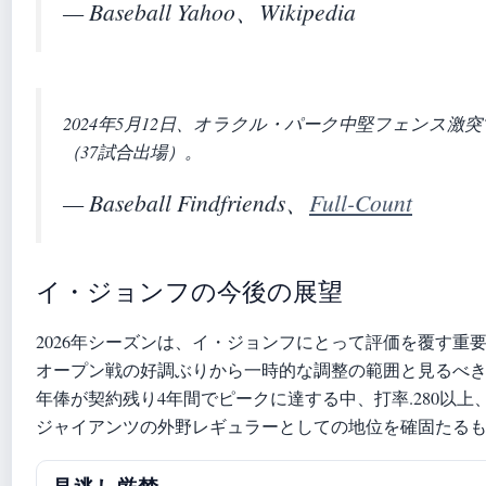
— Baseball Yahoo、Wikipedia
2024年5月12日、オラクル・パーク中堅フェンス激
（37試合出場）。
— Baseball Findfriends、
Full-Count
イ・ジョンフの今後の展望
2026年シーズンは、イ・ジョンフにとって評価を覆す重
オープン戦の好調ぶりから一時的な調整の範囲と見るべ
年俸が契約残り4年間でピークに達する中、打率.280以上、O
ジャイアンツの外野レギュラーとしての地位を確固たる