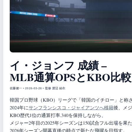
イ・ジョンフ 成績 –
MLB通算OPSとKBO比較 
佐藤健一 • 2026-03-26 • 監修 渡辺 結衣
韓国プロ野球（KBO）リーグで「韓国のイチロー」と称
2024年に
サンフランシスコ・ジャイアンツへ移籍
後、メ
KBO歴代1位の通算打率.340を保持しながら、
メジャー2年目の2025年シーズンは150試合フル出場を果
2026年シーズン開幕直後の時点で新たな飛躍を目指す。