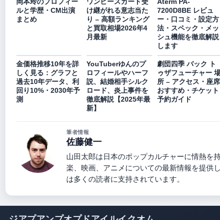
岡本玲のプロフィー
ワンピースカード受
Aterm PA-
ルと学歴・CM出演
け継がれる意志当た
7200D8BE レビュ
まとめ
り – 高額ランキング
ー・口コミ・設定方
と買取相場2026年4
法・スペック・メッ
月最新
シュ機能を徹底解説
します
金価格推移10年を詳
YouTuberゆんのプ
劇団四季 バック ト
しく見る：グラフと
ロフィールやハーフ
ゥザフューチャー 
過去10年データ、利
説、結婚相手シルク
所 – アクセス・座席
回り10%・2030年予
ロード、炎上事件を
おすすめ・チケット
測
徹底解説【2025年最
予約ガイド
新】
筆者情報
佐藤健一
山田太郎は日本のポップカルチャーに情熱を
楽、映画、アニメについての最新情報を提供
は多くの読者に支持されています。
ジアプアンプオプドアイルイクオム