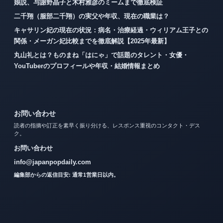
娘説、与謝野晶子と木村雅彦のミームまで徹底検証
二千翔（服部二千翔）の実父や年収、現在の職業は？
キャサリン妃の現在の状況：病名・治療経過・ウィリアム王子との
関係・メーガン妃比較までを徹底解説【2025年最新】
丸山礼とは？ものまね「はにゃ」で話題のタレント・女優・
YouTuberのプロフィールや年収・結婚情報まとめ
お問い合わせ
読者の指摘や訂正を素早く振り分ける、レスポンス重視のコンタクト・デス
ク。
お問い合わせ
info@japanpopdaily.com
編集部からの返信目安: 通常1営業日以内。