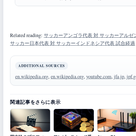
Related reading:
サッカーアンゴラ代表 対 サッカーアルゼ
サッカー日本代表 対 サッカーインドネシア代表 試合経過
ADDITIONAL SOURCES
en.wikipedia.org
,
en.wikipedia.org
,
youtube.com
,
jfa.jp
,
jpf.g
関連記事をさらに表示