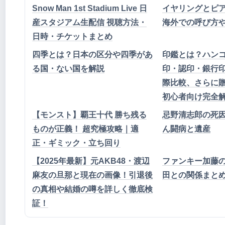
Snow Man 1st Stadium Live 日
イヤリングとピ
産スタジアム生配信 視聴方法・
海外での呼び方
日時・チケットまとめ
四季とは？日本の区分や四季があ
印鑑とは？ハン
る国・ない国を解説
印・認印・銀行
際比較、さらに
初心者向け完全
【モンスト】覇王十代 勝ち残る
忌野清志郎の死因
ものが正義！ 超究極攻略｜適
ん闘病と遺産
正・ギミック・立ち回り
【2025年最新】元AKB48・渡辺
ファンキー加藤
麻友の旦那と現在の画像！引退後
田との関係まと
の真相や結婚の噂を詳しく徹底検
証！