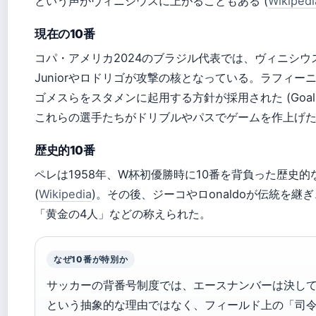
という声がヴィニシウスに上がることもある (
Wikipedi
現在の10番
コパ・アメリカ2024のブラジル代表では、ヴィニシウ
Juniorやロドリゴが攻撃の核となっている。ラフィー
ゴメスらをスタメンに起用する方針が採用された (Goal.
これらの選手たちがドリブルやパスでゲームを作上げ
歴史的10番
ペレは1958年、W杯初優勝時に10番を背負った歴史的
(
Wikipedia
)。その後、ジーコやロonaldoが伝統を継
「黄金の4人」などの称えられた。
なぜ10番が特別か
サッカーの背番号制度では、エースナンバーは決し
という抽象的な理由ではなく、フィールド上の「司