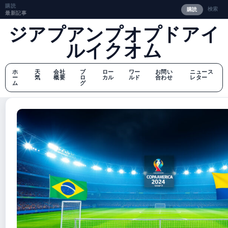
購読
検索
購読
最新記事
ジアプアンプオプドアイ
ルイクオム
ホ
天
会社
ブ
ロー
ワー
お問い
ニュース
ー
気
概要
ロ
カル
ルド
合わせ
レター
ム
グ