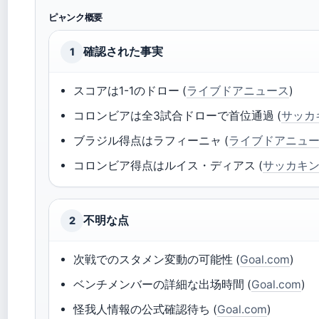
ピャンク概要
確認された事実
1
スコアは1-1のドロー (
ライブドアニュース
)
コロンビアは全3試合ドローで首位通過 (
サッカ
ブラジル得点はラフィーニャ (
ライブドアニュ
コロンビア得点はルイス・ディアス (
サッカキ
不明な点
2
次戦でのスタメン変動の可能性 (
Goal.com
)
ベンチメンバーの詳細な出场時間 (
Goal.com
)
怪我人情報の公式確認待ち (
Goal.com
)