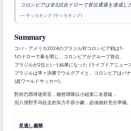
コロンビアは全3試合ドローで首位通過を達成し
— サッカキング (サッカキング)
Summary
コパ・アメリカ2024のブラジル対コロンビア戦は1-
1のドローで幕を閉じ、コロンビアがグループ首位、
ブラジルが2位という結果になった (ライブドアニュース
ブラジルは準々決勝でウルグアイと、コロンビアはパ
(超ワールドサッカー)。
對於巴西球迷而言，雖然球隊以小組第二名晉級，
但八强對手乌拉圭的实力不容小觑，必须做好充分準備
見逃し厳禁