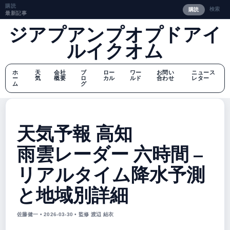
購読
検索
購読
最新記事
ジアプアンプオプドアイ
ルイクオム
ホ
天
会社
ブ
ロー
ワー
お問い
ニュース
ー
気
概要
ロ
カル
ルド
合わせ
レター
ム
グ
天気予報 高知
雨雲レーダー 六時間 –
リアルタイム降水予測
と地域別詳細
佐藤健一 • 2026-03-30 • 監修 渡辺 結衣