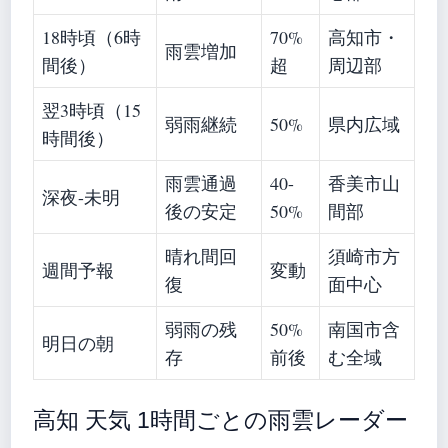
18時頃（6時
70%
高知市・
雨雲増加
間後）
超
周辺部
翌3時頃（15
弱雨継続
50%
県内広域
時間後）
雨雲通過
40-
香美市山
深夜-未明
後の安定
50%
間部
晴れ間回
須崎市方
週間予報
変動
復
面中心
弱雨の残
50%
南国市含
明日の朝
存
前後
む全域
高知 天気 1時間ごとの雨雲レーダー