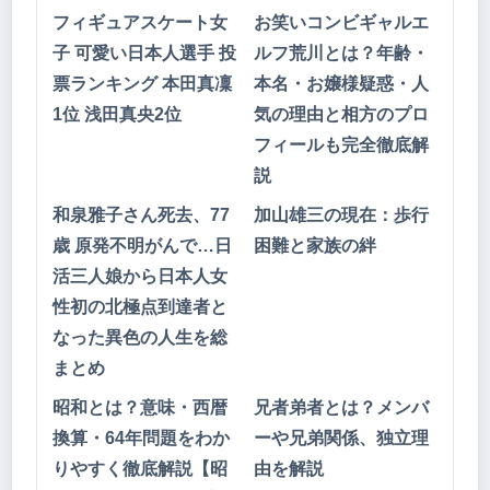
フィギュアスケート女
お笑いコンビギャルエ
子 可愛い日本人選手 投
ルフ荒川とは？年齢・
票ランキング 本田真凜
本名・お嬢様疑惑・人
1位 浅田真央2位
気の理由と相方のプロ
フィールも完全徹底解
説
和泉雅子さん死去、77
加山雄三の現在：歩行
歳 原発不明がんで…日
困難と家族の絆
活三人娘から日本人女
性初の北極点到達者と
なった異色の人生を総
まとめ
昭和とは？意味・西暦
兄者弟者とは？メンバ
換算・64年問題をわか
ーや兄弟関係、独立理
りやすく徹底解説【昭
由を解説