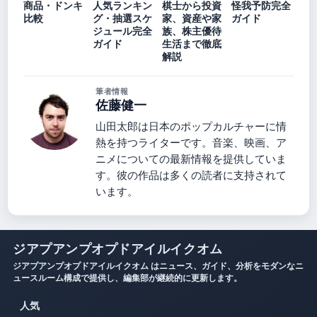
商品・ドンキ
人気ランキン
棋士から投資
怪我予防完全
比較
グ・抽選スケ
家、資産や家
ガイド
ジュール完全
族、株主優待
ガイド
生活まで徹底
解説
筆者情報
佐藤健一
山田太郎は日本のポップカルチャーに情
熱を持つライターです。音楽、映画、ア
ニメについての最新情報を提供していま
す。彼の作品は多くの読者に支持されて
います。
ジアプアンプオプドアイルイクオム
ジアプアンプオプドアイルイクオム はニュース、ガイド、分析をモダンなニ
ュースルーム構成で提供し、編集部が継続的に更新します。
人気