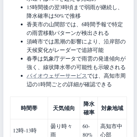
15時間後の翌3時頃まで弱雨が継続し、
降水確率は50%で推移
香美市の山間部では、6時間予報で特定
の雨雲移動パターンが検出される
須崎市では黒潮の影響により、沿岸部の
天候変化がレーダーで追跡可能
春季は気象庁データで雨雲の発達傾向が
強く、線状降水帯の可能性も示唆される
バイオウェザーサービス
では、高知市周
辺の1時間ごとの詳細が確認できる
降水
時間帯
天気傾向
対象地域
確率
曇り時々
60-
高知市中
12時-13時
雨
80%
心部