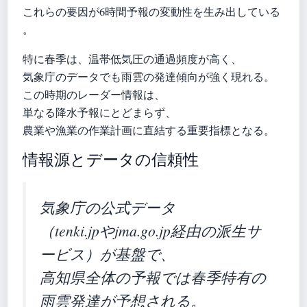
これらの要因が6時間予報の変動性を生み出している
。
特に春季は、温帯低気圧の通過頻度が高く、
気象庁のデータでも雨雲の発達傾向が強く現れる。
この時期のレーダー情報は、
単なる降水予報にとどまらず、
農業や漁業の作業計画に直結する重要指標となる。
情報源とデータの信頼性
気象庁の公式データ
（tenki.jpやjma.go.jp経由の派生サ
ービス）が基盤で、
高知県全体の予報では春季特有の
雨雲発達が予想される。