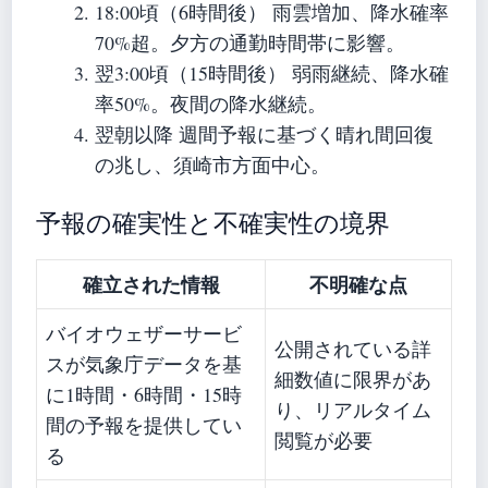
18:00頃（6時間後）
雨雲増加、降水確率
70%超。夕方の通勤時間帯に影響。
翌3:00頃（15時間後）
弱雨継続、降水確
率50%。夜間の降水継続。
翌朝以降
週間予報に基づく晴れ間回復
の兆し、須崎市方面中心。
予報の確実性と不確実性の境界
確立された情報
不明確な点
バイオウェザーサービ
公開されている詳
スが気象庁データを基
細数値に限界があ
に1時間・6時間・15時
り、リアルタイム
間の予報を提供してい
閲覧が必要
る