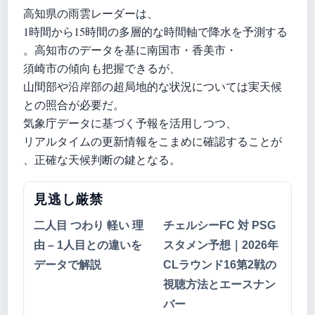
高知県の雨雲レーダーは、
1時間から15時間の多層的な時間軸で降水を予測する
。高知市のデータを基に南国市・香美市・
須崎市の傾向も把握できるが、
山間部や沿岸部の超局地的な状況については実天候
との照合が必要だ。
気象庁データに基づく予報を活用しつつ、
リアルタイムの更新情報をこまめに確認することが
、正確な天候判断の鍵となる。
見逃し厳禁
二人目 つわり 軽い 理
チェルシーFC 対 PSG
由 – 1人目との違いを
スタメン予想｜2026年
データで解説
CLラウンド16第2戦の
視聴方法とエースナン
バー