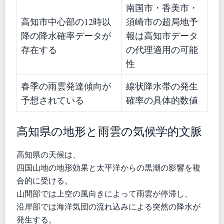
南国市・香美市・
高知市中心部の12時以
須崎市の超局地予
降の降水確率データが
報は高知市データ
存在する
の代理適用の可能
性
春季の雨雲発達傾向が
線状降水帯の発生
予想されている
確率の具体的数値
高知県の地形と雨雲の気候学的文脈
高知県の天候は、
四国山地の地形効果と太平洋からの黒潮の影響を複
合的に受ける。
山間部では上空の風向きによって雨雲が停滞し、
沿岸部では海洋気団の流れ込みによる突然の降水が
発生する。