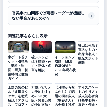
香美市の山間部では雨雲レーダーが機能し
ない場合があるのか？
関連記事をさらに表示
福山は何県？
有名なもの・
出身有名人・
東ゲート前チ
碇シンジと
イ・ジョンフ
観光スポット
ケット引換所
は？結婚・死
成績 – MLB
解説
– 場所・地
亡・正体・名
通算OPSと
図・写真・営
言を解説
2026年現在状
業時間と交換
況
ガイド
上野の紫のビ
万博パビリオ
【月曜から夜
アイススケー
ル「多慶屋タ
ン予約おすす
ふかし】で話
トのやり方：
ケヤ」を徹底
め2025 大
題の桐谷広人
成人初心者向
解説！アクセ
阪・関西万博
（桐谷さん）
け基本姿勢・
ス・フロア・
の予約方法・
の全貌！将棋
滑走・停止・