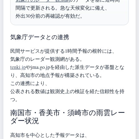
間隔で更新される。急な天候変化に備え、
外出30分前の再確認が有効だ。
気象庁データとの連携
民間サービスが提供する1時間予報の根幹には、
気象庁のレーダー観測網がある。
tenki.jp
やjma.go.jpを経由した派生データが基盤とな
り、高知市の地点予報が構築されている。
この連携により、
公表される数値は観測史上の検証を経た信頼性を持
つ。
南国市・香美市・須崎市の雨雲レー
ダー状況
高知市を中心とした予報データは、