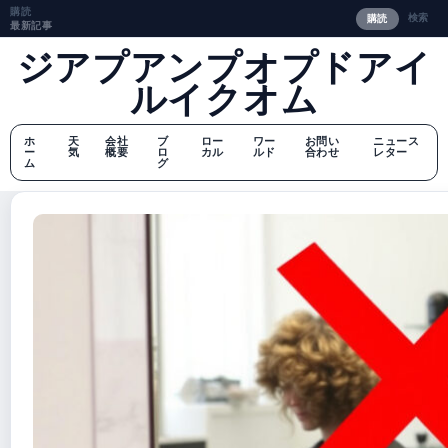
購読
検索
購読
最新記事
ジアプアンプオプドアイ
ルイクオム
ホ
天
会社
ブ
ロー
ワー
お問い
ニュース
ー
気
概要
ロ
カル
ルド
合わせ
レター
ム
グ