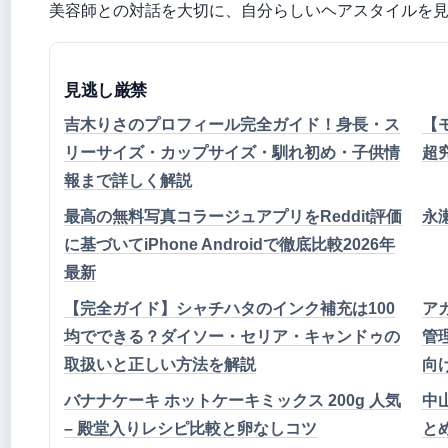
美容師との対話を大切に、自分らしいヘアスタイルを
見逃し厳禁
吉木りさのプロフィール完全ガイド！身長・ス
【
リーサイズ・カップサイズ・馴れ初め・子供情
超
報まで詳しく解説
最高の無料写真コラージュアプリをReddit評価
永
に基づいてiPhone Androidで徹底比較2026年
最新
【完全ガイド】シャチハタのインク補充は100
ア
均でできる？ダイソー・セリア・キャンドゥの
管
取扱いと正しい方法を解説
向
バナナケーキ ホットケーキミックス 200g 人気
中
– 殿堂入りレシピ比較と卵なしコツ
と