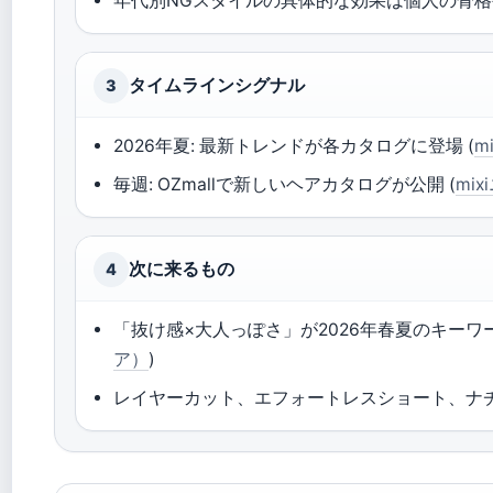
年代別NGスタイルの具体的な効果は個人の骨
タイムラインシグナル
3
2026年夏: 最新トレンドが各カタログに登場 (
m
毎週: OZmallで新しいヘアカタログが公開 (
mi
次に来るもの
4
「抜け感×大人っぽさ」が2026年春夏のキーワー
ア）
)
レイヤーカット、エフォートレスショート、ナチ