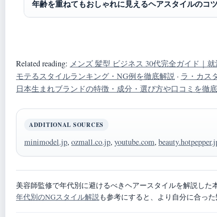
年齢を重ねてもおしゃれに見えるヘアスタイルのコ
Related reading:
メンズ 髪型 ビジネス 30代完全ガイド｜
モテるスタイルランキング・NG例を徹底解説
·
ラ・カス
日本生まれブランドの特徴・成分・選び方や口コミを徹
ADDITIONAL SOURCES
minimodel.jp
,
ozmall.co.jp
,
youtube.com
,
beauty.hotpepper.j
美容師監修で年代別に避けるべきヘアースタイルを解説した
年代別のNGスタイル解説
も参考にすると、より自分に合った