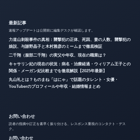
最新記事
速報アップデートは公開前に編集デスクが確認します。
力道山刺殺事件の真相：襲撃犯の正体、死因、妻の人数、襲撃犯の
娘説、与謝野晶子と木村雅彦のミームまで徹底検証
二千翔（服部二千翔）の実父や年収、現在の職業は？
キャサリン妃の現在の状況：病名・治療経過・ウィリアム王子との
関係・メーガン妃比較までを徹底解説【2025年最新】
丸山礼とは？ものまね「はにゃ」で話題のタレント・女優・
YouTuberのプロフィールや年収・結婚情報まとめ
お問い合わせ
読者の指摘や訂正を素早く振り分ける、レスポンス重視のコンタクト・デス
ク。
お問い合わせ