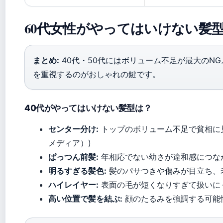
60代女性がやってはいけない髪
まとめ:
40代・50代にはボリューム不足が最大のN
を重視するのがおしゃれの鍵です。
40代がやってはいけない髪型は？
センター分け:
トップのボリューム不足で貧相に見えやすい
メディア）)
ぱっつん前髪:
年相応でない幼さが違和感につながる (A-
明るすぎる髪色:
髪のパサつきや傷みが目立ち、老け見えの
ハイレイヤー:
表面の毛が短くなりすぎて扱いにくい (A-
高い位置で髪を結ぶ:
顔のたるみを強調する可能性 (A-W