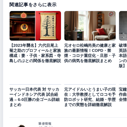
関連記事をさらに表示
【2023年襲名】六代目尾上
元オセロ松嶋尚美の健康と家
破壊
菊之助のプロフィールと家族
族の最新情報！COPD・禁
英語
構成：妻・子供・家系図・寺
煙・コロナ重症化・旦那・子
本語
島しのぶとの関係を徹底解説
供の病気を徹底解説まとめ
ンの
版】
サッカー日本代表 対 サッカ
元アイドルいとうまい子の現
宝鐘マ
ーインドネシア代表 試合経
在：大学教授としてロコモ予
作曲
過 – 6-0圧勝の全ゴール詳細
防ロボット研究、結婚・学歴
全情
まとめ
までの実態を詳細徹底解説
筆者情報