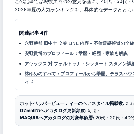
この記事では現役美容師の意見を基に、40代・50代・
2026年夏の人気ランキングを、具体的なデータととも
関連記事 4件
永野芽郁 田中圭 文春 LINE 内容 – 不倫疑惑報道の全
安野貴博のプロフィール：学歴・経歴・家族を解説
アヤックス 対 フォルトゥナ・シッタート スタメン詳
林ゆめのすべて：プロフィールから学歴、テラスハウス出
イド
ホットペッパービューティーのヘアスタイル掲載数:
2,3
OZmallのヘアカタログ更新頻度:
毎週 ·
MAQUIAヘアカタログの対象年齢層:
20代・30代・40