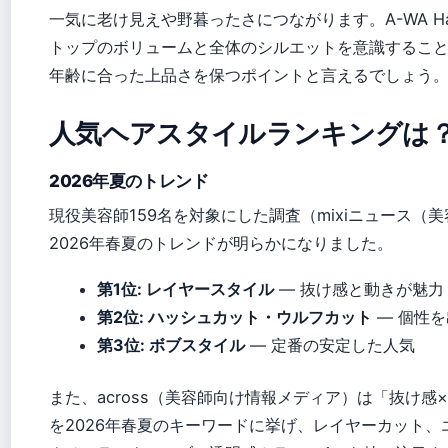
一気に老け見えや野暮ったさにつながります。A-WA Hair
トップのボリュームと全体のシルエットを意識するこ
年齢に合った上品さを保つポイントと言えるでしょう
人気ヘアスタイルランキングは
2026年夏のトレンド
現役美容師159名を対象にした調査（mixiニュース（
2026年春夏のトレンドが明らかになりました。
第1位: レイヤースタイル
— 抜け感と動きが魅力
第2位: ハッシュカット・ウルフカット
— 個性
第3位: ボブスタイル
— 定番の安定した人気
また、across（美容師向け情報メディア）は「抜け感
を2026年春夏のキーワードに挙げ、レイヤーカット