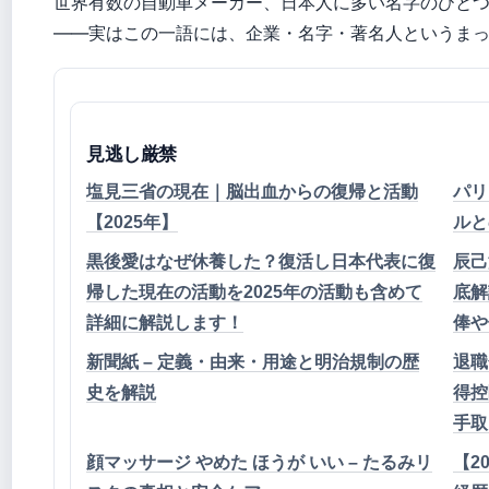
世界有数の自動車メーカー、日本人に多い名字のひと
——実はこの一語には、企業・名字・著名人というまっ
見逃し厳禁
塩見三省の現在｜脳出血からの復帰と活動
パリ
【2025年】
ルと
黒後愛はなぜ休養した？復活し日本代表に復
辰己
帰した現在の活動を2025年の活動も含めて
底解
詳細に解説します！
俸や
新聞紙 – 定義・由来・用途と明治規制の歴
退職
史を解説
得控
手取
顔マッサージ やめた ほうが いい – たるみリ
【2