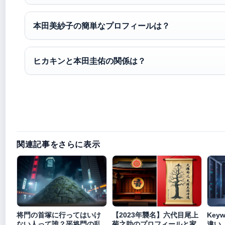
本田美紗子の簡単なプロフィールは？
ヒカキンと本田圭佑の関係は？
関連記事をさらに表示
将門の首塚に行ってはいけ
【2023年襲名】六代目尾上
Keyw
ない人って誰？平将門の乱
菊之助のプロフィールと家
違い