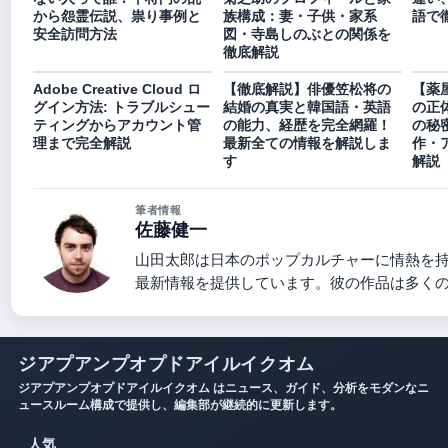
から怨霊伝説、祟り事例と
族構成：妻・子供・家系
語で
安全訪問方法
図・寺島しのぶとの関係を
徹底解説
Adobe Creative Cloud ロ
【徹底解説】俳優笠松将の
【薬
グイン方法: トラブルシュー
結婚の真実と韓国語・英語
の正
ティングからアカウント管
の能力、経歴を完全網羅！
の秘
理まで完全解説
最新全ての情報を解説しま
作・
す
解説
筆者情報
佐藤健一
山田太郎は日本のポップカルチャーに情熱を
最新情報を提供しています。彼の作品は多く
ジアプアンプオプドアイルイクオム
ジアプアンプオプドアイルイクオム はニュース、ガイド、分析をモダンなニ
ュースルーム構成で提供し、編集部が継続的に更新します。
人気