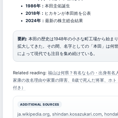
1986年：
本田圭佑誕生
2018年：
ヒカキンが本田姓を公表
2024年：
最新の株主総会結果
要約:
本田の歴史は1948年の小さな町工場から始ま
拡大してきた。その間、名字としての「本田」は何
によって現代でも注目を集め続けている。
Related reading:
福山は何県？有名なもの・出身有名
家康の改名理由や家重の障害、8歳で死んだ将軍、ホト
付き）
ADDITIONAL SOURCES
ja.wikipedia.org
,
shindan.kosazukari.com
,
hondak