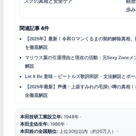
スクの真相と安全ケア
経歴
歩み
関連記事 4件
【2025年】最新！令和ロマンくるまの契約解除真相、
を徹底解説
マリウス葉の引退理由と現在の活動：元Sexy Zon
解説
Let It Be 意味 – ビートルズ歌詞和訳・文法解説と
【2025年最新】声優・上坂すみれの毛深い噂の真相
全徹底解説
本田技研工業設立年:
1948年 ·
本田圭佑生年:
1986年 ·
本田姓の全国順位:
上位30位以内（約20万人） ·