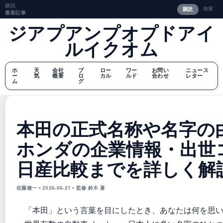
購読
検索
購読
最新記事
ジアプアンプオプドアイ
ルイクオム
ホ
天
会社
ブ
ロー
ワー
お問い
ニュース
ー
気
概要
ロ
カル
ルド
合わせ
レター
ム
グ
本田の正式名称や名字の
ホンダの企業情報・出世
日産比較までを詳しく解説
佐藤健一 • 2026-06-27 • 監修 鈴木 蒼
「本田」という言葉を目にしたとき、あなたは何を思