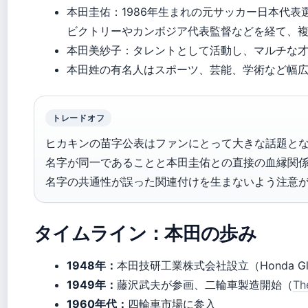
本田圭佑：1986年生まれの元サッカー日本代
ビクトリーやカンボジア代表監督などを経て、
本田美紗子：タレントとして活動し、マルチな
本田姓の有名人はスポーツ、芸能、学術など幅
トレードオフ
ヒカキンの苗字公表はファンにとって大きな話題と
名字が同一であることと本田圭佑との直接の血縁関
名字の共通性が誤った関連付けを生まないよう注意
タイムライン：本田の歩み
1948年：
本田技研工業株式会社設立（Honda Gl
1949年：
藤沢武夫が参画、二輪車製造開始（
T
1960年代：
四輪車市場に参入