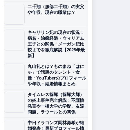
二千翔（服部二千翔）の実父
や年収、現在の職業は？
キャサリン妃の現在の状況：
病名・治療経過・ウィリアム
王子との関係・メーガン妃比
較までを徹底解説【2025年最
新】
丸山礼とは？ものまね「はに
ゃ」で話題のタレント・女
優・YouTuberのプロフィール
や年収・結婚情報まとめ
タイムレス篠塚（篠塚大輝）
の炎上事件完全解説：不謹慎
発言や一橋大学の学歴、友達
問題、ラウールとの関係
中日ドラゴンズ岡林勇希が結
婚発表！最新プロフィール情