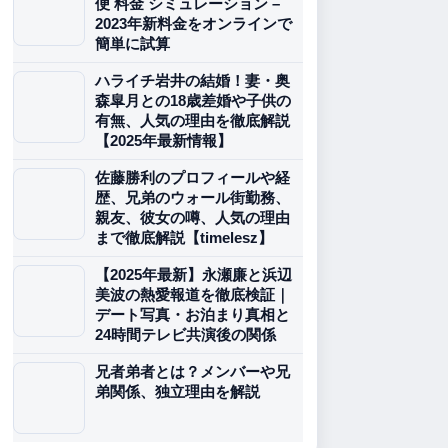
便 料金 シミュレーション –
2023年新料金をオンラインで
簡単に試算
ハライチ岩井の結婚！妻・奥
森皐月との18歳差婚や子供の
有無、人気の理由を徹底解説
【2025年最新情報】
佐藤勝利のプロフィールや経
歴、兄弟のウォール街勤務、
親友、彼女の噂、人気の理由
まで徹底解説【timelesz】
【2025年最新】永瀬廉と浜辺
美波の熱愛報道を徹底検証｜
デート写真・お泊まり真相と
24時間テレビ共演後の関係
兄者弟者とは？メンバーや兄
弟関係、独立理由を解説