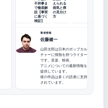
不祥事ま
えられる
で徹底解
病気と癌
説【事実
の見分け
に基づく
方
検証】
筆者情報
佐藤健一
山田太郎は日本のポップカル
チャーに情熱を持つライター
です。音楽、映画、
アニメについての最新情報を
提供しています。
彼の作品は多くの読者に支持
されています。