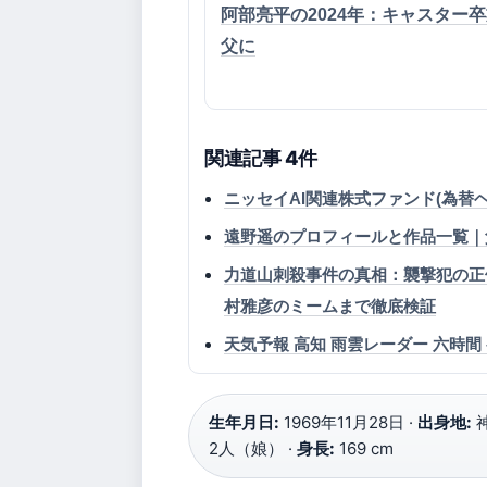
阿部亮平の2024年：キャスター
父に
関連記事 4件
ニッセイAI関連株式ファンド(為替
遠野遥のプロフィールと作品一覧｜父親
力道山刺殺事件の真相：襲撃犯の正
村雅彦のミームまで徹底検証
天気予報 高知 雨雲レーダー 六時間
生年月日:
1969年11月28日 ·
出身地:
神
2人（娘） ·
身長:
169 cm