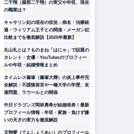
二千翔（服部二千翔）の実父や年収、現在
の職業は？
キャサリン妃の現在の状況：病名・治療経
過・ウィリアム王子との関係・メーガン妃
比較までを徹底解説【2025年最新】
丸山礼とは？ものまね「はにゃ」で話題の
タレント・女優・YouTuberのプロフィー
ルや年収・結婚情報まとめ
タイムレス篠塚（篠塚大輝）の炎上事件完
全解説：不謹慎発言や一橋大学の学歴、友
達問題、ラウールとの関係
中日ドラゴンズ岡林勇希が結婚発表！最新
プロフィール情報・年収・家族・負けず嫌
いの天才の実力を徹底解説
天翔愛（てんしょうあい）のプロフィール