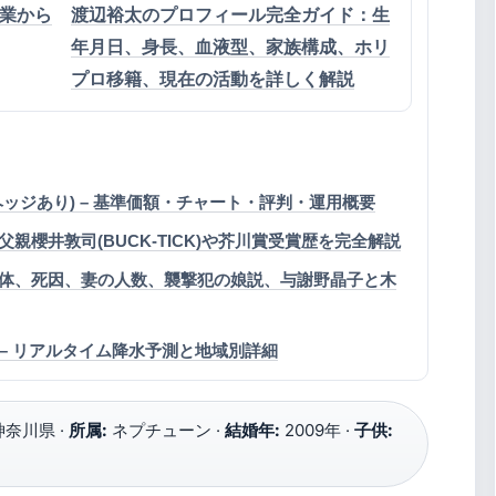
卒業から
渡辺裕太のプロフィール完全ガイド：生
年月日、身長、血液型、家族構成、ホリ
プロ移籍、現在の活動を詳しく解説
ヘッジあり) – 基準価額・チャート・評判・運用概要
櫻井敦司(BUCK-TICK)や芥川賞受賞歴を完全解説
体、死因、妻の人数、襲撃犯の娘説、与謝野晶子と木
 – リアルタイム降水予測と地域別詳細
奈川県 ·
所属:
ネプチューン ·
結婚年:
2009年 ·
子供: