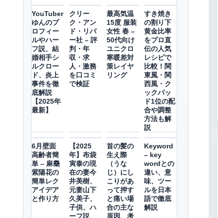
YouTuber
クリー
最高気温
すき焼き
ゆんのプ
ク・アン
15度 服装
の割り下
ロフィー
ド・リバ
女性 春 –
黄金比率
ルやハー
ー社 – 評
50代向け
をプロ直
フ説、結
判・年
ユニクロ
伝の人気
婚相手シ
収・求
寒暖差対
レシピで
ルクロー
人・激務
策レイヤ
比較！関
ド、炎上
を口コミ
リング
東風・関
事件を徹
で検証
西風・ク
底解説
ックパッ
【2025年
ド1位の配
最新】
合や調整
方法も解
説
6月壁面
【2025
首の髪の
Keyword
高齢者簡
年】布袋
生え際
– key
単 – 麻雧
寅泰の現
（うな
wordとの
紫陽花の
在の妻今
じ）にし
違い、意
簡単レク
井美樹、
こりがあ
味、ツー
アイデア
元妻山下
って押す
ルを日本
と作り方
久美子、
と痛い場
語で徹底
子供、ハ
合の主な
解説
ーフ説、
原因、考