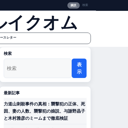
検索
購読
ルイクオム
ースレター
検索
表
示
最新記事
力道山刺殺事件の真相：襲撃犯の正体、死
因、妻の人数、襲撃犯の娘説、与謝野晶子
と木村雅彦のミームまで徹底検証