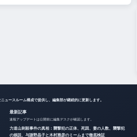
なニュースルーム構成で提供し、編集部が継続的に更新します。
最新記事
速報アップデートは公開前に編集デスクが確認します。
力道山刺殺事件の真相：襲撃犯の正体、死因、妻の人数、襲撃犯
の娘説、与謝野晶子と木村雅彦のミームまで徹底検証
二千翔（服部二千翔）の実父や年収、現在の職業は？