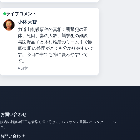
ライブコメント
田中 美咲
二千翔（服部二千翔）の実父や年収、
現在の職業は？ を追っていますが、こ
の解説は落ち着いていて信頼できま
す。
6 分前
お問い合わせ
読者の指摘や訂正を素早く振り分ける、レスポンス重視のコンタクト・デス
ク。
お問い合わせ
info@japanpopdaily.com