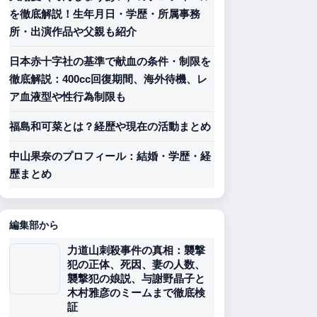
を徹底解説！生年月日・学歴・所属事務
所・出演作品や父親も紹介
日本赤十字社の基準で献血の条件・制限を
徹底解説：400cc回復期間、海外待機、レ
ア血液型や性行為制限も
福島和可菜とは？経歴や現在の活動まとめ
中山果奈のプロフィール：結婚・学歴・経
歴まとめ
編集部から
力道山刺殺事件の真相：襲撃
犯の正体、死因、妻の人数、
襲撃犯の娘説、与謝野晶子と
木村雅彦のミームまで徹底検
証