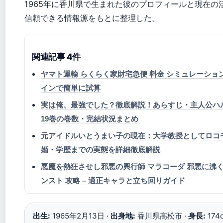
1965年に香川県で生まれた彼のプロフィールと現在の
信頼できる情報源をもとに整理した。
関連記事 4件
ヤマト運輸 らくらく家財宅急便 料金 シミュレーション 
インで簡単に試算
実は俺、最強でした？徹底解説！あらすじ・主人公ハ
19巻の巻数・完結状況まとめ
元アイドルいとうまい子の現在：大学教授としてロコ
婚・学歴までの実態を詳細徹底解説
悪魔を熱狂させし邪悪の興行師 マラコーダ 邪悪に沸く
ンスト 攻略 – 適正キャラと立ち回りガイド
出生:
1965年2月13日 ·
出身地:
香川県高松市 ·
身長:
174