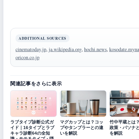
ADDITIONAL SOURCES
cinematoday.jp
,
ja.wikipedia.org
,
hochi.news
,
kosodate.myna
oricon.co.jp
関連記事をさらに表示
ラブタイプ診断公式ガ
マグカップとは？コッ
竹中平蔵とは
イド｜16タイプとラブ
プやタンブラーとの違
政策・パソナ
キャラ診断64の全知
いを解説
を解説
識・モテるタイプ・隠