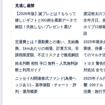
見逃し厳禁
【2026年版】誕プレとは？もらって
渡辺裕太の
嬉しいギフトとNG例を最新データで
生年月日、
解説！失敗しないプレゼント選び
ホリプロ移
説
交通費とは？通勤費との違い、支給義
2025年堀
務、1kmあたりの相場、計算方法、非
業後、俳優・
課税限度額、不正リスクまで徹底解説
てのマルチ
姓名判断 相性 辛口 無料 – 人気無料診
トヨタ 警告灯
断と利用ガイド
対処法 全モ
ニッセイAI関連株式ファンド(為替ヘ
2025年ド
ッジあり) – 基準価額・チャート・評
響: 100ド
判・運用概要
活費・旅行