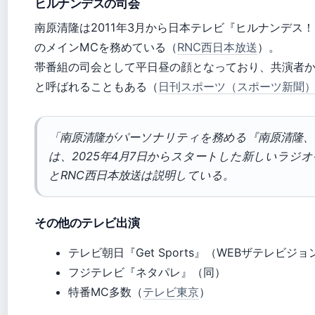
ヒルナンデスの司会
南原清隆は2011年3月から日本テレビ『ヒルナンデス
のメインMCを務めている（
RNC西日本放送
）。
帯番組の司会として平日昼の顔となっており、共演者
と呼ばれることもある（
日刊スポーツ（スポーツ新聞
「南原清隆がパーソナリティを務める『南原清隆
は、2025年4月7日からスタートした新しいラジ
とRNC西日本放送は説明している。
その他のテレビ出演
テレビ朝日『Get Sports』（WEBザテレビジョ
フジテレビ『ネタパレ』（同）
特番MC多数（
テレビ東京
）