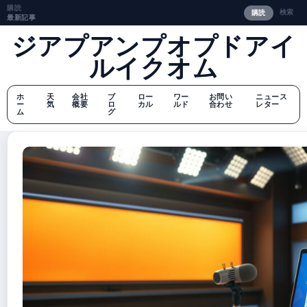
購読
検索
購読
最新記事
ジアプアンプオプドアイ
ルイクオム
ホ
天
会社
ブ
ロー
ワー
お問い
ニュース
ー
気
概要
ロ
カル
ルド
合わせ
レター
ム
グ