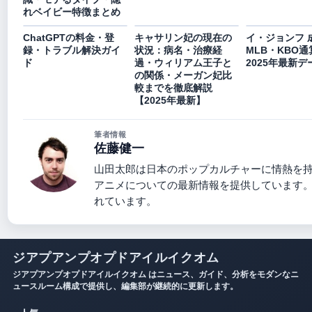
れベイビー特徴まとめ
ChatGPTの料金・登
キャサリン妃の現在の
イ・ジョンフ 成
録・トラブル解決ガイ
状況：病名・治療経
MLB・KBO通
ド
過・ウィリアム王子と
2025年最新デ
の関係・メーガン妃比
較までを徹底解説
【2025年最新】
筆者情報
佐藤健一
山田太郎は日本のポップカルチャーに情熱を
アニメについての最新情報を提供しています
れています。
ジアプアンプオプドアイルイクオム
ジアプアンプオプドアイルイクオム はニュース、ガイド、分析をモダンなニ
ュースルーム構成で提供し、編集部が継続的に更新します。