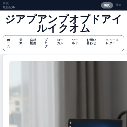
購読
検索
購読
最新記事
ジアプアンプオプドアイ
ルイクオム
ホ
天
会社
ブ
ロー
ワー
お問い
ニュース
ー
気
概要
ロ
カル
ルド
合わせ
レター
ム
グ