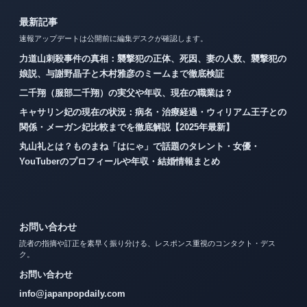
最新記事
速報アップデートは公開前に編集デスクが確認します。
力道山刺殺事件の真相：襲撃犯の正体、死因、妻の人数、襲撃犯の
娘説、与謝野晶子と木村雅彦のミームまで徹底検証
二千翔（服部二千翔）の実父や年収、現在の職業は？
キャサリン妃の現在の状況：病名・治療経過・ウィリアム王子との
関係・メーガン妃比較までを徹底解説【2025年最新】
丸山礼とは？ものまね「はにゃ」で話題のタレント・女優・
YouTuberのプロフィールや年収・結婚情報まとめ
お問い合わせ
読者の指摘や訂正を素早く振り分ける、レスポンス重視のコンタクト・デス
ク。
お問い合わせ
info@japanpopdaily.com