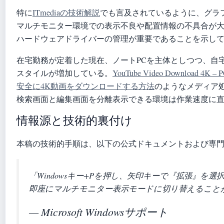
特に
ITmediaの技術解説
でも言及されているように、グラフィ
マルチモニター環境での表示不良や配置情報の不具合が大
ハードウェアドライバーの管理が重要であることを示し
在宅勤務が定着した現在、ノートPCを主体としつつ、自
スタイルが増加している。
YouTube Video Download 4K
安全に4K動画をダウンロードする方法
のようなメディア
検索画面と編集画面を分離表示できる環境は作業速度に
情報源と技術的裏付け
本稿の技術的手順は、以下の公式ドキュメントおよび専
「Windowsキー+Pを押し、矢印キーで『拡張』を
即座にマルチモニター表示モードに切り替えること
— Microsoft Windowsサポート