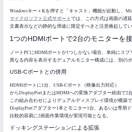
Windowsキー＋Kを押すと「キャスト」機能が起動し、M
マイクロソフト公式サポート
では、この方式は画面の遅
文書表示などの静的な用途に限定すべきと注意喚起して
1つのHDMIポートで2台のモニターを
ノートPCにHDMIポートが1つしかない場合、単純にス
異なる内容を表示するデュアルモニター構成には、別の
USB-Cポートとの併用
HDMIポートに1台、USB-Cポート（映像出力対応）
からDisplayPortまたはHDMIへの変換アダプター経由
この組み合わせによりデュアルディスプレイ環境が構築できる
DisplayPortアダプター1本とモニター1台、あるいは
比較的容易に2画面作業環境が実現可能となる。
ドッキングステーションによる拡張