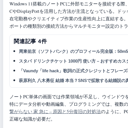
Windows 11搭載のノートPCに外部モニターを接続する際
CやDisplayPortを活用した方法が主流となっている
在宅勤務やクリエイティブ作業の生産性向上に直結する
ポートの種類別の接続方法からマルチモニター設定のト
関連記事 4件
周東佑京（ソフトバンク）のプロフィール完全版：50m
スタバ ドリンクチケット 1000円 使い方 – おすすめ
「Vaundy「life hack」歌詞の正式クレジットとフ
萩原利久 八木勇征 結婚 本当？SNSで拡散する結婚説の
ノートPC単体の画面では作業領域が不足し、ウインドウ
特にデータ分析や動画編集、プログラミングでは、複数
繋がらない 家 急に – 原因と5分復旧の対処法
のように、P
正確な知識が必要だ。