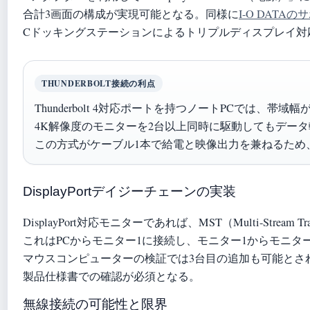
合計3画面の構成が実現可能となる。同様に
I-O DATA
Cドッキングステーションによるトリプルディスプレイ対
THUNDERBOLT接続の利点
Thunderbolt 4対応ポートを持つノートPCでは、帯域幅
4K解像度のモニターを2台以上同時に駆動してもデー
この方式がケーブル1本で給電と映像出力を兼ねるため
DisplayPortデイジーチェーンの実装
DisplayPort対応モニターであれば、MST（Multi-Str
これはPCからモニター1に接続し、モニター1からモニタ
マウスコンピューターの検証では3台目の追加も可能とさ
製品仕様書での確認が必須となる。
無線接続の可能性と限界