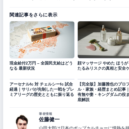
関連記事をさらに表示
現金給付2万円 – 全国民支給はどう
顔マッサージ やめた ほうが 
なる 最新状況
たるみリスクの真相と安全
アーセナルfc 対 チェルシーfc 試合
【完全版】加藤雅也のプロ
経過｜サリバが先制した一戦をプレ
ル・家族・経歴まとめ記事
ミアリーグの歴史とともに振り返る
有無や妻・キングダムの役
底解説
筆者情報
佐藤健一
山田太郎は日本のポップカルチャーに情熱を