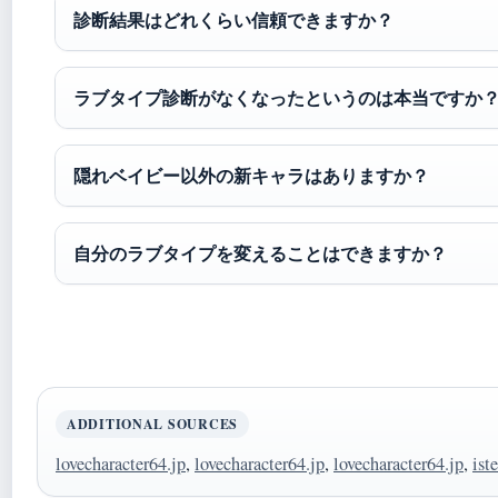
診断結果はどれくらい信頼できますか？
ラブタイプ診断がなくなったというのは本当ですか
隠れベイビー以外の新キャラはありますか？
自分のラブタイプを変えることはできますか？
ADDITIONAL SOURCES
lovecharacter64.jp
,
lovecharacter64.jp
,
lovecharacter64.jp
,
ist