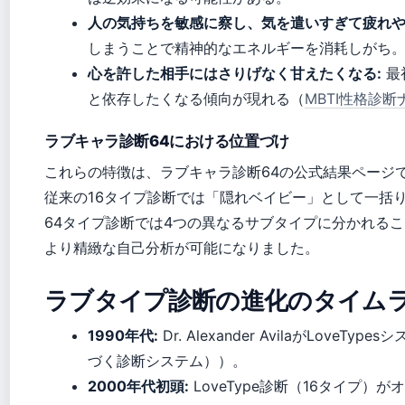
人の気持ちを敏感に察し、気を遣いすぎて疲れや
しまうことで精神的なエネルギーを消耗しがち
心を許した相手にはさりげなく甘えたくなる:
最
と依存したくなる傾向が現れる（
MBTI性格診断
ラブキャラ診断64における位置づけ
これらの特徴は、ラブキャラ診断64の公式結果ページ
従来の16タイプ診断では「隠れベイビー」として一括
64タイプ診断では4つの異なるサブタイプに分かれる
より精緻な自己分析が可能になりました。
ラブタイプ診断の進化のタイム
1990年代:
Dr. Alexander AvilaがLov
づく診断システム））。
2000年代初頭:
LoveType診断（16タイプ