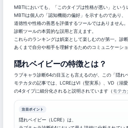
MBTIにおいても、「このタイプは性格が悪い」とい
MBTIは個人の「認知機能の偏好」を示すものであり、
道徳性や性格の善悪を評価するツールではありません
診断ツールの本質的な誤用と言えます。
これらのランキングは娯楽として楽しむのが第一。診
あくまで自分や相手を理解するためのコミュニケーシ
隠れベイビーの特徴とは？
ラブキャラ診断64の目玉とも言えるのが、この「隠れベ
モテカタの記事では、LCREはVI（堅実系）、VD（溺
の4タイプに細分化されると説明されています（
モテカ
注目ポイント
隠れベイビー（LCRE）は、
ラブキャラ診断64において最も詳細に分析されてい