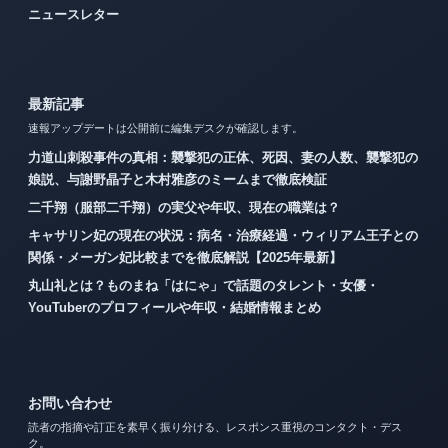
ニュースレター
最新記事
速報アップデートは公開前に編集デスクが確認します。
力道山刺殺事件の真相：襲撃犯の正体、死因、妻の人数、襲撃犯の
娘説、与謝野晶子と木村雅彦のミームまで徹底検証
二千翔（服部二千翔）の実父や年収、現在の職業は？
キャサリン妃の現在の状況：病名・治療経過・ウィリアム王子との
関係・メーガン妃比較までを徹底解説【2025年最新】
丸山礼とは？ものまね「はにゃ」で話題のタレント・女優・
YouTuberのプロフィールや年収・結婚情報まとめ
お問い合わせ
読者の指摘や訂正を素早く振り分ける、レスポンス重視のコンタクト・デス
ク。