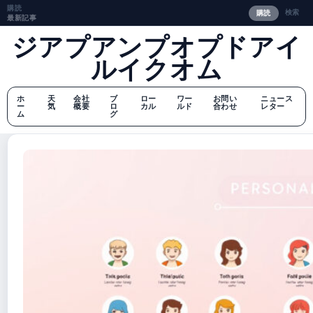
購読
検索
購読
最新記事
ジアプアンプオプドアイ
ルイクオム
ホ
天
会社
ブ
ロー
ワー
お問い
ニュース
ー
気
概要
ロ
カル
ルド
合わせ
レター
ム
グ