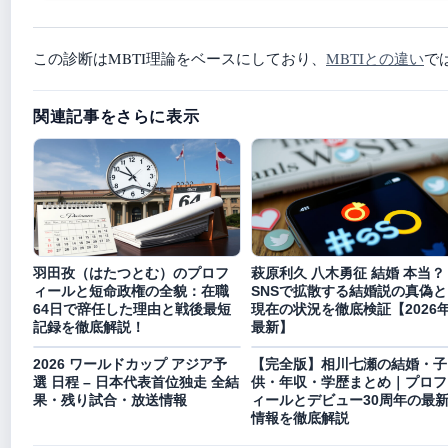
この診断はMBTI理論をベースにしており、
MBTIとの違い
で
関連記事をさらに表示
羽田孜（はたつとむ）のプロフ
萩原利久 八木勇征 結婚 本当？
ィールと短命政権の全貌：在職
SNSで拡散する結婚説の真偽と
64日で辞任した理由と戦後最短
現在の状況を徹底検証【2026
記録を徹底解説！
最新】
2026 ワールドカップ アジア予
【完全版】相川七瀬の結婚・子
選 日程 – 日本代表首位独走 全結
供・年収・学歴まとめ｜プロフ
果・残り試合・放送情報
ィールとデビュー30周年の最
情報を徹底解説