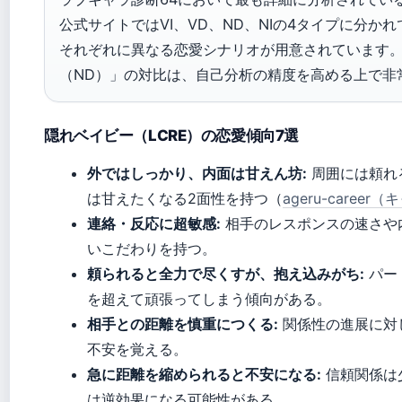
公式サイトではVI、VD、ND、NIの4タイプに分か
それぞれに異なる恋愛シナリオが用意されています。
（ND）」の対比は、自己分析の精度を高める上で非
隠れベイビー（LCRE）の恋愛傾向7選
外ではしっかり、内面は甘えん坊:
周囲には頼れ
は甘えたくなる2面性を持つ（
ageru-care
連絡・反応に超敏感:
相手のレスポンスの速さや
いこだわりを持つ。
頼られると全力で尽くすが、抱え込みがち:
パー
を超えて頑張ってしまう傾向がある。
相手との距離を慎重につくる:
関係性の進展に対
不安を覚える。
急に距離を縮められると不安になる:
信頼関係は
は逆効果になる可能性がある。