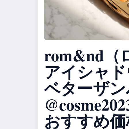
rom&nd
アイシャド
ベターザン
@cosme2
おすすめ価