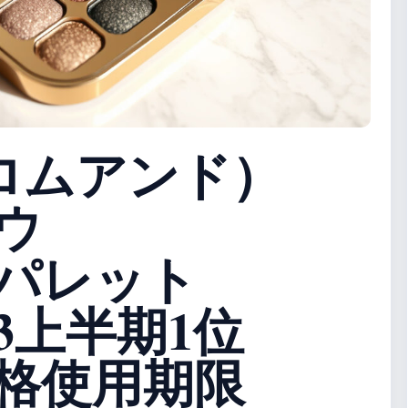
（ロムアンド）
ウ
パレット
023上半期1位
格使用期限