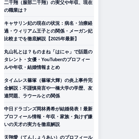
二千翔（服部二千翔）の実父や年収、現在
の職業は？
キャサリン妃の現在の状況：病名・治療経
過・ウィリアム王子との関係・メーガン妃
比較までを徹底解説【2025年最新】
丸山礼とは？ものまね「はにゃ」で話題の
タレント・女優・YouTuberのプロフィー
ルや年収・結婚情報まとめ
タイムレス篠塚（篠塚大輝）の炎上事件完
全解説：不謹慎発言や一橋大学の学歴、友
達問題、ラウールとの関係
中日ドラゴンズ岡林勇希が結婚発表！最新
プロフィール情報・年収・家族・負けず嫌
いの天才の実力を徹底解説
天翔愛（てんしょうあい）のプロフィール