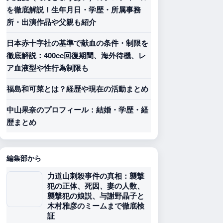
を徹底解説！生年月日・学歴・所属事務
所・出演作品や父親も紹介
日本赤十字社の基準で献血の条件・制限を
徹底解説：400cc回復期間、海外待機、レ
ア血液型や性行為制限も
福島和可菜とは？経歴や現在の活動まとめ
中山果奈のプロフィール：結婚・学歴・経
歴まとめ
編集部から
力道山刺殺事件の真相：襲撃
犯の正体、死因、妻の人数、
襲撃犯の娘説、与謝野晶子と
木村雅彦のミームまで徹底検
証