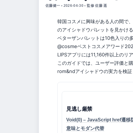
佐藤健一 • 2026-04-30 • 監修 佐藤 遥
韓国コスメに興味がある人の間で、r
のアイシャドウパレットを見かけ
ベターザンパレットは10色入りの
@cosmeベストコスメアワード2
LIPSアプリには11,160件以上
このガイドでは、ユーザー評価と
rom&ndアイシャドウの実力を検
見逃し厳禁
Void(0) – JavaScript href
意味とモダン代替