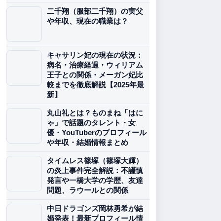
二千翔（服部二千翔）の実父
や年収、現在の職業は？
キャサリン妃の現在の状況：
病名・治療経過・ウィリアム
王子との関係・メーガン妃比
較までを徹底解説【2025年最
新】
丸山礼とは？ものまね「はに
ゃ」で話題のタレント・女
優・YouTuberのプロフィール
や年収・結婚情報まとめ
タイムレス篠塚（篠塚大輝）
の炎上事件完全解説：不謹慎
発言や一橋大学の学歴、友達
問題、ラウールとの関係
中日ドラゴンズ岡林勇希が結
婚発表！最新プロフィール情