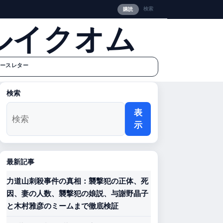
検索
購読
ルイクオム
ースレター
検索
表
示
最新記事
力道山刺殺事件の真相：襲撃犯の正体、死
因、妻の人数、襲撃犯の娘説、与謝野晶子
と木村雅彦のミームまで徹底検証