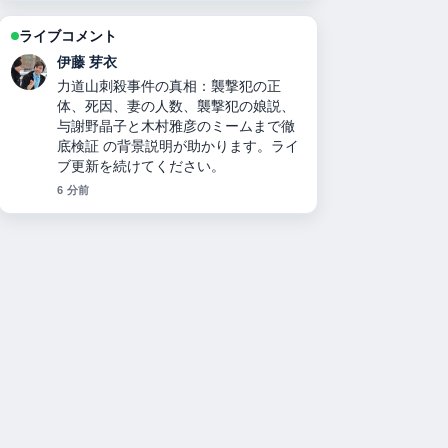
ライブコメント
鈴木 蒼
二千翔（服部二千翔）の実父や年収、
現在の職業は？ の報道は丁寧で、流れ
を追いやすいです。
8 分前