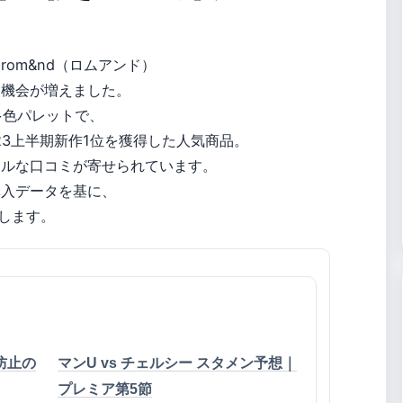
om&nd（ロムアンド）
る機会が増えました。
多色パレットで、
023上半期新作1位を獲得した人気商品。
のリアルな口コミが寄せられています。
購入データを基に、
証します。
遷移防止の
マンU vs チェルシー スタメン予想｜
プレミア第5節