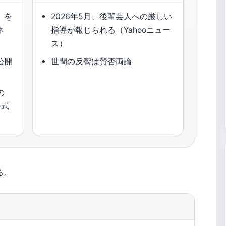
」を
2026年5月、後輩芸人への厳しい
ネ
指導が報じられる（Yahooニュー
ス）
公開
世間の反響は賛否両論
の
公式
る。