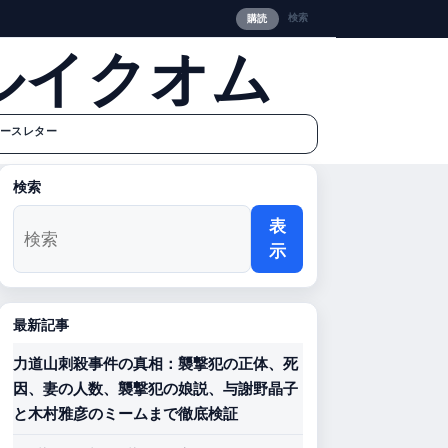
検索
購読
ルイクオム
ースレター
検索
表
示
最新記事
力道山刺殺事件の真相：襲撃犯の正体、死
因、妻の人数、襲撃犯の娘説、与謝野晶子
と木村雅彦のミームまで徹底検証