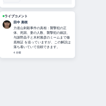
ライブコメント
中村 悠斗
二千翔（服部二千翔）の実父や年収、
現在の職業は？ の背景説明が助かりま
す。ライブ更新を続けてください。
6 分前