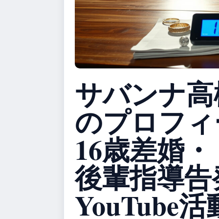
サバンナ高
のプロフィ
16歳差婚・
後輩指導告
YouTub