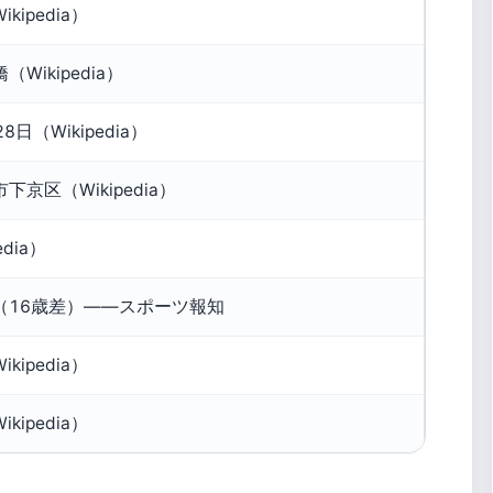
kipedia）
Wikipedia）
8日（Wikipedia）
京区（Wikipedia）
edia）
（16歳差）——スポーツ報知
kipedia）
kipedia）