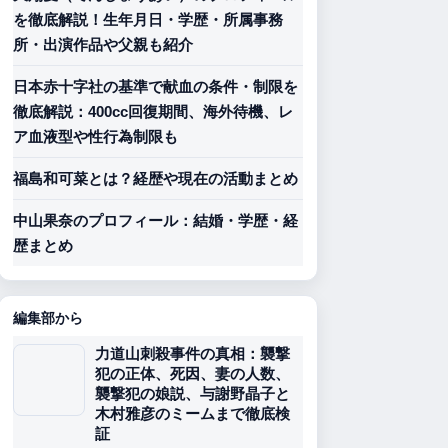
を徹底解説！生年月日・学歴・所属事務
所・出演作品や父親も紹介
日本赤十字社の基準で献血の条件・制限を
徹底解説：400cc回復期間、海外待機、レ
ア血液型や性行為制限も
福島和可菜とは？経歴や現在の活動まとめ
中山果奈のプロフィール：結婚・学歴・経
歴まとめ
編集部から
力道山刺殺事件の真相：襲撃
犯の正体、死因、妻の人数、
襲撃犯の娘説、与謝野晶子と
木村雅彦のミームまで徹底検
証