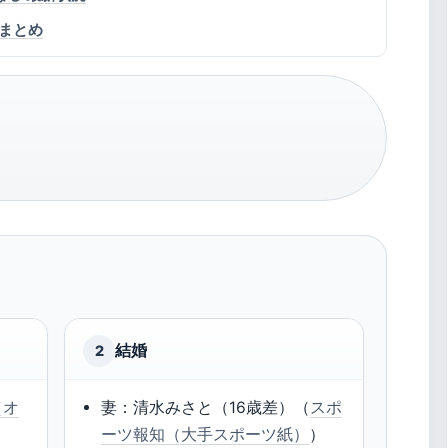
まとめ
結婚
2
a（オ
妻：清水みさと（16歳差）（
スポ
ーツ報知（大手スポーツ紙）
）