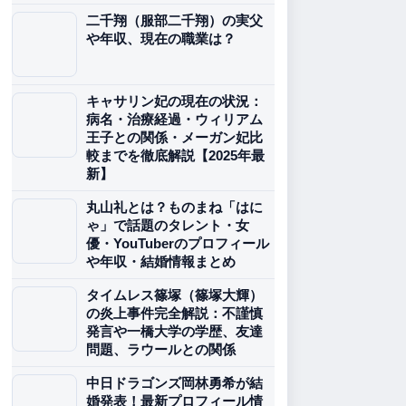
二千翔（服部二千翔）の実父
や年収、現在の職業は？
キャサリン妃の現在の状況：
病名・治療経過・ウィリアム
王子との関係・メーガン妃比
較までを徹底解説【2025年最
新】
丸山礼とは？ものまね「はに
ゃ」で話題のタレント・女
優・YouTuberのプロフィール
や年収・結婚情報まとめ
タイムレス篠塚（篠塚大輝）
の炎上事件完全解説：不謹慎
発言や一橋大学の学歴、友達
問題、ラウールとの関係
中日ドラゴンズ岡林勇希が結
婚発表！最新プロフィール情