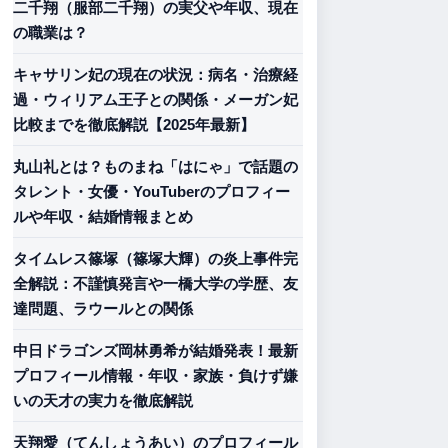
二千翔（服部二千翔）の実父や年収、現在
の職業は？
キャサリン妃の現在の状況：病名・治療経
過・ウィリアム王子との関係・メーガン妃
比較までを徹底解説【2025年最新】
丸山礼とは？ものまね「はにゃ」で話題の
タレント・女優・YouTuberのプロフィー
ルや年収・結婚情報まとめ
タイムレス篠塚（篠塚大輝）の炎上事件完
全解説：不謹慎発言や一橋大学の学歴、友
達問題、ラウールとの関係
中日ドラゴンズ岡林勇希が結婚発表！最新
プロフィール情報・年収・家族・負けず嫌
いの天才の実力を徹底解説
天翔愛（てんしょうあい）のプロフィール