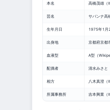
本名
高橋茂雄（Wi
芸名
サバンナ高橋（
生年月日
1975年1月2
出身地
京都府京都市下
血液型
A型（Wikip
配偶者
清水みさと
相方
八木真澄（Wi
所属事務所
吉本興業（Wi