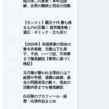
稲川淳二の真実：享年は誤
解、次男の難病と現在の活動
【モンスト】覇王十代 勝ち残
るものが正義！ 超究極攻略｜
適正・ギミック・立ち回り
【2025年】布袋寅泰の現在の
妻今井美樹、元妻山下久美
子、子供、ハーフ説、不祥事
まで徹底解説【事実に基づく
検証】
玉川徹が嫌われる理由とは？
経歴や学歴、退職の経緯、過
去の問題発言の数々、現在の
活動内容までを徹底解説
白石聖のプロフィール・経
歴・出演作品まとめ