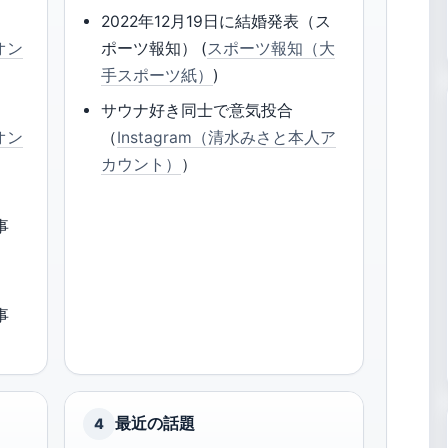
2022年12月19日に結婚発表（ス
（オン
ポーツ報知） (
スポーツ報知（大
手スポーツ紙）
)
サウナ好き同士で意気投合
（オン
（
Instagram（清水みさと本人ア
カウント）
）
事
）
事
最近の話題
4