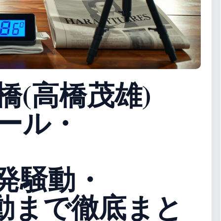
橋(高橋茂雄)
ール・
発騒動・
e活動まで徹底まと