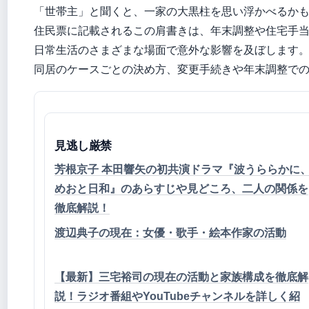
「世帯主」と聞くと、一家の大黒柱を思い浮かべるか
住民票に記載されるこの肩書きは、年末調整や住宅手
日常生活のさまざまな場面で意外な影響を及ぼします
同居のケースごとの決め方、変更手続きや年末調整で
見逃し厳禁
芳根京子 本田響矢の初共演ドラマ『波うららかに
めおと日和』のあらすじや見どころ、二人の関係を
徹底解説！
渡辺典子の現在：女優・歌手・絵本作家の活動
【最新】三宅裕司の現在の活動と家族構成を徹底解
説！ラジオ番組やYouTubeチャンネルを詳しく紹