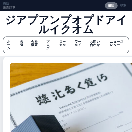
購読
検索
購読
最新記事
ジアプアンプオプドアイ
ルイクオム
ホ
天
会社
ブ
ロー
ワー
お問い
ニュース
ー
気
概要
ロ
カル
ルド
合わせ
レター
ム
グ