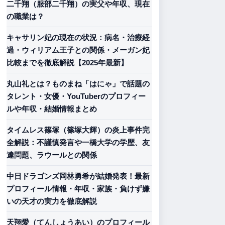
二千翔（服部二千翔）の実父や年収、現在
の職業は？
キャサリン妃の現在の状況：病名・治療経
過・ウィリアム王子との関係・メーガン妃
比較までを徹底解説【2025年最新】
丸山礼とは？ものまね「はにゃ」で話題の
タレント・女優・YouTuberのプロフィー
ルや年収・結婚情報まとめ
タイムレス篠塚（篠塚大輝）の炎上事件完
全解説：不謹慎発言や一橋大学の学歴、友
達問題、ラウールとの関係
中日ドラゴンズ岡林勇希が結婚発表！最新
プロフィール情報・年収・家族・負けず嫌
いの天才の実力を徹底解説
天翔愛（てんしょうあい）のプロフィール