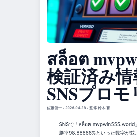
สล็อต mvpw
検証済み情報
SNSプロ
佐藤健一 • 2026-04-28 • 監修 鈴木 蒼
SNSで「สล็อต mvpwin555.wor
勝率98.88888%といった数字