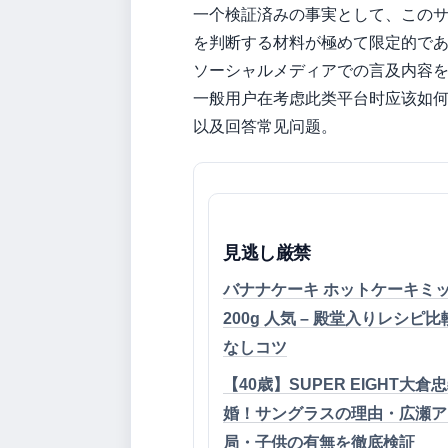
一个検証済みの事実として、この
を判断する材料が極めて限定的で
ソーシャルメディアでの言及内容
一般用户在考虑此类平台时应该如
以及回答常见问题。
見逃し厳禁
バナナケーキ ホットケーキミ
200g 人気 – 殿堂入りレシピ
なしコツ
【40歳】SUPER EIGHT大倉
婚！サングラスの理由・広瀬ア
局・子供の有無を徹底検証