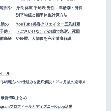
範囲や
身長 体重 平均表 男性 – 年齢別・身長
別平均値と標準体重計算方法
之助の
YouTube美容クリエイター五彩緋夏
子供・
（ごさいひな）が24歳で急逝。死因
徹底解
や経歴、人物像を完全徹底解説
ィール
)48回払いの仕組みを徹底解説！25ヶ月後の返却メ
と最新情報まとめ
のInstagramプロフィールとディズニーK-pop活動