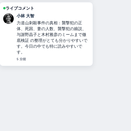
ライブコメント
小林 大智
力道山刺殺事件の真相：襲撃犯の正
体、死因、妻の人数、襲撃犯の娘説、
与謝野晶子と木村雅彦のミームまで徹
底検証 の整理がとても分かりやすいで
す。今日の中でも特に読みやすいで
す。
5 分前