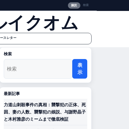
検索
購読
ルイクオム
ースレター
検索
表
示
最新記事
力道山刺殺事件の真相：襲撃犯の正体、死
因、妻の人数、襲撃犯の娘説、与謝野晶子
と木村雅彦のミームまで徹底検証