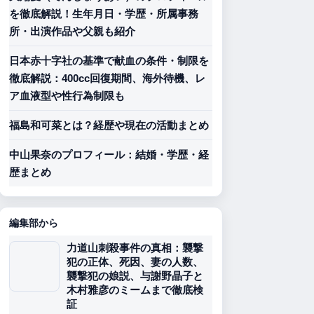
を徹底解説！生年月日・学歴・所属事務
所・出演作品や父親も紹介
日本赤十字社の基準で献血の条件・制限を
徹底解説：400cc回復期間、海外待機、レ
ア血液型や性行為制限も
福島和可菜とは？経歴や現在の活動まとめ
中山果奈のプロフィール：結婚・学歴・経
歴まとめ
編集部から
力道山刺殺事件の真相：襲撃
犯の正体、死因、妻の人数、
襲撃犯の娘説、与謝野晶子と
木村雅彦のミームまで徹底検
証