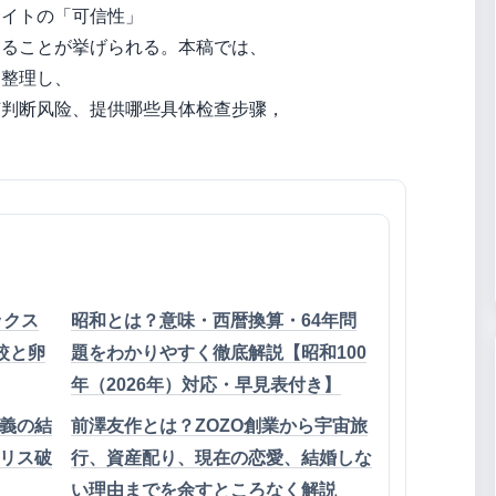
サイトの「可信性」
あることが挙げられる。本稿では、
を整理し、
何判断风险、提供哪些具体检查步骤，
ックス
昭和とは？意味・西暦換算・64年問
比較と卵
題をわかりやすく徹底解説【昭和100
年（2026年）対応・早見表付き】
忠義の結
前澤友作とは？ZOZO創業から宇宙旅
リス破
行、資産配り、現在の恋愛、結婚しな
い理由までを余すところなく解説