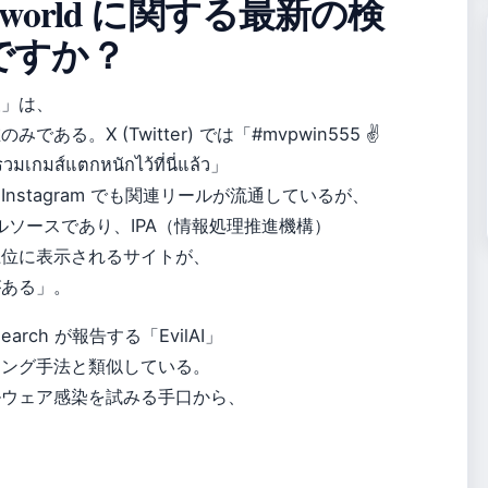
555.world に関する最新の検
ですか？
報」は、
る。X (Twitter) では「#mvpwin555 ✌
รวมเกมส์แตกหนักไว้ที่นี่แล้ว」
stagram でも関連リールが流通しているが、
シャルソースであり、IPA（情報処理推進機構）
上位に表示されるサイトが、
がある」。
earch が報告する「EvilAI」
リング手法と類似している。
ルウェア感染を試みる手口から、