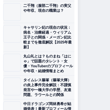
二千翔（服部二千翔）の実父
や年収、現在の職業は？
キャサリン妃の現在の状況：
病名・治療経過・ウィリアム
王子との関係・メーガン妃比
較までを徹底解説【2025年最
新】
丸山礼とは？ものまね「はに
ゃ」で話題のタレント・女
優・YouTuberのプロフィール
や年収・結婚情報まとめ
タイムレス篠塚（篠塚大輝）
の炎上事件完全解説：不謹慎
発言や一橋大学の学歴、友達
問題、ラウールとの関係
中日ドラゴンズ岡林勇希が結
婚発表！最新プロフィール情