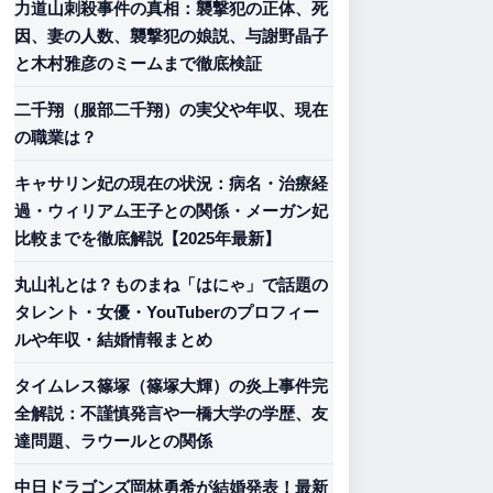
力道山刺殺事件の真相：襲撃犯の正体、死
因、妻の人数、襲撃犯の娘説、与謝野晶子
と木村雅彦のミームまで徹底検証
二千翔（服部二千翔）の実父や年収、現在
の職業は？
キャサリン妃の現在の状況：病名・治療経
過・ウィリアム王子との関係・メーガン妃
比較までを徹底解説【2025年最新】
丸山礼とは？ものまね「はにゃ」で話題の
タレント・女優・YouTuberのプロフィー
ルや年収・結婚情報まとめ
タイムレス篠塚（篠塚大輝）の炎上事件完
全解説：不謹慎発言や一橋大学の学歴、友
達問題、ラウールとの関係
中日ドラゴンズ岡林勇希が結婚発表！最新