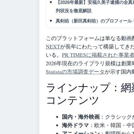
【2026年最新】安福久美子逮捕の全
判状況を徹底解説
真剣佑（新田真剣佑）のプロフィール
このプラットフォームは単なる動画
NEXT
が長年にわたって構築してき
いる。
PR TIMESに掲載された事業
2026年現在のライブラリ規模は創
Statistaの市場調査データ
が示す国内
ラインナップ：網
コンテンツ
国内・海外映画
：クラシック
海外ドラマ
：欧米・韓国・中
アニメーション
：劇場版から