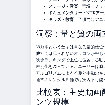
ステージ・音楽
：宝塚・ミュ
ドキュメンタリー
：NHKア
キッズ・教育
：子供向けアニ
洞察：量と質の両
39万本という数字は単なる量的優位
他社では見られない
オリコンが報じ
映像ランキング
で上位に位置する独
差別化を図っている。ユーザーは膨
アルゴリズムによる推薦と手動のキ
通常のレンタル店舗では実現不可能
比較表：主要動画
ンツ規模