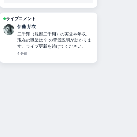
ライブコメント
鈴木 蒼
シナモンロールの正体とは？パンとサ
ンリオキャラクターの違い・北欧発
祥・改名理由・人気比較を徹底解説！
の報道は丁寧で、流れを追いやすいで
す。
6 分前