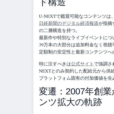
ド構造
U-NEXTで鑑賞可能なコンテンツ
日経新聞のデジタル経済報道
が指摘
の二層構造を持つ。
最新作や特別なライブイベントにつ
39万本の大部分は追加料金なく視
定額制の安定性と最新コンテンツへ
特に注すべきは
公式サイト
で強調さ
NEXTとのみ契約した配給元から供
プラットフォム固有の付加価値を生
変遷：2007年創
ンツ拡大の軌跡