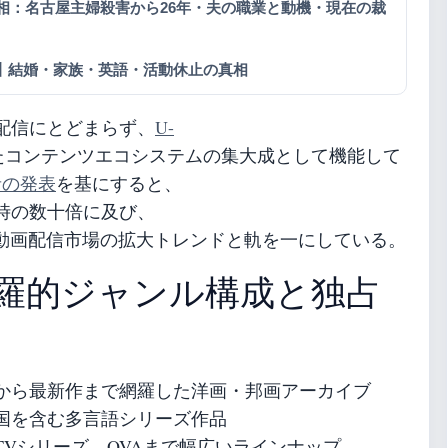
真相：名古屋主婦殺害から26年・夫の職業と動機・現在の裁
丨結婚・家族・英語・活動休止の真相
配信にとどまらず、
U-
たコンテンツエコシステムの集大成として機能して
者の発表
を基にすると、
業時の数十倍に及び、
動画配信市場の拡大トレンドと軌を一にしている。
羅的ジャンル構成と独占
から最新作まで網羅した洋画・邦画アーカイブ
国を含む多言語シリーズ作品
TVシリーズ、OVAまで幅広いラインナップ