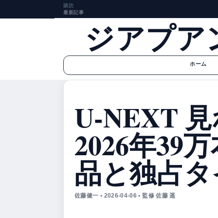
購読
最新記事
ジアプア
ホーム
U-NEXT 
2026年3
品と独占タ
佐藤健一 • 2026-04-06 • 監修 佐藤 遥