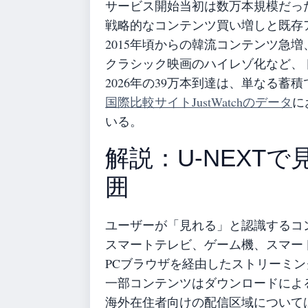
サービス開始当初は数万本規模だっ
戦略的なコンテンツ買い増しと既存
2015年頃からの韓流コンテンツ急増
クラシック映画のハイレゾ化など、
2026年の39万本到達は、単なる蓄
国際比較サイトJustWatchのデータ
に
いる。
解説：U-NEXT
囲
ユーザーが「見れる」と認識するコ
スマートテレビ、ゲーム機、スマー
PCブラウザを経由したストリーミ
一部コンテンツはダウンロードによ
海外在住者向けの配信区域について