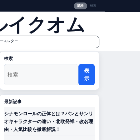
検索
購読
ルイクオム
ースレター
検索
表
示
最新記事
シナモンロールの正体とは？パンとサンリ
オキャラクターの違い・北欧発祥・改名理
由・人気比較を徹底解説！