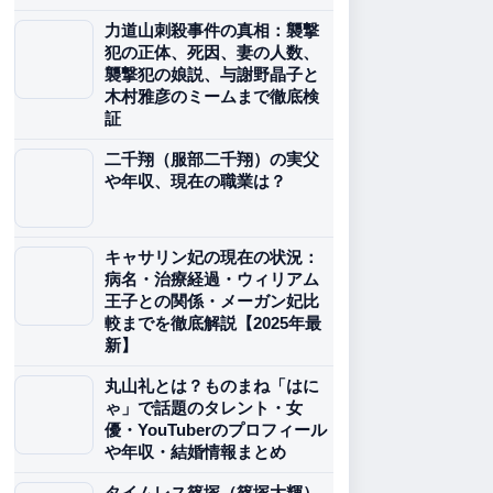
力道山刺殺事件の真相：襲撃
犯の正体、死因、妻の人数、
襲撃犯の娘説、与謝野晶子と
木村雅彦のミームまで徹底検
証
二千翔（服部二千翔）の実父
や年収、現在の職業は？
キャサリン妃の現在の状況：
病名・治療経過・ウィリアム
王子との関係・メーガン妃比
較までを徹底解説【2025年最
新】
丸山礼とは？ものまね「はに
ゃ」で話題のタレント・女
優・YouTuberのプロフィール
や年収・結婚情報まとめ
タイムレス篠塚（篠塚大輝）