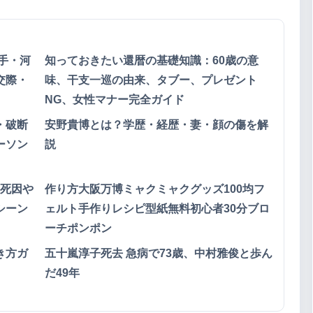
手・河
知っておきたい還暦の基礎知識：60歳の意
交際・
味、干支一巡の由来、タブー、プレゼント
NG、女性マナー完全ガイド
・破断
安野貴博とは？学歴・経歴・妻・顔の傷を解
ーソン
説
｜死因や
作り方大阪万博ミャクミャクグッズ100均フ
シーン
ェルト手作りレシピ型紙無料初心者30分ブロ
ーチポンポン
き方ガ
五十嵐淳子死去 急病で73歳、中村雅俊と歩ん
だ49年