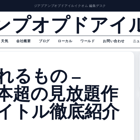
ジアプアンプオプドアイルイクオム 編集デスク
ンプオプドアイ
天気
会社概要
ブログ
ローカル
ワールド
お問い合わせ
ニュ
見れるもの –
9万本超の見放題作
イトル徹底紹介