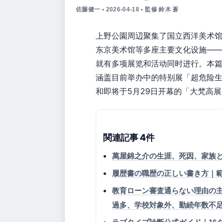
佐藤健一 • 2026-04-18 • 監修 鈴木 蒼
上野公園周辺聚集了国立西洋美术
东京美术馆等多座主要文化设施——仅
就有多项展览和活动同时进行。本
涵盖目前举办中的特别展「超危险生物
和即将于5月29日开幕的「大梵高
関連記事 4件
萬屋錦之介の生涯、死因、家族
履歴書の職歴の正しい書き方｜
教育ローン審査通らない理由の
過多、学校対象外、勤続年数不