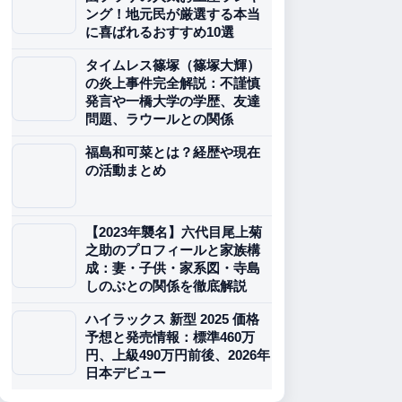
ング！地元民が厳選する本当
に喜ばれるおすすめ10選
タイムレス篠塚（篠塚大輝）
の炎上事件完全解説：不謹慎
発言や一橋大学の学歴、友達
問題、ラウールとの関係
福島和可菜とは？経歴や現在
の活動まとめ
【2023年襲名】六代目尾上菊
之助のプロフィールと家族構
成：妻・子供・家系図・寺島
しのぶとの関係を徹底解説
ハイラックス 新型 2025 価格
予想と発売情報：標準460万
円、上級490万円前後、2026年
日本デビュー