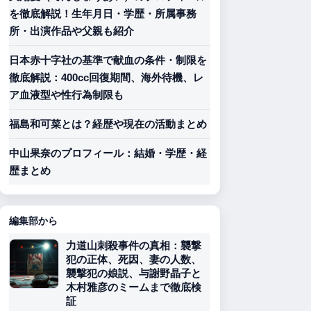
を徹底解説！生年月日・学歴・所属事務
所・出演作品や父親も紹介
日本赤十字社の基準で献血の条件・制限を
徹底解説：400cc回復期間、海外待機、レ
ア血液型や性行為制限も
福島和可菜とは？経歴や現在の活動まとめ
中山果奈のプロフィール：結婚・学歴・経
歴まとめ
編集部から
力道山刺殺事件の真相：襲撃
犯の正体、死因、妻の人数、
襲撃犯の娘説、与謝野晶子と
木村雅彦のミームまで徹底検
証