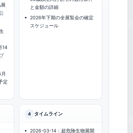
品展
と金額の詳細
公
2026年下期の全展覧会の確定
スケジュール
生
本
月14
プ
5月
予定
タイムライン
4
9
2026-03-14：超危険生物展開