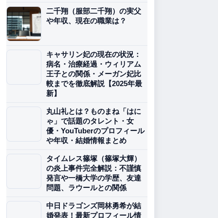
二千翔（服部二千翔）の実父
や年収、現在の職業は？
キャサリン妃の現在の状況：
病名・治療経過・ウィリアム
王子との関係・メーガン妃比
較までを徹底解説【2025年最
新】
丸山礼とは？ものまね「はに
ゃ」で話題のタレント・女
優・YouTuberのプロフィール
や年収・結婚情報まとめ
タイムレス篠塚（篠塚大輝）
の炎上事件完全解説：不謹慎
発言や一橋大学の学歴、友達
問題、ラウールとの関係
中日ドラゴンズ岡林勇希が結
婚発表！最新プロフィール情