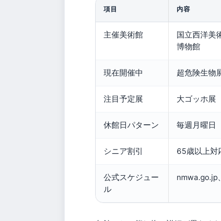
項目
内容
主催美術館
国立西洋美
博物館
現在開催中
超危険生物展
注目予定展
大ゴッホ展（
休館日パターン
毎週月曜日
シニア割引
65歳以上
公式スケジュー
nmwa.go.jp
ル