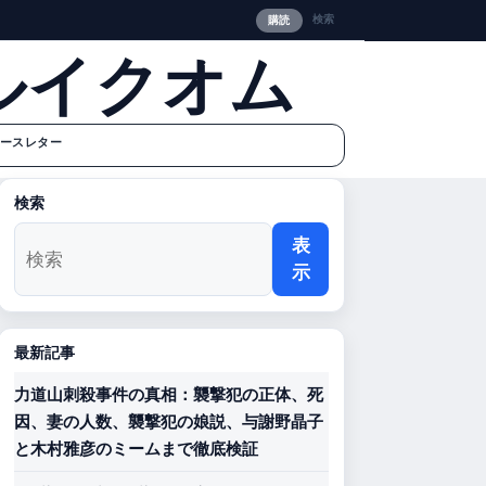
検索
購読
ルイクオム
ースレター
検索
表
示
最新記事
力道山刺殺事件の真相：襲撃犯の正体、死
因、妻の人数、襲撃犯の娘説、与謝野晶子
と木村雅彦のミームまで徹底検証