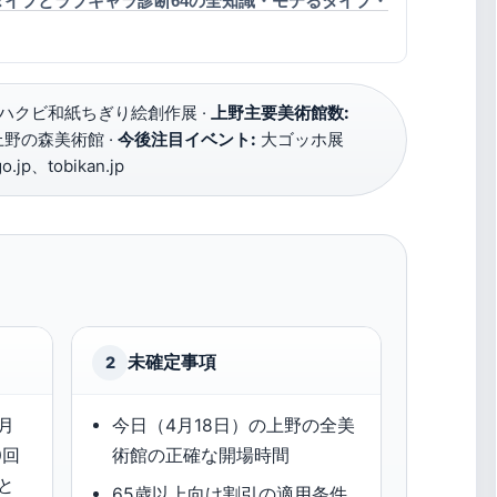
タイプとラブキャラ診断64の全知識・モテるタイプ・
ハクビ和紙ちぎり絵創作展 ·
上野主要美術館数:
野の森美術館 ·
今後注目イベント:
大ゴッホ展
.jp、tobikan.jp
未確定事項
2
月
今日（4月18日）の上野の全美
0回
術館の正確な開場時間
と
65歳以上向け割引の適用条件