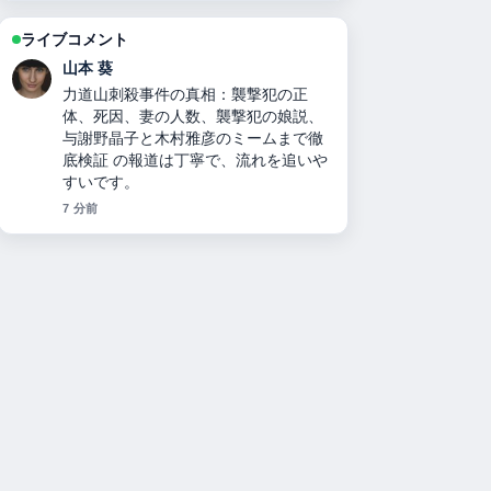
ライブコメント
加藤 海斗
二千翔（服部二千翔）の実父や年収、
現在の職業は？ 周辺の検証がしっかり
していて安心感があります。
9 分前