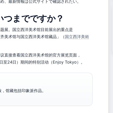
ため、最新情報は公式サイトで確認されたい。
いつまでですか？
专题展。国立西洋美术馆目前展出的重点是
菲齐美术馆与国立西洋美术馆藏品」（
国立西洋美術
建议直接查看国立西洋美术馆的官方展览页面，
至24日）期间的特别活动（Enjoy Tokyo）。
放，馆藏包括印象派作品。