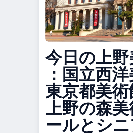
今日の上野
：国立西洋
東京都美術
上野の森美
ールとシニ