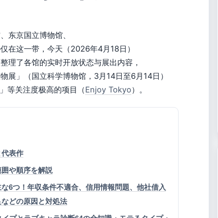
馆、东京国立博物馆、
在这一带，今天（2026年4月18日）
篇整理了各馆的实时开放状态与展出内容，
展」（国立科学博物馆，3月14日至6月14日）
展」等关注度极高的项目（
Enjoy Tokyo
）。
と代表作
範囲や順序を解説
主な6つ！年収条件不適合、信用情報問題、他社借入
足などの原因と対処法