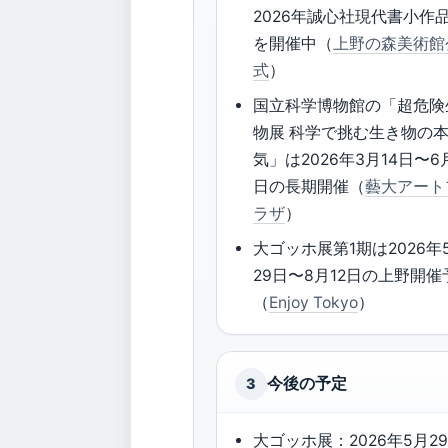
2026年誠心社現代書小作
を開催中（
上野の森美術館
式
）
国立科学博物館の「超危険
物展 科学で挑む生き物の
気」は2026年3月14日〜6
日の長期開催（
藝大アート
ラザ
）
大ゴッホ展第1期は2026年
29日〜8月12日の上野開催
（
Enjoy Tokyo
）
今後の予定
3
大ゴッホ展：2026年5月2