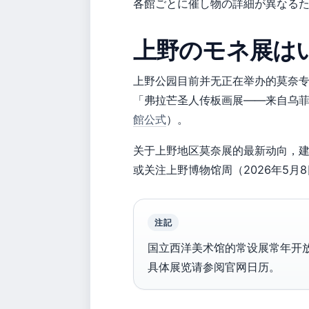
各館ごとに催し物の詳細が異なる
上野のモネ展は
上野公园目前并无正在举办的莫奈
「弗拉芒圣人传板画展——来自乌
館公式
）。
关于上野地区莫奈展的最新动向，
或关注上野博物馆周（2026年5月8日
注記
国立西洋美术馆的常设展常年开
具体展览请参阅官网日历。