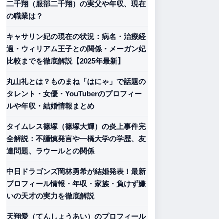
二千翔（服部二千翔）の実父や年収、現在
の職業は？
キャサリン妃の現在の状況：病名・治療経
過・ウィリアム王子との関係・メーガン妃
比較までを徹底解説【2025年最新】
丸山礼とは？ものまね「はにゃ」で話題の
タレント・女優・YouTuberのプロフィー
ルや年収・結婚情報まとめ
タイムレス篠塚（篠塚大輝）の炎上事件完
全解説：不謹慎発言や一橋大学の学歴、友
達問題、ラウールとの関係
中日ドラゴンズ岡林勇希が結婚発表！最新
プロフィール情報・年収・家族・負けず嫌
いの天才の実力を徹底解説
天翔愛（てんしょうあい）のプロフィール