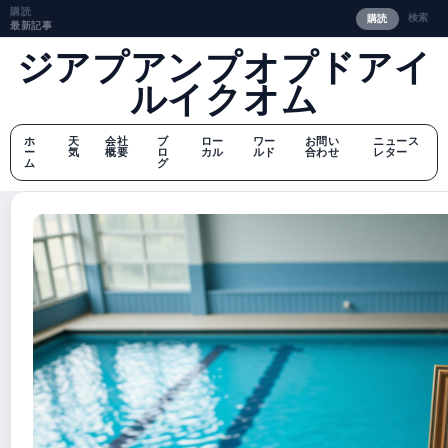
購読
検索
購読
最新記事
ジアプアンプオプドアイ
ルイクオム
ホ
天
会社
ブ
ロー
ワー
お問い
ニュース
ー
気
概要
ロ
カル
ルド
合わせ
レター
ム
グ