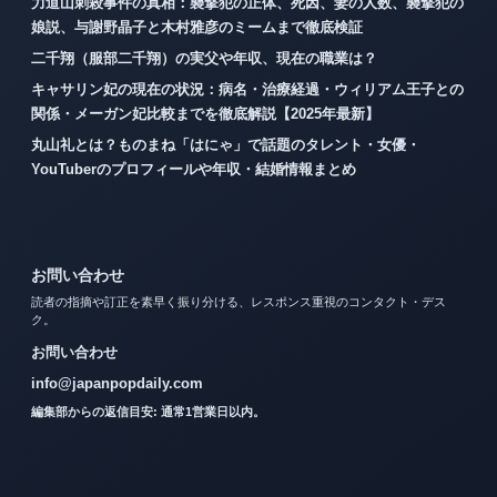
力道山刺殺事件の真相：襲撃犯の正体、死因、妻の人数、襲撃犯の
娘説、与謝野晶子と木村雅彦のミームまで徹底検証
二千翔（服部二千翔）の実父や年収、現在の職業は？
キャサリン妃の現在の状況：病名・治療経過・ウィリアム王子との
関係・メーガン妃比較までを徹底解説【2025年最新】
丸山礼とは？ものまね「はにゃ」で話題のタレント・女優・
YouTuberのプロフィールや年収・結婚情報まとめ
お問い合わせ
読者の指摘や訂正を素早く振り分ける、レスポンス重視のコンタクト・デス
ク。
お問い合わせ
info@japanpopdaily.com
編集部からの返信目安: 通常1営業日以内。