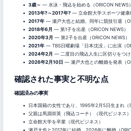
3歳～
— 水泳・飛込を始める（ORICON NEWS
2013年?～2017年?
— 立命館大学スポーツ健康
2017年
— 瀬戸大也と結婚。同年に競技引退（ORI
2018年6月
— 第1子を出産（ORICON NEWS）
2020年3月
— 第2子を出産（ORICON NEWS）
2021年
— TBS日曜劇場「日本沈没」に出演（ORI
2024年2月
— 二度目の飛込人生に区切りをつける（
2026年2月10日
— 瀬戸大也との離婚を発表（ORI
確認された事実と不明な点
確認済みの事実
日本国籍の女性であり、1995年2月5日生まれ
父親は馬淵崇英（飛込コーチ）（現代ビジネス
立命館大学を卒業（現代ビジネス）
瀬戸大也と2017年に結婚、2026年に離婚（ORIC