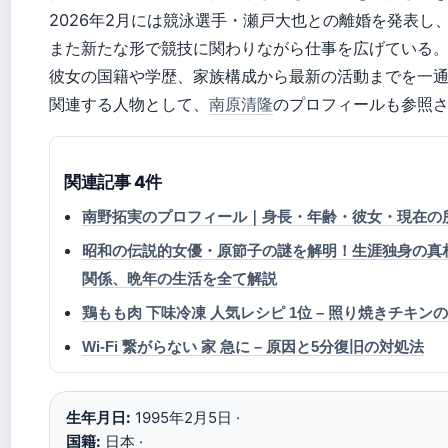
2026年2月には競泳選手・瀬戸大也との離婚を発表し
また新たな形で競技に関わりながら仕事を広げている
彼女の国籍や学歴、家族構成から最新の活動までを一
関連する人物として、
南原清隆
のプロフィールも参照
関連記事 4件
南野拓実のプロフィール｜身長・年齢・彼女・現在の
昭和の伝説的女優・原節子の謎を解明！生涯独身の真
関係、晩年の生活を全て解説
鶏もも肉 下味冷凍 人気レシピ 1位 – 照り焼きチキ
Wi-Fi 繋がらない 家 急に – 原因と5分復旧の対処法
生年月日:
1995年2月5日 ·
国籍:
日本 ·