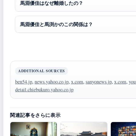
馬淵優佳はなぜ離婚したの？
馬淵優佳と馬渕かのこの関係は？
ADDITIONAL SOURCES
ben54.jp
,
news.yahoo.co.jp
,
x.com
,
sanyonews.jp
,
x.com
,
you
detail.chiebukuro.yahoo.co.jp
関連記事をさらに表示