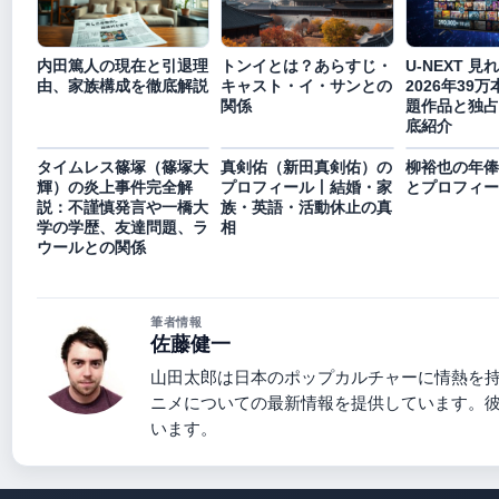
内田篤人の現在と引退理
トンイとは？あらすじ・
U-NEXT 見
由、家族構成を徹底解説
キャスト・イ・サンとの
2026年39
関係
題作品と独占
底紹介
タイムレス篠塚（篠塚大
真剣佑（新田真剣佑）の
柳裕也の年俸
輝）の炎上事件完全解
プロフィール丨結婚・家
とプロフィー
説：不謹慎発言や一橋大
族・英語・活動休止の真
学の学歴、友達問題、ラ
相
ウールとの関係
筆者情報
佐藤健一
山田太郎は日本のポップカルチャーに情熱を
ニメについての最新情報を提供しています。
います。