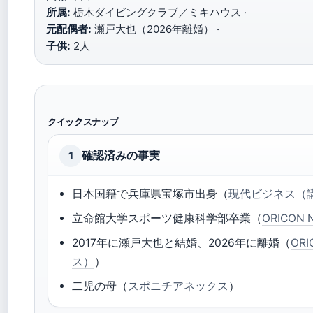
所属:
栃木ダイビングクラブ／ミキハウス ·
元配偶者:
瀬戸大也（2026年離婚） ·
子供:
2人
クイックスナップ
確認済みの事実
1
日本国籍で兵庫県宝塚市出身（
現代ビジネス（
立命館大学スポーツ健康科学部卒業（
ORICON 
2017年に瀬戸大也と結婚、2026年に離婚（
OR
ス）
）
二児の母（
スポニチアネックス
）