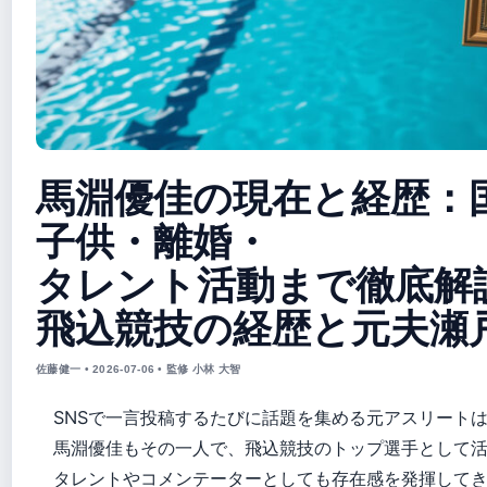
馬淵優佳の現在と経歴：
子供・離婚・
タレント活動まで徹底解
飛込競技の経歴と元夫瀬
佐藤健一 • 2026-07-06 • 監修 小林 大智
SNSで一言投稿するたびに話題を集める元アスリート
馬淵優佳もその一人で、飛込競技のトップ選手として
タレントやコメンテーターとしても存在感を発揮して