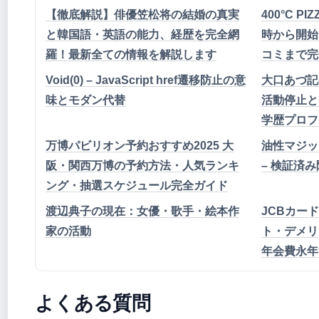
【徹底解説】俳優笠松将の結婚の真実
400°C 
と韓国語・英語の能力、経歴を完全網
時から開始
羅！最新全ての情報を解説します
コミまで完
Void(0) – JavaScript href遷移防止の意
大口あづ記
味とモダン代替
活動停止と
学歴プロフ
万博パビリオン予約おすすめ2025 大
油性マジッ
阪・関西万博の予約方法・人気ランキ
– 検証済
ング・抽選スケジュール完全ガイド
渡辺典子の現在：女優・歌手・絵本作
JCBカード
家の活動
ト・デメリ
年会費永年
よくある質問