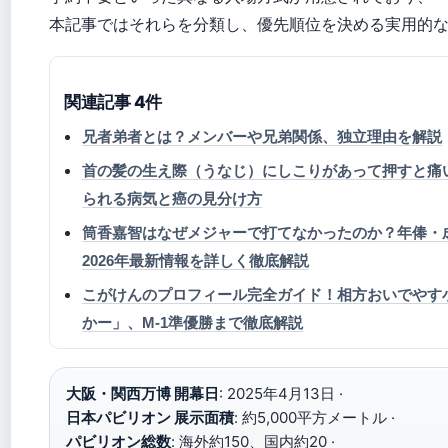
本記事ではそれらを分類し、優先順位を決める実用的
関連記事 4件
兄者弟者とは？メンバーや兄弟関係、独立理由を解説
首の髪の生え際（うなじ）にしこりがあって押すと痛
られる病気と癌の見分け方
筒香嘉智はなぜメジャーで打てなかったのか？年俸・成
2026年最新情報を詳しく徹底解説
こがけんのプロフィール完全ガイド！相方おいでやす
かー」、M-1準優勝まで徹底解説
大阪・関西万博 開幕日
: 2025年4月13日 ·
日本パビリオン 展示面積
: 約5,000平方メートル ·
パビリオン総数
: 海外約150、国内約20 ·