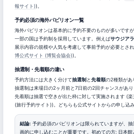
報サイト)
)。
予約必須の海外パビリオン一覧
海外パビリオンは基本的に予約不要のものが多いです
一部の国は予約制を採用しています。例えば
サウジア
展示内容の規模や人気を考慮して事前予約が必要とされて
博公式サイト (博覧会協会)
)。
抽選制・先着順の違い
予約方法には大きく分けて
抽選制
と
先着順
の2種類があ
抽選制は来場日の2ヶ月前と7日前の2回チャンスがあり
先着順は抽選で空きが出た枠に対して実施されます (
(旅行予約サイト))。どちらも公式サイトからの申し込
結論:
予約必須のパビリオンは限られていますが、抽
画的に申し込むことが重要です。初めての方: 日本館と