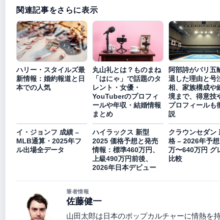
関連記事をさらに表示
ハリー・スタイルズ最
丸山礼とは？ものまね
阿部詩がパリ五
新情報：婚約報道と日
「はにゃ」で話題のタ
退した理由と号
本での人気
レント・女優・
相、家族構成や
YouTuberのプロフィ
境まで、得意技
ールや年収・結婚情報
プロフィールも
まとめ
説
イ・ジョンフ 成績 –
ハイラックス 新型
クラウンセダン 
MLB通算・2025年フ
2025 価格予想と発売
格 – 2026年予想
ル出場全データ
情報：標準460万円、
万〜640万円 グ
上級490万円前後、
比較
2026年日本デビュー
筆者情報
佐藤健一
山田太郎は日本のポップカルチャーに情熱を