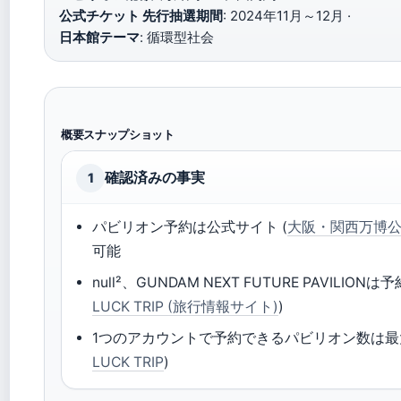
公式チケット 先行抽選期間
: 2024年11月～12月 ·
日本館テーマ
: 循環型社会
概要スナップショット
確認済みの事実
1
パビリオン予約は公式サイト (
大阪・関西万博
可能
null²、GUNDAM NEXT FUTURE PAVILIONは
LUCK TRIP (旅行情報サイト)
)
1つのアカウントで予約できるパビリオン数は最大
LUCK TRIP
)