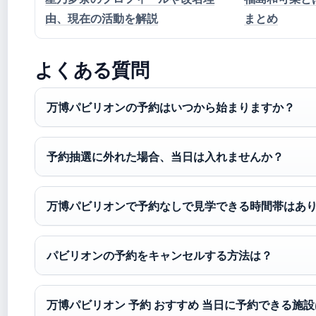
由、現在の活動を解説
まとめ
よくある質問
万博パビリオンの予約はいつから始まりますか？
予約抽選に外れた場合、当日は入れませんか？
万博パビリオンで予約なしで見学できる時間帯はあ
パビリオンの予約をキャンセルする方法は？
万博パビリオン 予約 おすすめ 当日に予約できる施