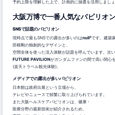
予約上限を理解した上で、計画的に抽選を活用しまし
大阪万博で一番人気なパビリオ
SNSで話題のパビリオン
現時点で最もSNSでの露出が多いのは
null²
です。建築
田根剛の独創的なデザインと、
空間全体を使った没入体験が話題を呼んでいます。次
FUTURE PAVILION
がガンダムファンの間で高い関心
(楽天トラベル観光体験)。
メディアでの露出が多いパビリオン
日本館は政府出展という立場から、
テレビやニュースで頻繁に取り上げられています。
また大阪ヘルスケアパビリオンは、健康・
医療分野の最新技術が紹介されるため、