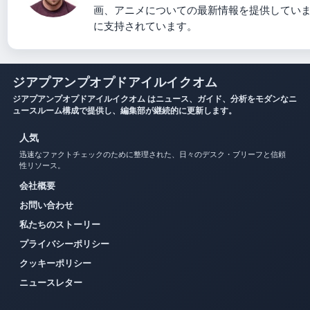
画、アニメについての最新情報を提供してい
に支持されています。
ジアプアンプオプドアイルイクオム
ジアプアンプオプドアイルイクオム はニュース、ガイド、分析をモダンなニ
ュースルーム構成で提供し、編集部が継続的に更新します。
人気
迅速なファクトチェックのために整理された、日々のデスク・ブリーフと信頼
性リソース。
会社概要
お問い合わせ
私たちのストーリー
プライバシーポリシー
クッキーポリシー
ニュースレター