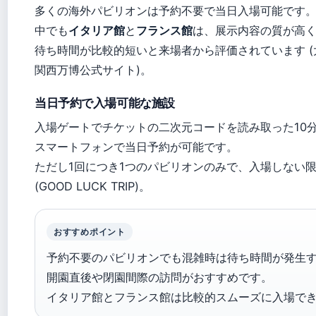
多くの海外パビリオンは予約不要で当日入場可能です
中でも
イタリア館
と
フランス館
は、展示内容の質が高
待ち時間が比較的短いと来場者から評価されています (
関西万博公式サイト)。
当日予約で入場可能な施設
入場ゲートでチケットの二次元コードを読み取った10
スマートフォンで当日予約が可能です。
ただし1回につき1つのパビリオンのみで、入場しない
(GOOD LUCK TRIP)。
おすすめポイント
予約不要のパビリオンでも混雑時は待ち時間が発生
開園直後や閉園間際の訪問がおすすめです。
イタリア館とフランス館は比較的スムーズに入場で