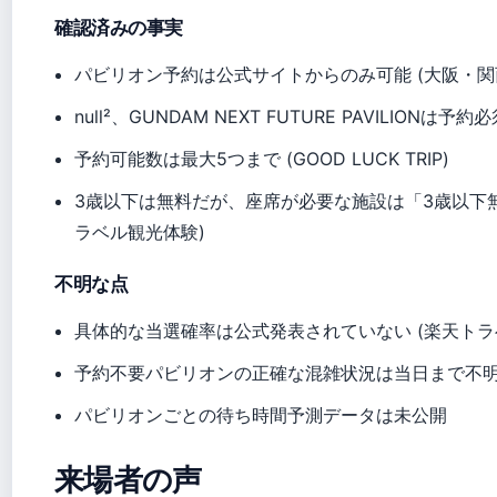
確認済みの事実
パビリオン予約は公式サイトからのみ可能 (大阪・関
null²、GUNDAM NEXT FUTURE PAVILIONは予約必須
予約可能数は最大5つまで (GOOD LUCK TRIP)
3歳以下は無料だが、座席が必要な施設は「3歳以下無
ラベル観光体験)
不明な点
具体的な当選確率は公式発表されていない (楽天トラ
予約不要パビリオンの正確な混雑状況は当日まで不
パビリオンごとの待ち時間予測データは未公開
来場者の声