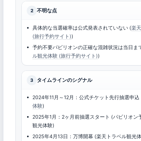
不明な点
2
具体的な当選確率は公式発表されていない (
楽
(旅行予約サイト)
)
予約不要パビリオンの正確な混雑状況は当日まで
ル観光体験 (旅行予約サイト)
)
タイムラインのシグナル
3
2024年11月～12月：公式チケット先行抽選申込 
体験
)
2025年1月：2ヶ月前抽選スタート (パビリオン
観光体験)
2025年4月13日：万博開幕 (楽天トラベル観光体