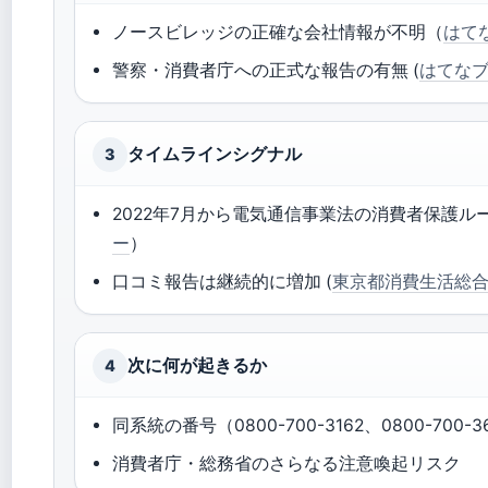
ノースビレッジの正確な会社情報が不明（
はて
警察・消費者庁への正式な報告の有無 (
はてな
タイムラインシグナル
3
2022年7月から電気通信事業法の消費者保護ル
ー
）
口コミ報告は継続的に増加 (
東京都消費生活総
次に何が起きるか
4
同系統の番号（0800-700-3162、0800-70
消費者庁・総務省のさらなる注意喚起リスク