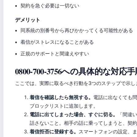
契約を急ぐ必要は一切ない
デメリット
同系統の別番号から再びかかってくる可能性がある
着信がストレスになることがある
正規のサポートと間違えやすい
0800-700-3756への具体的な対応
ここでは、実際に取るべき行動を3つのステップで示し
着信を確認したら無視する。
電話に出なくても
ブロックリストに追加します。
電話に出てしまった場合、すぐに切る。
「間違
話さないこと。相手の話に乗ってしまうと、契
着信拒否に登録する。
スマートフォンの設定、