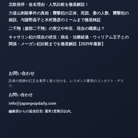
北欧発祥・改名理由・人気比較を徹底解説！
力道山刺殺事件の真相：襲撃犯の正体、死因、妻の人数、襲撃犯の
娘説、与謝野晶子と木村雅彦のミームまで徹底検証
二千翔（服部二千翔）の実父や年収、現在の職業は？
キャサリン妃の現在の状況：病名・治療経過・ウィリアム王子との
関係・メーガン妃比較までを徹底解説【2025年最新】
お問い合わせ
読者の指摘や訂正を素早く振り分ける、レスポンス重視のコンタクト・デス
ク。
お問い合わせ
info@japanpopdaily.com
編集部からの返信目安: 通常1営業日以内。