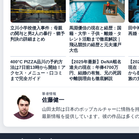
立川小学校侵入事件：母親
馬淵優佳の現在と経歴：国
田中
の関与と男2人の暴行・猶予
籍・大学・子供・離婚・タ
再婚
判決の詳細まとめ
レント活動まで徹底解説｜
飛込競技の経歴と元夫瀬戸
大也
400°C PIZZA品川の予約方
【2025年最新】DeNA蝦名
【2
法は7日前13時から開始！ア
達夫の現在：年俸4700万
現在
クセス・メニュー・口コミ
円、結婚の有無、兄の死因
から
まで完全ガイド
や離脱理由も徹底解説
族の
筆者情報
佐藤健一
山田太郎は日本のポップカルチャーに情熱を
最新情報を提供しています。彼の作品は多く