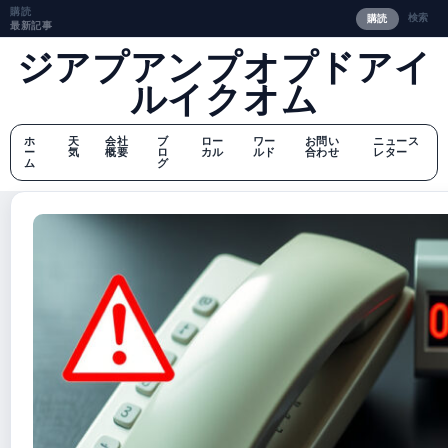
購読
検索
購読
最新記事
ジアプアンプオプドアイ
ルイクオム
ホ
天
会社
ブ
ロー
ワー
お問い
ニュース
ー
気
概要
ロ
カル
ルド
合わせ
レター
ム
グ