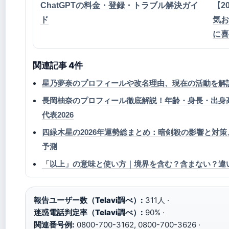
ChatGPTの料金・登録・トラブル解決ガイ
【2
ド
気お
に喜
関連記事 4件
星乃夢奈のプロフィールや改名理由、現在の活動を解
長岡柚奈のプロフィール徹底解説！年齢・身長・出身
代表2026
四緑木星の2026年運勢総まとめ：暗剣殺の影響と対策
予測
「以上」の意味と使い方｜境界を含む？含まない？違
報告ユーザー数（Telavi調べ）:
311人 ·
迷惑電話判定率（Telavi調べ）:
90% ·
関連番号例:
0800-700-3162, 0800-700-3626 ·