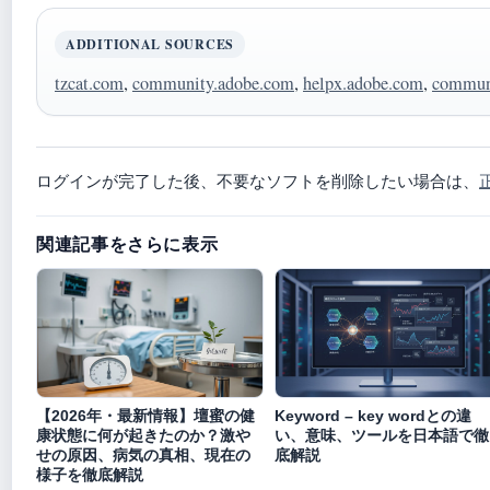
ADDITIONAL SOURCES
tzcat.com
,
community.adobe.com
,
helpx.adobe.com
,
commun
ログインが完了した後、不要なソフトを削除したい場合は、
関連記事をさらに表示
【2026年・最新情報】壇蜜の健
Keyword – key wordとの違
康状態に何が起きたのか？激や
い、意味、ツールを日本語で徹
せの原因、病気の真相、現在の
底解説
様子を徹底解説