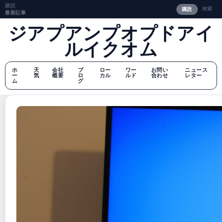
購読
検索
購読
最新記事
ジアプアンプオプドアイ
ルイクオム
ホ
天
会社
ブ
ロー
ワー
お問い
ニュース
ー
気
概要
ロ
カル
ルド
合わせ
レター
ム
グ