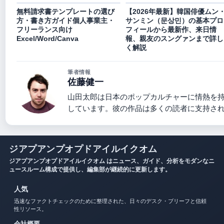
無料請求書テンプレートの選び
【2026年最新】韓国俳優ムン
方・書き方ガイド個人事業主・
サンミン（문상민）の基本プロ
フリーランス向け
フィールから最新作、来日情
Excel/Word/Canva
報、親友のスングァンまで詳し
く解説
筆者情報
佐藤健一
山田太郎は日本のポップカルチャーに情熱を
しています。彼の作品は多くの読者に支持さ
ジアプアンプオプドアイルイクオム
ジアプアンプオプドアイルイクオム はニュース、ガイド、分析をモダンなニ
ュースルーム構成で提供し、編集部が継続的に更新します。
人気
迅速なファクトチェックのために整理された、日々のデスク・ブリーフと信頼
性リソース。
会社概要