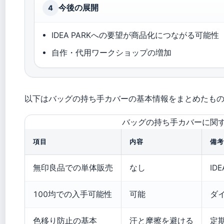
今後の展開
4
IDEA PARKへの要望が商品化につながる可能性
自作・代用ワークショップの増加
以下はバッグの持ち手カバーの基本情報をまとめたも
バッグの持ち手カバーに関
項目
内容
備考
無印良品での単体販売
なし
ID
100均での入手可能性
可能
ダ
色移り防止の基本
汗と摩擦を避ける
定