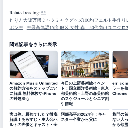
Related reading:
**
作り方大阪万博ミャクミャクグッズ100均フェルト手作り
ポン**
·
**最高気温15度 服装 女性 春 – 50代向けユニ
関連記事をさらに表示
Amazon Music Unlimited
今日の上野美術館イベン
err_con
の解約方法をステップごと
ト：国立西洋美術館・東京
ラーを修
に解説 無料体験やiPhone
都美術館・上野の森美術館
Chrome
の対処法も
のスケジュールとシニア割
引情報
実は俺、最強でした？徹底
阿部亮平の2024年：キャ
将門の
解説！あらすじ・主人公ハ
スター卒業から父に
ない人
ルトの声優とキャスト・全
から怨