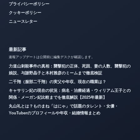
プライバシーポリシー
クッキーポリシー
ニュースレター
最新記事
速報アップデートは公開前に編集デスクが確認します。
力道山刺殺事件の真相：襲撃犯の正体、死因、妻の人数、襲撃犯の
娘説、与謝野晶子と木村雅彦のミームまで徹底検証
二千翔（服部二千翔）の実父や年収、現在の職業は？
キャサリン妃の現在の状況：病名・治療経過・ウィリアム王子との
関係・メーガン妃比較までを徹底解説【2025年最新】
丸山礼とは？ものまね「はにゃ」で話題のタレント・女優・
YouTuberのプロフィールや年収・結婚情報まとめ