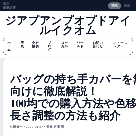
購読
検索
購読
最新記事
ジアプアンプオプドアイ
ルイクオム
ホ
天
会社
ブ
ロー
ワー
お問い
ニュース
ー
気
概要
ロ
カル
ルド
合わせ
レター
ム
グ
バッグの持ち手カバーを
向けに徹底解説！
100均での購入方法や色
長さ調整の方法も紹介
佐藤健一 • 2026-05-27 • 監修 佐藤 遥