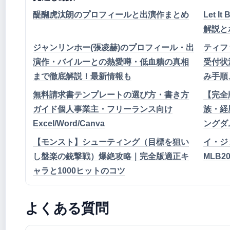
醍醐虎汰朗のプロフィールと出演作まとめ
Let 
解説と
ジャンリンホー(張凌赫)のプロフィール・出
ティフ
演作・バイルーとの熱愛噂・低血糖の真相
受付状
まで徹底解説！最新情報も
み手順
無料請求書テンプレートの選び方・書き方
【完全
ガイド個人事業主・フリーランス向け
族・経
Excel/Word/Canva
ングダ
【モンスト】シューティング（目標を狙い
イ・ジョ
し盤楽の銃撃戦）爆絶攻略｜完全版適正キ
MLB
ャラと1000ヒットのコツ
よくある質問