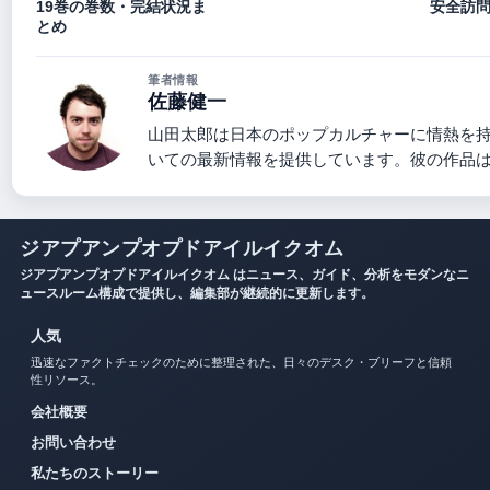
19巻の巻数・完結状況ま
安全訪
とめ
筆者情報
佐藤健一
山田太郎は日本のポップカルチャーに情熱を
いての最新情報を提供しています。彼の作品
ジアプアンプオプドアイルイクオム
ジアプアンプオプドアイルイクオム はニュース、ガイド、分析をモダンなニ
ュースルーム構成で提供し、編集部が継続的に更新します。
人気
迅速なファクトチェックのために整理された、日々のデスク・ブリーフと信頼
性リソース。
会社概要
お問い合わせ
私たちのストーリー