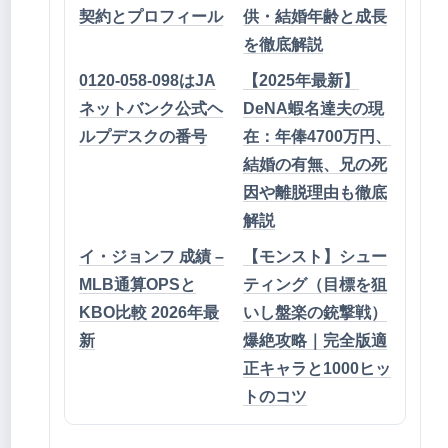
契約とプロフィール
供・結婚年齢と成長
を徹底解説
0120-058-098はJA
【2025年最新】
ネットバンク公式ヘ
DeNA蝦名達夫の現
ルプデスクの番号
在：年俸4700万円、
結婚の有無、兄の死
因や離脱理由も徹底
解説
イ・ジョンフ 成績 –
【モンスト】シュー
MLB通算OPSと
ティング（目標を狙
KBO比較 2026年最
いし盤楽の銃撃戦）
新
爆絶攻略｜完全版適
正キャラと1000ヒッ
トのコツ