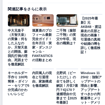
関連記事をさらに表示
【2025年最
新】元
AKB48・渡辺
中大兄皇子
堀夏喜のプロ
二千翔（服部
麻友の旦那と
（天智天皇）
フィール最新
二千翔）の実
現在の画像！
の実像：何を
完全ガイド！
父や年収、現
引退後の真相
した人なの
生年月日・実
在の職業は？
や結婚の噂を
か、天智天皇
家・ダンスジ
詳しく徹底検
との関係、蘇
ャンル・
証！
我氏打倒の理
FANTASTICS
由、死因まで
の活動まとめ
を徹底解説
キーホルダー
内田篤人の現
北野武（ビー
Windows 11
手作り 100均
在と引退理
トたけし）の
25H2：強制ア
簡単 – ダイソ
由、家族構成
全てを詳しく
ップデートの
ー・セリアで5
を徹底解説
解説！月収7億
理由と影響、
分完成のかわ
円？IQ170？
アップデート
いいレシピ
逮捕理由や元
すべきかの判
妻まで【2025
断基準とメリ
年最新】
ット・デメリ