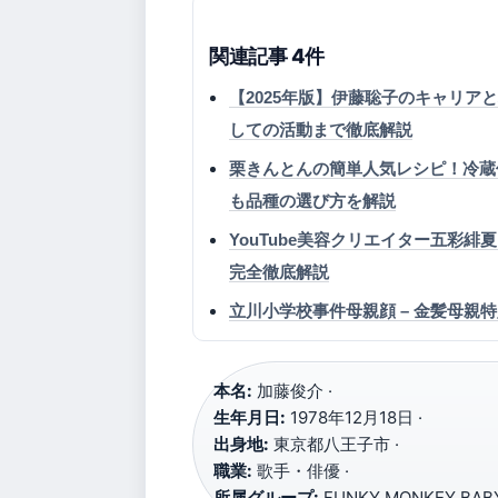
関連記事 4件
【2025年版】伊藤聡子のキャリ
しての活動まで徹底解説
栗きんとんの簡単人気レシピ！冷蔵
も品種の選び方を解説
YouTube美容クリエイター五彩
完全徹底解説
立川小学校事件母親顔 – 金髪母親
本名:
加藤俊介 ·
生年月日:
1978年12月18日 ·
出身地:
東京都八王子市 ·
職業:
歌手・俳優 ·
所属グループ:
FUNKY MONKEY BΛB