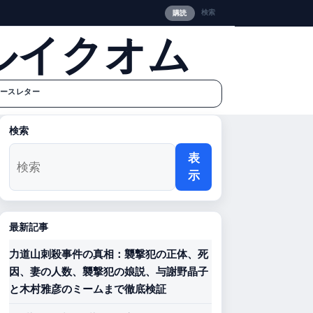
検索
購読
ルイクオム
ースレター
検索
表
示
最新記事
力道山刺殺事件の真相：襲撃犯の正体、死
因、妻の人数、襲撃犯の娘説、与謝野晶子
と木村雅彦のミームまで徹底検証