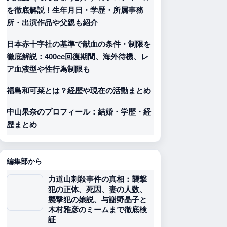
を徹底解説！生年月日・学歴・所属事務
所・出演作品や父親も紹介
日本赤十字社の基準で献血の条件・制限を
徹底解説：400cc回復期間、海外待機、レ
ア血液型や性行為制限も
福島和可菜とは？経歴や現在の活動まとめ
中山果奈のプロフィール：結婚・学歴・経
歴まとめ
編集部から
力道山刺殺事件の真相：襲撃
犯の正体、死因、妻の人数、
襲撃犯の娘説、与謝野晶子と
木村雅彦のミームまで徹底検
証