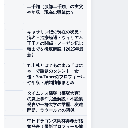
二千翔（服部二千翔）の実父
や年収、現在の職業は？
キャサリン妃の現在の状況：
病名・治療経過・ウィリアム
王子との関係・メーガン妃比
較までを徹底解説【2025年最
新】
丸山礼とは？ものまね「はに
ゃ」で話題のタレント・女
優・YouTuberのプロフィール
や年収・結婚情報まとめ
タイムレス篠塚（篠塚大輝）
の炎上事件完全解説：不謹慎
発言や一橋大学の学歴、友達
問題、ラウールとの関係
中日ドラゴンズ岡林勇希が結
婚発表！最新プロフィール情