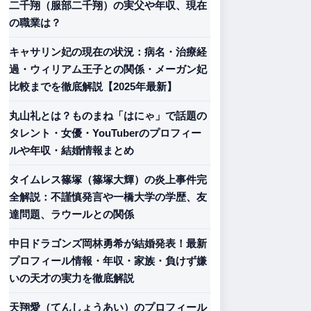
二千翔（服部二千翔）の実父や年収、現在
の職業は？
キャサリン妃の現在の状況：病名・治療経
過・ウィリアム王子との関係・メーガン妃
比較までを徹底解説【2025年最新】
丸山礼とは？ものまね「はにゃ」で話題の
タレント・女優・YouTuberのプロフィー
ルや年収・結婚情報まとめ
タイムレス篠塚（篠塚大輝）の炎上事件完
全解説：不謹慎発言や一橋大学の学歴、友
達問題、ラウールとの関係
中日ドラゴンズ岡林勇希が結婚発表！最新
プロフィール情報・年収・家族・負けず嫌
いの天才の実力を徹底解説
天翔愛（てんしょうあい）のプロフィール