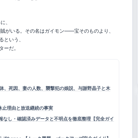
界に、
海賊がいる。その名はガイモン——宝そのものより、
るという、
ターだ。
体、死因、妻の人数、襲撃犯の娘説、与謝野晶子と木
 休止理由と放送継続の事実
証：公式情報なし・確認済みデータと不明点を徹底整理【完全ガイ