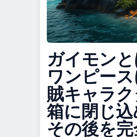
ガイモンと
ワンピース
賊キャラク
箱に閉じ込
その後を完