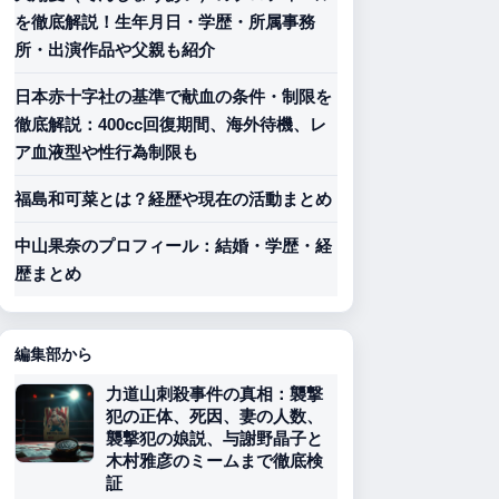
を徹底解説！生年月日・学歴・所属事務
所・出演作品や父親も紹介
日本赤十字社の基準で献血の条件・制限を
徹底解説：400cc回復期間、海外待機、レ
ア血液型や性行為制限も
福島和可菜とは？経歴や現在の活動まとめ
中山果奈のプロフィール：結婚・学歴・経
歴まとめ
編集部から
力道山刺殺事件の真相：襲撃
犯の正体、死因、妻の人数、
襲撃犯の娘説、与謝野晶子と
木村雅彦のミームまで徹底検
証