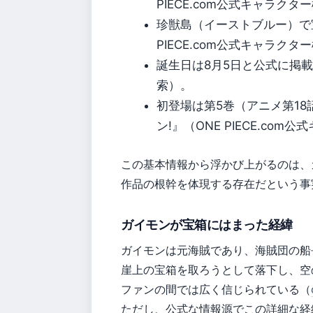
PIECE.com公式キャラクタ
珍獣島（イーストブルー）で
PIECE.com公式キャラクタ
誕生日は8月5日と公式に掲載さ
索）。
初登場は第5巻（アニメ第1
ン!』（ONE PIECE.co
この基本情報から浮かび上がるのは、
作品の根幹を体現する存在だという事
ガイモンが宝箱にはまった経緯
ガイモンは元海賊であり、海賊団の船
崖上の宝箱を取ろうとして落下し、空
ファンの間では広く信じられている（
ただし、公式な情報源でこの詳細な経