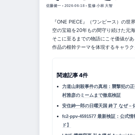
佐藤健一 • 2026-06-18 • 監修 小林 大智
『ONE PIECE』（ワンピース）の世
空の宝箱を20年もの間守り続けた元
そこに至るまでの物語にこそ価値があ
作品の根幹テーマを体現するキャラク
関連記事 4件
力道山刺殺事件の真相：襲撃犯の正
村雅彦のミームまで徹底検証
安住紳一郎の日曜天国 終了 なぜ –
fc2-ppv-4591577 最新検
ド】