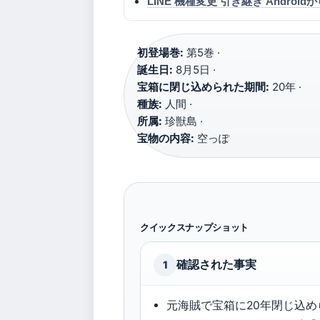
LINE 機種変更 引き継ぎ Andro
初登場巻:
第5巻 ·
誕生日:
8月5日 ·
宝箱に閉じ込められた期間:
20年 ·
種族:
人間 ·
所属:
珍獣島 ·
宝物の内容:
空っぽ
クイックスナップショット
確認された事実
1
元海賊で宝箱に20年閉じ込め