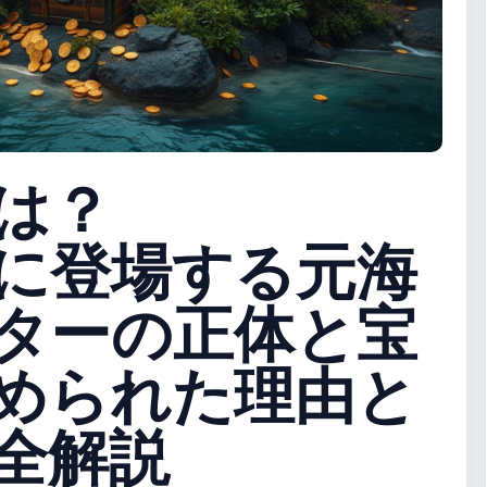
は？
に登場する元海
ターの正体と宝
められた理由と
全解説