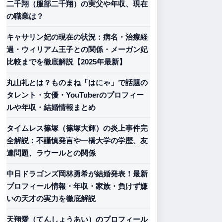
二千翔（服部二千翔）の実父や年収、現在
の職業は？
キャサリン妃の現在の状況：病名・治療経
過・ウィリアム王子との関係・メーガン妃
比較までを徹底解説【2025年最新】
丸山礼とは？ものまね「はにゃ」で話題の
タレント・女優・YouTuberのプロフィー
ルや年収・結婚情報まとめ
タイムレス篠塚（篠塚大輝）の炎上事件完
全解説：不謹慎発言や一橋大学の学歴、友
達問題、ラウールとの関係
中日ドラゴンズ岡林勇希が結婚発表！最新
プロフィール情報・年収・家族・負けず嫌
いの天才の実力を徹底解説
天翔愛（てんしょうあい）のプロフィール