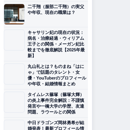
二千翔（服部二千翔）の実父
や年収、現在の職業は？
キャサリン妃の現在の状況：
病名・治療経過・ウィリアム
王子との関係・メーガン妃比
較までを徹底解説【2025年最
新】
丸山礼とは？ものまね「はに
ゃ」で話題のタレント・女
優・YouTuberのプロフィール
や年収・結婚情報まとめ
タイムレス篠塚（篠塚大輝）
の炎上事件完全解説：不謹慎
発言や一橋大学の学歴、友達
問題、ラウールとの関係
中日ドラゴンズ岡林勇希が結
婚発表！最新プロフィール情