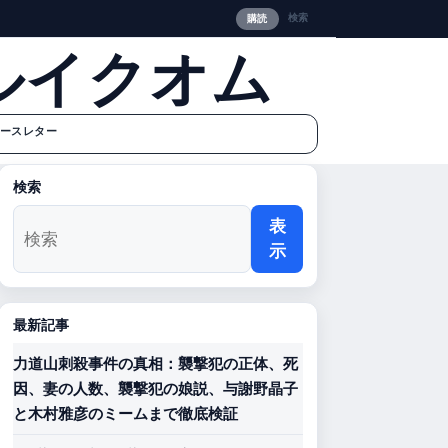
検索
購読
ルイクオム
ースレター
検索
表
示
最新記事
力道山刺殺事件の真相：襲撃犯の正体、死
因、妻の人数、襲撃犯の娘説、与謝野晶子
と木村雅彦のミームまで徹底検証