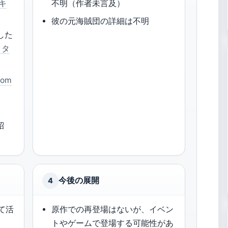
式キ
不明（作者未言及）
彼の元海賊団の詳細は不明
した
クタ
com
紹
今後の展開
4
て活
原作での再登場はないが、イベン
トやゲームで登場する可能性があ