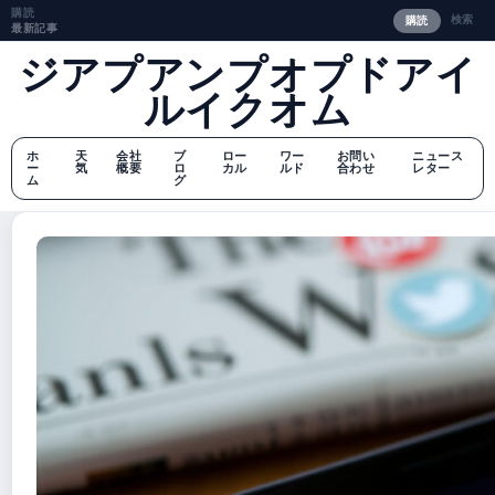
購読
検索
購読
最新記事
ジアプアンプオプドアイ
ルイクオム
ホ
天
会社
ブ
ロー
ワー
お問い
ニュース
ー
気
概要
ロ
カル
ルド
合わせ
レター
ム
グ