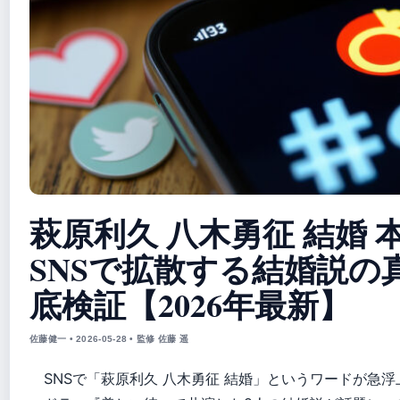
萩原利久 八木勇征 結婚 
SNSで拡散する結婚説の
底検証【2026年最新】
佐藤健一 • 2026-05-28 • 監修 佐藤 遥
SNSで「萩原利久 八木勇征 結婚」というワードが急