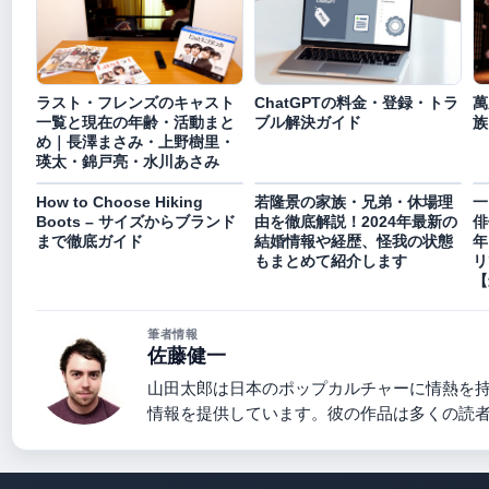
ラスト・フレンズのキャスト
ChatGPTの料金・登録・トラ
萬
一覧と現在の年齢・活動まと
ブル解決ガイド
族
め｜長澤まさみ・上野樹里・
瑛太・錦戸亮・水川あさみ
How to Choose Hiking
若隆景の家族・兄弟・休場理
一
Boots – サイズからブランド
由を徹底解説！2024年最新の
俳
まで徹底ガイド
結婚情報や経歴、怪我の状態
年
もまとめて紹介します
リ
【
筆者情報
佐藤健一
山田太郎は日本のポップカルチャーに情熱を
情報を提供しています。彼の作品は多くの読