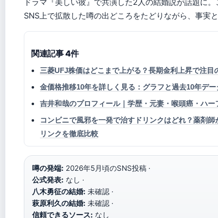
ドラマ『美しい彼』で共演した2人の結婚説が話題に。
SNS上で拡散した噂の出どころをたどりながら、事実
関連記事 4件
三菱UFJ株価はどこまで上がる？長期金利上昇で注目
金価格推移10年を詳しく見る：グラフと過去10年データ
吉井和哉のプロフィール｜学歴・元妻・喉頭癌・ハー
コンビニで風邪を一発で治すドリンクはどれ？薬剤師
リンクを徹底比較
噂の発端:
2026年5月頃のSNS投稿 ·
公式発表:
なし ·
八木勇征の結婚:
未確認 ·
萩原利久の結婚:
未確認 ·
信頼できるソース:
なし