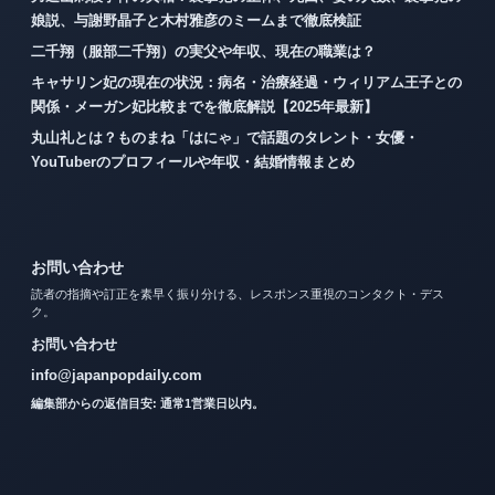
娘説、与謝野晶子と木村雅彦のミームまで徹底検証
二千翔（服部二千翔）の実父や年収、現在の職業は？
キャサリン妃の現在の状況：病名・治療経過・ウィリアム王子との
関係・メーガン妃比較までを徹底解説【2025年最新】
丸山礼とは？ものまね「はにゃ」で話題のタレント・女優・
YouTuberのプロフィールや年収・結婚情報まとめ
お問い合わせ
読者の指摘や訂正を素早く振り分ける、レスポンス重視のコンタクト・デス
ク。
お問い合わせ
info@japanpopdaily.com
編集部からの返信目安: 通常1営業日以内。