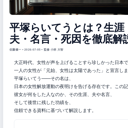
平塚らいてうとは？生涯
夫・名言・死因を徹底解
佐藤健一 • 2026-07-05 • 監修 小林 大智
大正時代、女性が声を上げることすら珍しかった日本
一人の女性が「元始、女性は太陽であった」と宣言し
平塚らいてう——その名は、
日本の女性解放運動の夜明けを告げる存在です。この
彼女が何をした人なのか、その生涯、夫や名言、
そして後世に残した功績を、
信頼できる資料に基づいて解説します。