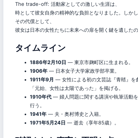
The trade-off: 活動家としての激しい生涯は、
時として彼女自身の精神的な負担となりました。しか
その代償として、
彼女は日本の女性たちに未来への扉を開く鍵を遺した
タイムライン
1886年2月10日
— 東京市麹町区に生まれる。
1906年
— 日本女子大学家政学部卒業。
1911年9月
— 女性による初の文芸誌『青鞜』を
「元始、女性は太陽であった」を掲げる。
1910年代
— 婦人問題に関する講演や執筆活動
行う。
1941年
— 夫・奥村博史と入籍。
1971年5月24日
— 逝去（享年85歳）。