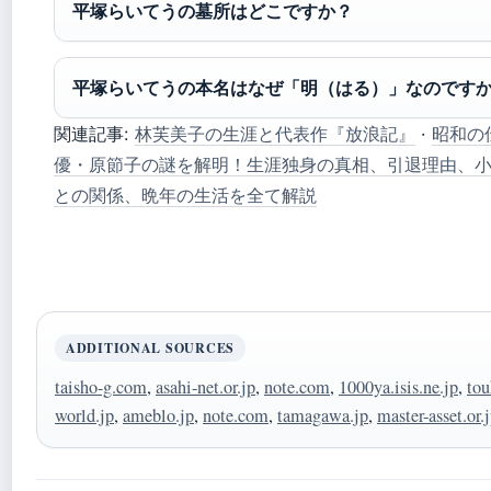
平塚らいてうの墓所はどこですか？
平塚らいてうの本名はなぜ「明（はる）」なのです
関連記事:
林芙美子の生涯と代表作『放浪記』
·
昭和の
優・原節子の謎を解明！生涯独身の真相、引退理由、
との関係、晩年の生活を全て解説
ADDITIONAL SOURCES
taisho-g.com
,
asahi-net.or.jp
,
note.com
,
1000ya.isis.ne.jp
,
tou
world.jp
,
ameblo.jp
,
note.com
,
tamagawa.jp
,
master-asset.or.