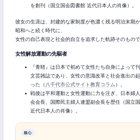
を創刊（国立国会図書館 近代日本人の肖像）。
彼女の生涯は、封建的な家制度が色濃く残る明治末期
昭和へと続く時代に、
女性の自己表現と社会的自立を追求した軌跡そのもの
女性解放運動の先駆者
『青鞜』は日本で初めて女性たち自身によって
文芸雑誌であり、女性の意識改革と社会進出の
った（
八千代市公式サイト教育コラム
）。
戦後は平和運動と女性運動に力を注ぎ、日本婦
会会長、国際民主婦人連盟副会長を歴任（国立
近代日本人の肖像）。
核心