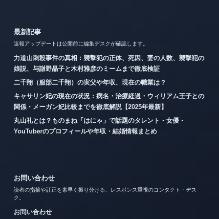
最新記事
速報アップデートは公開前に編集デスクが確認します。
力道山刺殺事件の真相：襲撃犯の正体、死因、妻の人数、襲撃犯の
娘説、与謝野晶子と木村雅彦のミームまで徹底検証
二千翔（服部二千翔）の実父や年収、現在の職業は？
キャサリン妃の現在の状況：病名・治療経過・ウィリアム王子との
関係・メーガン妃比較までを徹底解説【2025年最新】
丸山礼とは？ものまね「はにゃ」で話題のタレント・女優・
YouTuberのプロフィールや年収・結婚情報まとめ
お問い合わせ
読者の指摘や訂正を素早く振り分ける、レスポンス重視のコンタクト・デス
ク。
お問い合わせ