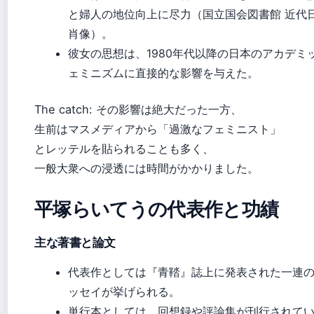
と婦人の地位向上に尽力（国立国会図書館 近代
肖像）。
彼女の思想は、1980年代以降の日本のアカデミ
ェミニズムに直接的な影響を与えた。
The catch: その影響は絶大だった一方、
生前はマスメディアから「過激なフェミニスト」
とレッテルを貼られることも多く、
一般大衆への浸透には時間がかかりました。
平塚らいてうの代表作と功績
主な著書と論文
代表作としては『青鞜』誌上に発表された一連
ッセイが挙げられる。
単行本としては、回想録や評論集が刊行されて