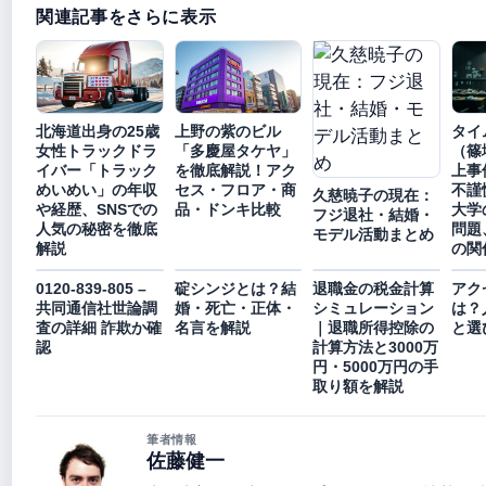
関連記事をさらに表示
北海道出身の25歳
上野の紫のビル
タイ
女性トラックドラ
「多慶屋タケヤ」
（篠
イバー「トラック
を徹底解説！アク
上事
めいめい」の年収
セス・フロア・商
不謹
久慈暁子の現在：
や経歴、SNSでの
品・ドンキ比較
大学
フジ退社・結婚・
人気の秘密を徹底
問題
モデル活動まとめ
解説
の関
0120-839-805 –
碇シンジとは？結
退職金の税金計算
アク
共同通信社世論調
婚・死亡・正体・
シミュレーション
は？
査の詳細 詐欺か確
名言を解説
｜退職所得控除の
と選
認
計算方法と3000万
円・5000万円の手
取り額を解説
筆者情報
佐藤健一