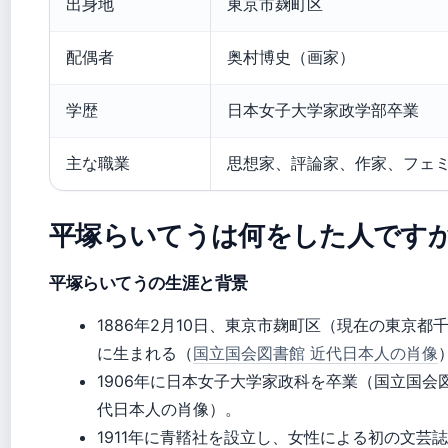
出身地
東京市麹町区
配偶者
奥村博史（画家）
学歴
日本女子大学家政学部卒業
主な職業
思想家、評論家、作家、フェ
平塚らいてうは何をした人です
平塚らいてうの生涯と背景
1886年2月10日、東京市麹町区（現在の東京都
に生まれる（
国立国会図書館 近代日本人の肖像
1906年に日本女子大学家政科を卒業（国立国会
代日本人の肖像）。
1911年に青鞜社を設立し、女性による初の文芸