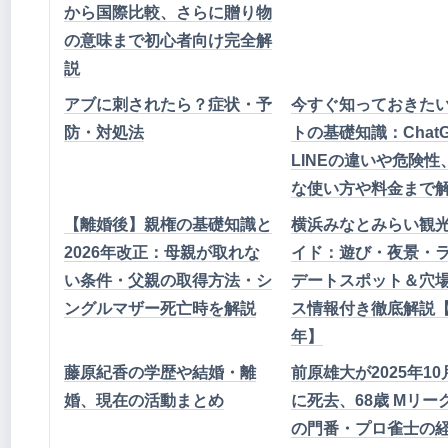
から国際比較、さらに贈り物
の意味まで初心者向け完全解
説
アブに刺されたら？症状・予
今すぐ知っておきた
防・対処法
トの基礎知識：Chat
LINEの違いや危険性
な使い方や料金まで
【離婚後】親権の基礎知識と
横浜みなとみらい観
2026年改正：母親が取れな
イド：遊び・夜景・
い条件・父親の取得方法・シ
デートスポット＆穴
ングルマザー死亡時を解説
ス情報付き徹底解説【2
年】
藤原紀香の学歴や結婚・離
前原雄大が2025年10
婚、現在の活動まとめ
に死去、68歳 Mリー
の門番・プロ雀士の