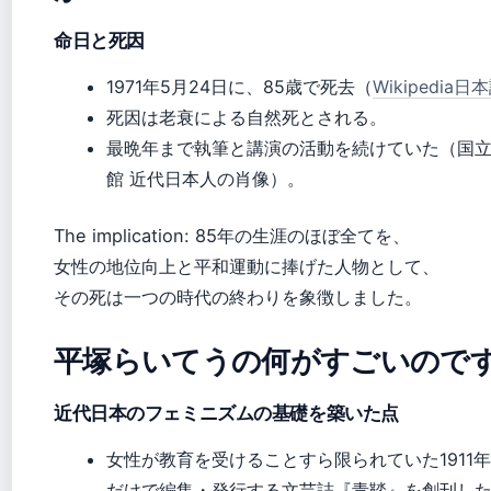
命日と死因
1971年5月24日に、85歳で死去（
Wikipedia日
死因は老衰による自然死とされる。
最晩年まで執筆と講演の活動を続けていた（国
館 近代日本人の肖像）。
The implication: 85年の生涯のほぼ全てを、
女性の地位向上と平和運動に捧げた人物として、
その死は一つの時代の終わりを象徴しました。
平塚らいてうの何がすごいので
近代日本のフェミニズムの基礎を築いた点
女性が教育を受けることすら限られていた1911
だけで編集・発行する文芸誌『青鞜』を創刊し