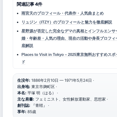
関連記事 4件
雨宮天のプロフィール・代表作・人気曲まとめ
リュジン（ITZY）のプロフィールと魅力を徹底解説
星野源が否定した完全なデマの真相とインフルエンサ
婚・年齢差・人気の理由、現在の活動や身長プロフィ
底解説
Places to Visit in Tokyo – 2025東京無料おすすめ
ド
生没年:
1886年2月10日 — 1971年5月24日 ·
出身地:
東京市麹町区 ·
本名:
平塚 明（はる） ·
主な肩書:
フェミニスト、女性解放運動家、思想家 ·
創刊誌:
『青鞜』 ·
享年:
85歳