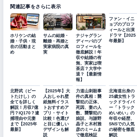
関連記事をさらに表示
ファン・イニ
ョプのプロフ
ィールと出演
ドラマ【2025
ホリケンの結
サムの結婚・
ナジャグラン
年最新】
婚・子供・現
離婚・再婚と
ディーバのプ
在の活動まと
実家病院の真
ロフィールを
め
実
徹底解説！年
収や結婚の有
無、実家は喫
茶店？大学中
退？【最新情
報】
北野武（ビー
【2025年】大
力道山刺殺事
北海道出身の
トたけし）の
人おしゃれ壁
件の真相：襲
25歳女性トラ
全てを詳しく
紙無料イラス
撃犯の正体、
ックドライバ
解説！月収7億
トおすすめア
死因、妻の人
ー「トラック
円？IQ170？逮
プリ・サイト
数、襲撃犯の
めいめい」の
捕理由や元妻
比較！色選び
娘説、与謝野
年収や経歴、
まで【2025年
と目に優しい
晶子と木村雅
SNSでの人気
最新】
デザインも解
彦のミームま
の秘密を徹底
説
で徹底検証
解説