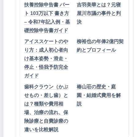
扶養控除申告書 パー
吉羽美華とは？元寝
ト 103万以下 書き方
屋川市議の事件と判
– 令和7年記入例・基
決
礎控除申告書ガイド
アイススケートのや
柳裕也の年俸2億円契
り方：成人初心者向
約とプロフィール
け基本姿勢・滑走・
停止・怪我予防完全
ガイド
歯科クラウン（かぶ
椿山荘の歴史・庭
せもの・差し歯）と
園・結婚式費用を解
は？種類や費用相
説
場、治療の流れ、保
険診療と自費診療の
違いを比較解説