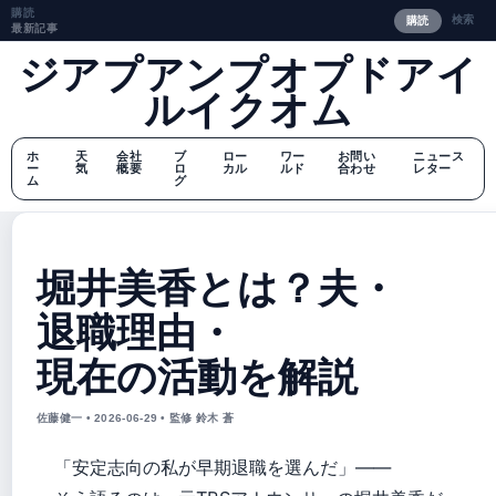
購読
検索
購読
最新記事
ジアプアンプオプドアイ
ルイクオム
ホ
天
会社
ブ
ロー
ワー
お問い
ニュース
ー
気
概要
ロ
カル
ルド
合わせ
レター
ム
グ
堀井美香とは？夫・
退職理由・
現在の活動を解説
佐藤健一 • 2026-06-29 • 監修 鈴木 蒼
「安定志向の私が早期退職を選んだ」——