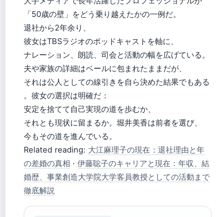
大手メディアで長年活躍したプロフェッショナルが
「50歳の壁」をどう乗り越えたかの一例だ。
退社から2年余り、
彼女はTBSラジオのポッドキャストを軸に、
ナレーション、朗読、司会と活動の幅を広げている。
夫や家族の詳細はベールに包まれたままだが、
それは公人としての線引きを自ら決めた結果でもある
。彼女の選択は明確だ：
安定を捨てて自己実現の道を歩むか、
それとも現状に留まるか。堀井美香は前者を選び、
今もその道を進んでいる。
Related reading:
大江麻理子の現在：退社理由と年
の差婚の真相
·
伊藤聡子のキャリアと現在：年収、結
婚歴、事業創造大学院大学客員教授としての活動まで
徹底解説