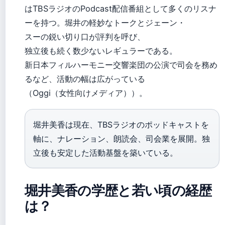
はTBSラジオのPodcast配信番組として多くのリスナ
ーを持つ。堀井の軽妙なトークとジェーン・
スーの鋭い切り口が評判を呼び、
独立後も続く数少ないレギュラーである。
新日本フィルハーモニー交響楽団の公演で司会を務め
るなど、活動の幅は広がっている
（Oggi（女性向けメディア））。
堀井美香は現在、TBSラジオのポッドキャストを
軸に、ナレーション、朗読会、司会業を展開。独
立後も安定した活動基盤を築いている。
堀井美香の学歴と若い頃の経歴
は？