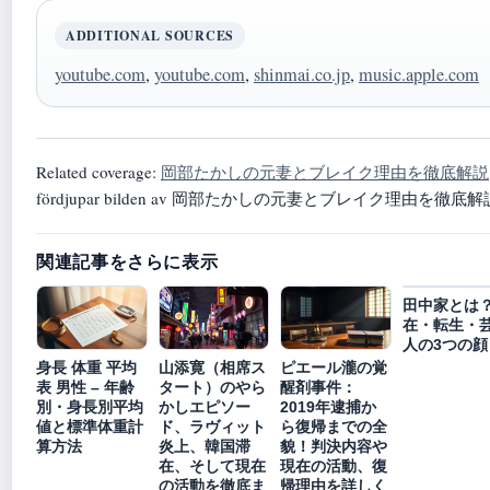
ADDITIONAL SOURCES
youtube.com
,
youtube.com
,
shinmai.co.jp
,
music.apple.com
Related coverage:
岡部たかしの元妻とブレイク理由を徹底解説
fördjupar bilden av 岡部たかしの元妻とブレイク理由を徹底解
関連記事をさらに表示
田中家とは
在・転生・
人の3つの顔
身長 体重 平均
山添寛（相席ス
ピエール瀧の覚
表 男性 – 年齢
タート）のやら
醒剤事件：
別・身長別平均
かしエピソー
2019年逮捕か
値と標準体重計
ド、ラヴィット
ら復帰までの全
算方法
炎上、韓国滞
貌！判決内容や
在、そして現在
現在の活動、復
の活動を徹底ま
帰理由を詳しく