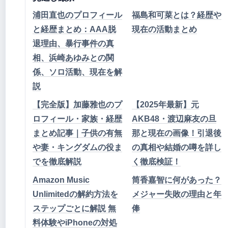
浦田直也のプロフィール
福島和可菜とは？経歴や
と経歴まとめ：AAA脱
現在の活動まとめ
退理由、暴行事件の真
相、浜崎あゆみとの関
係、ソロ活動、現在を解
説
【完全版】加藤雅也のプ
【2025年最新】元
ロフィール・家族・経歴
AKB48・渡辺麻友の旦
まとめ記事｜子供の有無
那と現在の画像！引退後
や妻・キングダムの役ま
の真相や結婚の噂を詳し
でを徹底解説
く徹底検証！
Amazon Music
筒香嘉智に何があった？
Unlimitedの解約方法を
メジャー失敗の理由と年
ステップごとに解説 無
俸
料体験やiPhoneの対処