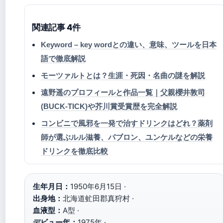
関連記事 4件
Keyword – key wordとの違い、意味、ツールを日本
語で徹底解説
モーツァルトとは？生涯・死因・名曲の謎を解説
遠野遥のプロフィールと作品一覧｜父親櫻井敦司
(BUCK-TICK)や芥川賞受賞歴を完全解説
コンビニで風邪を一発で治すドリンクはどれ？薬剤
師が選ぶルル滋養、パブロン、ユンケルなどの栄養
ドリンクを徹底比較
生年月日：
1950年6月15日 ·
出身地：
北海道虻田郡真狩村 ·
血液型：
A型 ·
デビュー年：
1975年 ·