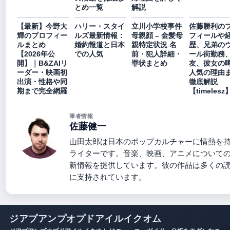
とめ一覧
解説
【最新】今野大
ハリー・スタイ
立川小学校事件
佐藤勝利の
輝のプロフィー
ルズ最新情報：
母親顔 – 金髪母
フィールや
ルまとめ
婚約報道と日本
親特定状況 名
歴、兄弟の
【2026年公
での人気
前・犯人詳細・
ール街勤務
開】｜B&ZAIリ
罪状まとめ
友、彼女の
ーダー・映画初
人気の理由
出演・性格や同
徹底解説
期まで完全網羅
【timelesz
筆者情報
佐藤健一
山田太郎は日本のポップカルチャーに情熱を
ライターです。音楽、映画、アニメについて
新情報を提供しています。彼の作品は多くの
に支持されています。
ジアプアンプオプドアイルイクオム