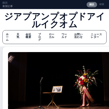
購読
検索
購読
最新記事
ジアプアンプオプドアイ
ルイクオム
ホ
天
会社
ブ
ロー
ワー
お問い
ニュース
ー
気
概要
ロ
カル
ルド
合わせ
レター
ム
グ