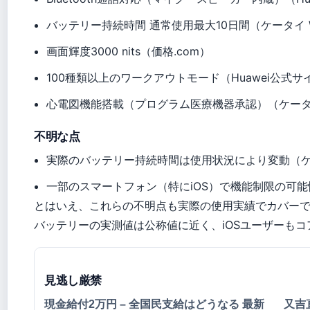
バッテリー持続時間 通常使用最大10日間（ケータイ W
画面輝度3000 nits（価格.com）
100種類以上のワークアウトモード（Huawei公式サ
心電図機能搭載（プログラム医療機器承認）（ケータイ 
不明な点
実際のバッテリー持続時間は使用状況により変動（ケー
一部のスマートフォン（特にiOS）で機能制限の可能性
とはいえ、これらの不明点も実際の使用実績でカバー
バッテリーの実測値は公称値に近く、iOSユーザーも
見逃し厳禁
現金給付2万円 – 全国民支給はどうなる 最新
又吉