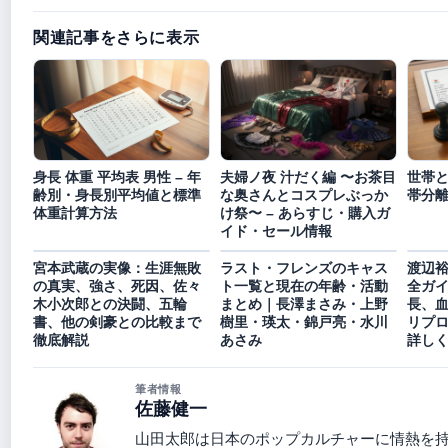
関連記事をさらに表示
身長 体重 平均表 男性 – 年
夫婦ノ夜 汁だく編 〜お茶目
世帯
齢別・身長別平均値と標準
な奥さんとコスプレぶっか
帯分
体重計算方法
け祭〜 – あらすじ・購入ガ
イド・セール情報
宮本武蔵の実像：生涯無敗
ラスト・フレンズのキャス
渡辺
の真実、強さ、死因、佐々
ト一覧と現在の年齢・活動
全ガ
木小次郎との決闘、五輪
まとめ｜長澤まさみ・上野
長、
書、他の剣豪との比較まで
樹里・瑛太・錦戸亮・水川
リプ
徹底解説
あさみ
詳し
筆者情報
佐藤健一
山田太郎は日本のポップカルチャーに情熱を