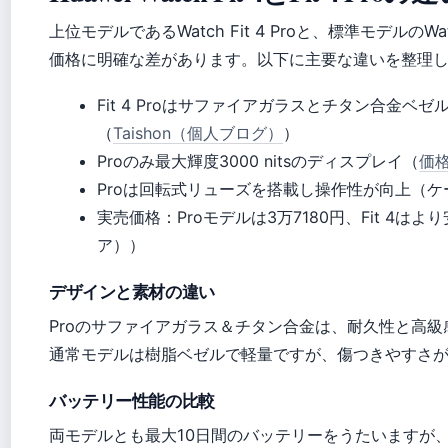
上位モデルであるWatch Fit 4 Proと、標準モデルのW
価格に明確な差があります。以下に主要な違いを整理
Fit 4 Proはサファイアガラスとチタン合金
（
Taishon（個人ブログ）
）
Proのみ最大輝度3000 nitsのディスプレイ（
価格
Proは回転式リューズを搭載し操作性が向上（ケー
実売価格：Proモデルは3万7180円、Fit 4はよ
ア））
デザインと素材の違い
Proのサファイアガラス＆チタン合金は、耐久性と高
通常モデルは樹脂ベゼルで軽量ですが、傷つきやすさが
バッテリー性能の比較
両モデルとも最大10日間のバッテリーをうたいますが