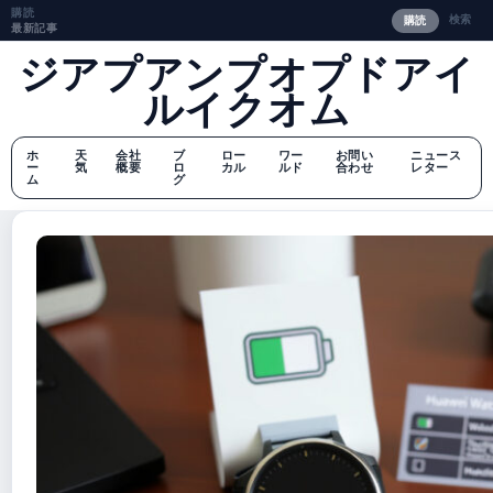
購読
検索
購読
最新記事
ジアプアンプオプドアイ
ルイクオム
ホ
天
会社
ブ
ロー
ワー
お問い
ニュース
ー
気
概要
ロ
カル
ルド
合わせ
レター
ム
グ