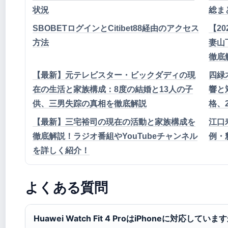
状況
総ま
SBOBETログインとCitibet88経由のアクセス
【2
方法
妻山
徹底
【最新】元テレビスター・ビックダディの現
四緑
在の生活と家族構成：8度の結婚と13人の子
響と
供、三男失踪の真相を徹底解説
格、
【最新】三宅裕司の現在の活動と家族構成を
江口
徹底解説！ラジオ番組やYouTubeチャンネル
例・
を詳しく紹介！
よくある質問
Huawei Watch Fit 4 ProはiPhoneに対応していま