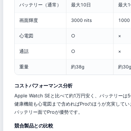
バッテリー（通常）
最大10日
最大1
画面輝度
3000 nits
1000 
心電図
○
×
通話
○
×
重量
約38g
約30
コストパフォーマンス分析
Apple Watch SEと比べて約1万円安く、バッテリー
健康機能も心電図まで含めればProのほうが充実しています。F
バッテリー面でProが優勢です。
競合製品との比較