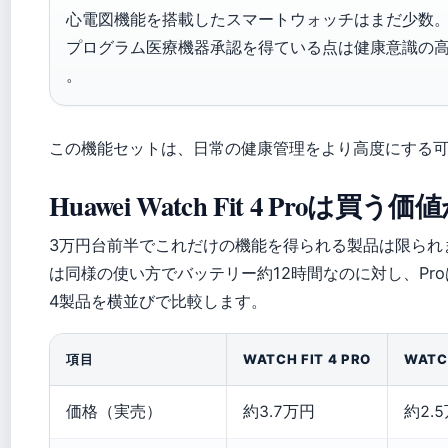
心電図機能を搭載したスマートウォッチはまだ少数
プログラム医療機器承認を得ている点は健康意識の
。
この機能セットは、日常の健康管理をより高度にする
Huawei Watch Fit 4 Proは
3万円台前半でこれだけの機能を得られる製品は限られます。
は同様の使い方でバッテリー約12時間なのに対し、Pr
4製品を横並びで比較します。
項目
WATCH FIT 4 PRO
WATCH
価格（実売）
約3.7万円
約2.