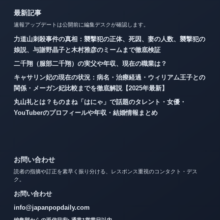
最新記事
速報アップデートは公開前に編集デスクが確認します。
力道山刺殺事件の真相：襲撃犯の正体、死因、妻の人数、襲撃犯の
娘説、与謝野晶子と木村雅彦のミームまで徹底検証
二千翔（服部二千翔）の実父や年収、現在の職業は？
キャサリン妃の現在の状況：病名・治療経過・ウィリアム王子との
関係・メーガン妃比較までを徹底解説【2025年最新】
丸山礼とは？ものまね「はにゃ」で話題のタレント・女優・
YouTuberのプロフィールや年収・結婚情報まとめ
お問い合わせ
読者の指摘や訂正を素早く振り分ける、レスポンス重視のコンタクト・デス
ク。
お問い合わせ
info@japanpopdaily.com
編集部からの返信目安: 通常1営業日以内。