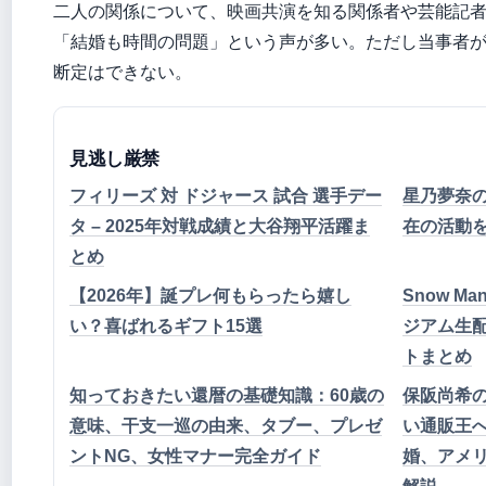
二人の関係について、映画共演を知る関係者や芸能記
「結婚も時間の問題」という声が多い。ただし当事者
断定はできない。
見逃し厳禁
フィリーズ 対 ドジャース 試合 選手デー
星乃夢奈
タ – 2025年対戦成績と大谷翔平活躍ま
在の活動
とめ
【2026年】誕プレ何もらったら嬉し
Snow Man
い？喜ばれるギフト15選
ジアム生配
トまとめ
知っておきたい還暦の基礎知識：60歳の
保阪尚希の
意味、干支一巡の由来、タブー、プレゼ
い通販王
ントNG、女性マナー完全ガイド
婚、アメ