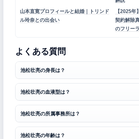
解説
山本直寛プロフィールと結婚｜トリンド
【2025
ル玲奈との出会い
契約解除真
のフリー
よくある質問
池松壮亮の身長は？
池松壮亮の血液型は？
池松壮亮の所属事務所は？
池松壮亮の年齢は？