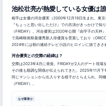
池松壮亮が熱愛している女優は
相手は女優の河合優実（2000年12月19日生まれ、東
『ちょっと思い出しただけ』での共演がきっかけで知
（FRIDAY）。河合優実は2020年公開『由宇子の天秤
で高崎映画祭最優秀新人俳優賞を受賞しており（ORICON
2024年には朝の連続テレビ小説のヒロインに抜てきさ
河合優実との交際の経緯は？
交際は2023年4月に発覚。FRIDAYが2人のデート現場
その後も順調な関係が伝えられてきた。2025年11月下
同じマンションから出入りする様子がとらえられ、同
（FRIDAY）。
なぜ重要か