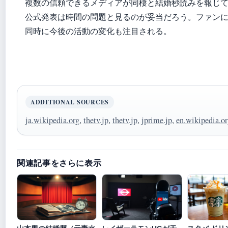
複数の信頼できるメディアが同棲と結婚秒読みを報じ
公式発表は時間の問題と見るのが妥当だろう。ファン
同時に今後の活動の変化も注目される。
ADDITIONAL SOURCES
ja.wikipedia.org
,
thetv.jp
,
thetv.jp
,
jprime.jp
,
en.wikipedia.o
関連記事をさらに表示