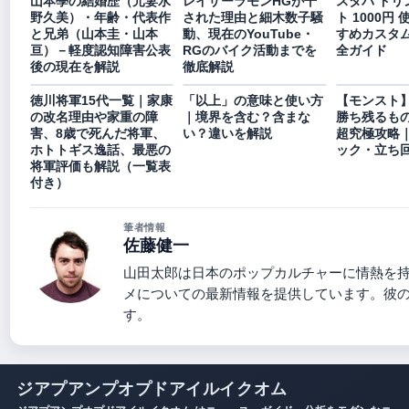
山本學の結婚歴（元妻水
レイザーラモンHGが干
スタバ ドリ
野久美）・年齢・代表作
された理由と細木数子騒
ト 1000円 
と兄弟（山本圭・山本
動、現在のYouTube・
すめカスタ
亘）－軽度認知障害公表
RGのバイク活動までを
全ガイド
後の現在を解説
徹底解説
徳川将軍15代一覧｜家康
「以上」の意味と使い方
【モンスト
の改名理由や家重の障
｜境界を含む？含まな
勝ち残るも
害、8歳で死んだ将軍、
い？違いを解説
超究極攻略
ホトトギス逸話、最悪の
ック・立ち
将軍評価も解説（一覧表
付き）
筆者情報
佐藤健一
山田太郎は日本のポップカルチャーに情熱を
メについての最新情報を提供しています。彼
す。
ジアプアンプオプドアイルイクオム