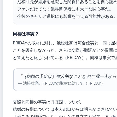
池松壮亮が結婚を意識した関係にあることを自ら認
ファンだけでなく業界関係者にも大きな関心事だ。
今後のキャリア選択にも影響を与える可能性がある
同棲は事実？
FRIDAYの取材に対し、池松壮亮は河合優実と「同じ
ことを否定しなかった。さらに交際が順調かとの質問
と答えたと報じられている（FRIDAY）。同棲は事実
「（結婚の予定は）個人的なことなので僕一人か
— 池松壮亮、FRIDAYの取材に対して（FRIDAY）
交際と同棲の事実はほぼ固まったが、
結婚の時期については本人の口からは明らかにされて
「秋ごろの結婚ではないか」との見立ても出ている（
l