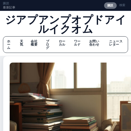
購読
検索
購読
最新記事
ジアプアンプオプドアイ
ルイクオム
ホ
天
会社
ブ
ロー
ワー
お問い
ニュース
ー
気
概要
ロ
カル
ルド
合わせ
レター
ム
グ