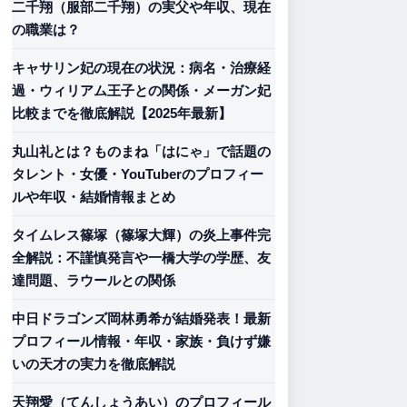
二千翔（服部二千翔）の実父や年収、現在
の職業は？
キャサリン妃の現在の状況：病名・治療経
過・ウィリアム王子との関係・メーガン妃
比較までを徹底解説【2025年最新】
丸山礼とは？ものまね「はにゃ」で話題の
タレント・女優・YouTuberのプロフィー
ルや年収・結婚情報まとめ
タイムレス篠塚（篠塚大輝）の炎上事件完
全解説：不謹慎発言や一橋大学の学歴、友
達問題、ラウールとの関係
中日ドラゴンズ岡林勇希が結婚発表！最新
プロフィール情報・年収・家族・負けず嫌
いの天才の実力を徹底解説
天翔愛（てんしょうあい）のプロフィール