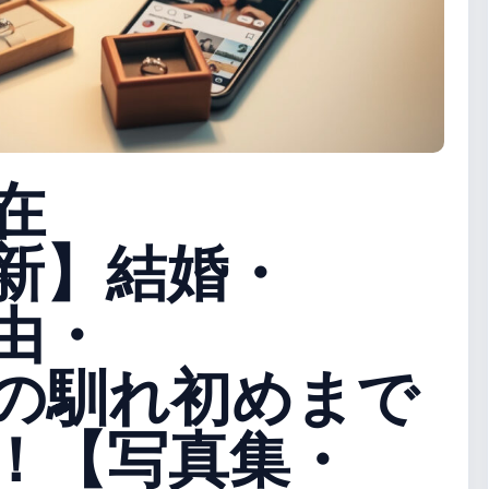
在
最新】結婚・
由・
の馴れ初めまで
！【写真集・