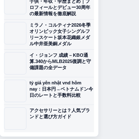
子供・年収・学歴まとめ｜プ
ロフィールとデビュー30周年
の最新情報を徹底解説
ミラノ・コルティナ2026冬季
オリンピック女子シングルフ
リースケート坂本花織銀メダ
ル中井亜美銅メダル
イ・ジョンフ 成績 – KBO通
算.340からMLB2025復調と守
備課題の全データ
tỷ giá yên nhật vnd hôm
nay：日本円→ベトナムドン今
日のレートと手数料比較
アクセサリーとは？人気ブラ
ンドと選び方ガイド