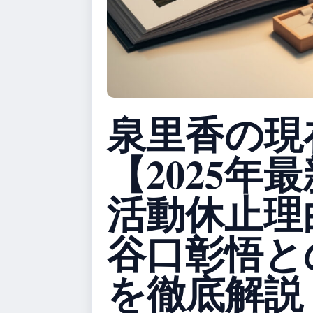
泉里香の現
【2025年
活動休止理
谷口彰悟と
を徹底解説