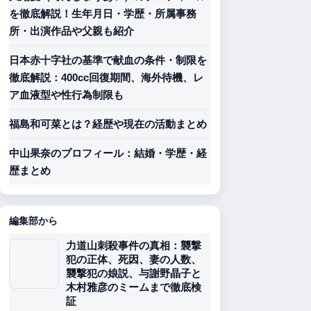
を徹底解説！生年月日・学歴・所属事務
所・出演作品や父親も紹介
日本赤十字社の基準で献血の条件・制限を
徹底解説：400cc回復期間、海外待機、レ
ア血液型や性行為制限も
福島和可菜とは？経歴や現在の活動まとめ
中山果奈のプロフィール：結婚・学歴・経
歴まとめ
編集部から
力道山刺殺事件の真相：襲撃
犯の正体、死因、妻の人数、
襲撃犯の娘説、与謝野晶子と
木村雅彦のミームまで徹底検
証