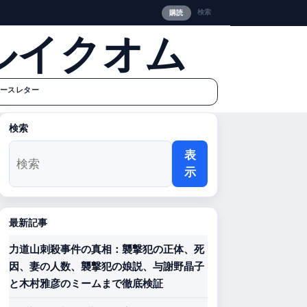
検索
購読
ルイクオム
ースレター
検索
表
示
最新記事
力道山刺殺事件の真相：襲撃犯の正体、死
因、妻の人数、襲撃犯の娘説、与謝野晶子
と木村雅彦のミームまで徹底検証