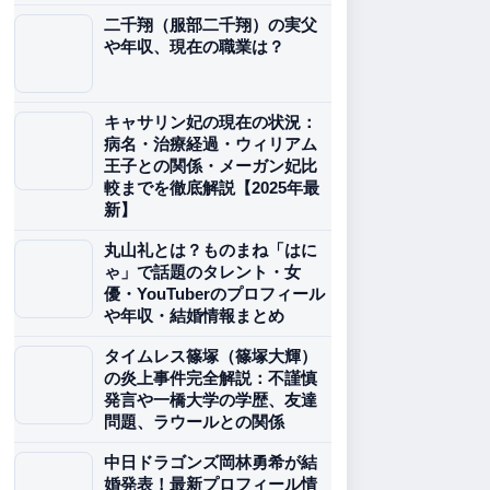
二千翔（服部二千翔）の実父
や年収、現在の職業は？
キャサリン妃の現在の状況：
病名・治療経過・ウィリアム
王子との関係・メーガン妃比
較までを徹底解説【2025年最
新】
丸山礼とは？ものまね「はに
ゃ」で話題のタレント・女
優・YouTuberのプロフィール
や年収・結婚情報まとめ
タイムレス篠塚（篠塚大輝）
の炎上事件完全解説：不謹慎
発言や一橋大学の学歴、友達
問題、ラウールとの関係
中日ドラゴンズ岡林勇希が結
婚発表！最新プロフィール情