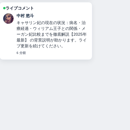
ライブコメント
山本 葵
力道山刺殺事件の真相：襲撃犯の正
体、死因、妻の人数、襲撃犯の娘説、
与謝野晶子と木村雅彦のミームまで徹
底検証 の報道は丁寧で、流れを追いや
すいです。
8 分前