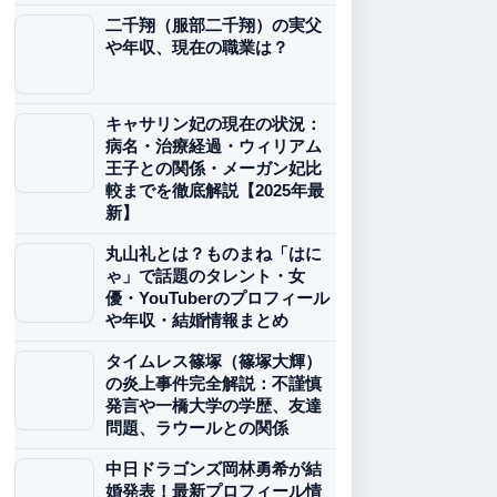
二千翔（服部二千翔）の実父
や年収、現在の職業は？
キャサリン妃の現在の状況：
病名・治療経過・ウィリアム
王子との関係・メーガン妃比
較までを徹底解説【2025年最
新】
丸山礼とは？ものまね「はに
ゃ」で話題のタレント・女
優・YouTuberのプロフィール
や年収・結婚情報まとめ
タイムレス篠塚（篠塚大輝）
の炎上事件完全解説：不謹慎
発言や一橋大学の学歴、友達
問題、ラウールとの関係
中日ドラゴンズ岡林勇希が結
婚発表！最新プロフィール情