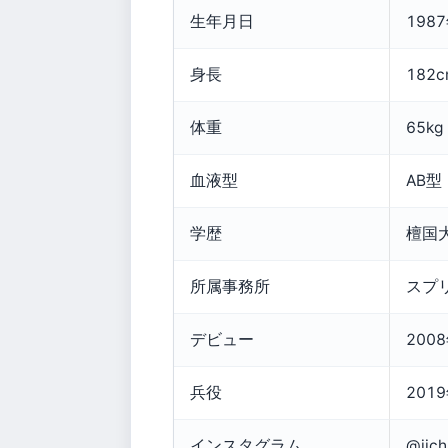
生年月日
198
身長
182c
体重
65kg
血液型
AB型
学歴
檀国
所属事務所
スプ
デビュー
20
兵役
201
インスタグラム
@jic