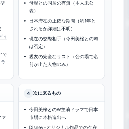
液型
母親との同居の有無（本人未公
表）
日本滞在の正確な期間（約1年と
歳
されるが詳細は不明）
ディ
現在の交際相手（今田美桜との噂
は否定）
アで
親友の完全なリスト（公の場で名
クラ
前が出た人物のみ）
次に来るもの
4
今田美桜とのW主演ドラマで日本
ファ
市場に本格進出へ
Disney+オリジナル作品での存在