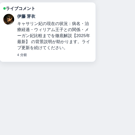
ライブコメント
鈴木 蒼
力道山刺殺事件の真相：襲撃犯の正
体、死因、妻の人数、襲撃犯の娘説、
与謝野晶子と木村雅彦のミームまで徹
底検証 の報道は丁寧で、流れを追いや
すいです。
6 分前