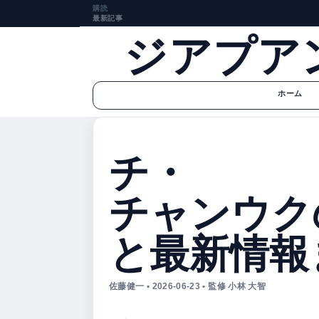
購読
最新記事
ジアプア
ホーム
チ・
チャンウク
と最新情報
佐藤健一 • 2026-06-23 • 監修 小林 大智