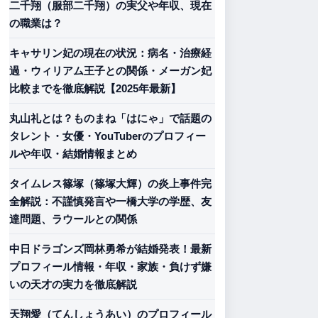
二千翔（服部二千翔）の実父や年収、現在
の職業は？
キャサリン妃の現在の状況：病名・治療経
過・ウィリアム王子との関係・メーガン妃
比較までを徹底解説【2025年最新】
丸山礼とは？ものまね「はにゃ」で話題の
タレント・女優・YouTuberのプロフィー
ルや年収・結婚情報まとめ
タイムレス篠塚（篠塚大輝）の炎上事件完
全解説：不謹慎発言や一橋大学の学歴、友
達問題、ラウールとの関係
中日ドラゴンズ岡林勇希が結婚発表！最新
プロフィール情報・年収・家族・負けず嫌
いの天才の実力を徹底解説
天翔愛（てんしょうあい）のプロフィール