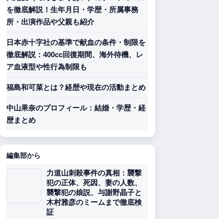
を徹底解説！生年月日・学歴・所属事務
所・出演作品や父親も紹介
日本赤十字社の基準で献血の条件・制限を
徹底解説：400cc回復期間、海外待機、レ
ア血液型や性行為制限も
福島和可菜とは？経歴や現在の活動まとめ
中山果奈のプロフィール：結婚・学歴・経
歴まとめ
編集部から
力道山刺殺事件の真相：襲撃
犯の正体、死因、妻の人数、
襲撃犯の娘説、与謝野晶子と
木村雅彦のミームまで徹底検
証