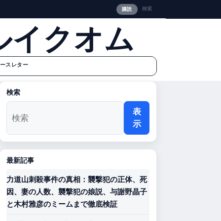
検索
購読
ルイクオム
ースレター
検索
表
示
最新記事
力道山刺殺事件の真相：襲撃犯の正体、死
因、妻の人数、襲撃犯の娘説、与謝野晶子
と木村雅彦のミームまで徹底検証