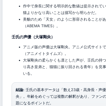
作中で身長に関する明示的な数値は提示されて
猫よりかなり高いことは描写から明らかだ。
美貌のため「天女」のように形容されることが
（ABEMA TIMES）。
壬氏の声優（大塚剛央）
アニメ版の声優は大塚剛央。アニメ公式サイト
（アニメイトタイムズ）。
大塚剛央の柔らかくも凛とした声が、壬氏の持
り高き皇弟と、猫猫に振り回される青年）を見
いる。
結論:
壬氏の基本データは「数え23歳・高身長・声
央」。年齢をめぐっては複数の解釈があり、ファン
題になるポイントだ。