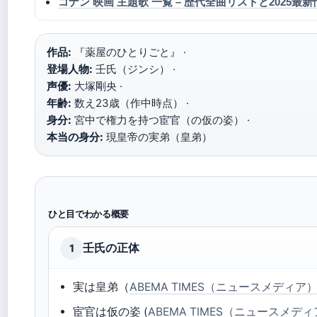
コナン 映画 主題歌 一覧 – 歴代全曲リストと2025最新
作品:
『薬屋のひとりごと』 ·
登場人物:
壬氏（ジンシ） ·
声優:
大塚剛央 ·
年齢:
数え23歳（作中時点） ·
身分:
宮中で権力を持つ宦官（の仮の姿） ·
本当の身分:
現皇帝の実弟（皇弟）
ひと目でわかる概要
壬氏の正体
1
実は皇弟（
ABEMA TIMES（ニュースメディア
宦官は仮の姿 (
ABEMA TIMES（ニュースメデ