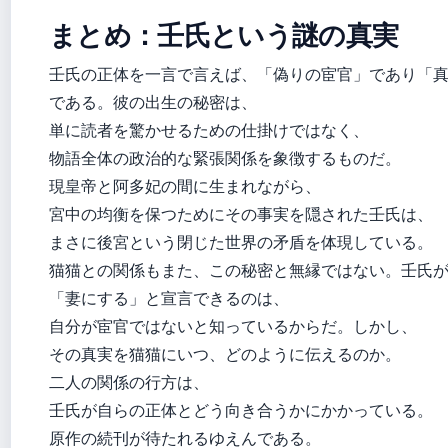
まとめ：壬氏という謎の真実
壬氏の正体を一言で言えば、「偽りの宦官」であり「
である。彼の出生の秘密は、
単に読者を驚かせるための仕掛けではなく、
物語全体の政治的な緊張関係を象徴するものだ。
現皇帝と阿多妃の間に生まれながら、
宮中の均衡を保つためにその事実を隠された壬氏は、
まさに後宮という閉じた世界の矛盾を体現している。
猫猫との関係もまた、この秘密と無縁ではない。壬氏
「妻にする」と宣言できるのは、
自分が宦官ではないと知っているからだ。しかし、
その真実を猫猫にいつ、どのように伝えるのか。
二人の関係の行方は、
壬氏が自らの正体とどう向き合うかにかかっている。
原作の続刊が待たれるゆえんである。