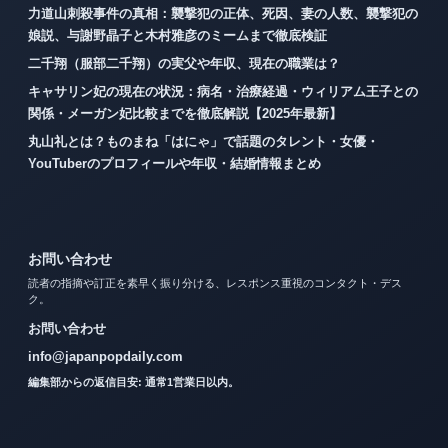
力道山刺殺事件の真相：襲撃犯の正体、死因、妻の人数、襲撃犯の
娘説、与謝野晶子と木村雅彦のミームまで徹底検証
二千翔（服部二千翔）の実父や年収、現在の職業は？
キャサリン妃の現在の状況：病名・治療経過・ウィリアム王子との
関係・メーガン妃比較までを徹底解説【2025年最新】
丸山礼とは？ものまね「はにゃ」で話題のタレント・女優・
YouTuberのプロフィールや年収・結婚情報まとめ
お問い合わせ
読者の指摘や訂正を素早く振り分ける、レスポンス重視のコンタクト・デス
ク。
お問い合わせ
info@japanpopdaily.com
編集部からの返信目安: 通常1営業日以内。