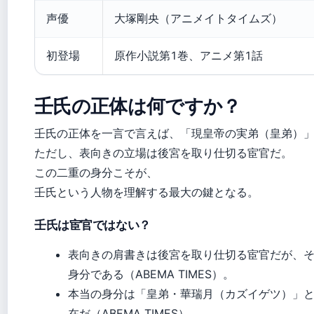
声優
大塚剛央（アニメイトタイムズ）
初登場
原作小説第1巻、アニメ第1話
壬氏の正体は何ですか？
壬氏の正体を一言で言えば、「現皇帝の実弟（皇弟）
ただし、表向きの立場は後宮を取り仕切る宦官だ。
この二重の身分こそが、
壬氏という人物を理解する最大の鍵となる。
壬氏は宦官ではない？
表向きの肩書きは後宮を取り仕切る宦官だが、
身分である（ABEMA TIMES）。
本当の身分は「皇弟・華瑞月（カズイゲツ）」
在だ（ABEMA TIMES）。