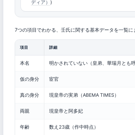
ディア）
)
7つの項目でわかる、壬氏に関する基本データを一覧に
項目
詳細
本名
明かされていない（皇弟、華瑞月とも
仮の身分
宦官
真の身分
現皇帝の実弟（ABEMA TIMES）
両親
現皇帝と阿多妃
年齢
数え23歳（作中時点）