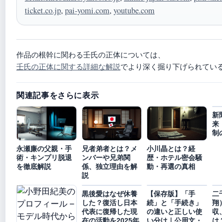
ticket.co.jp
,
pai-yomi.com
,
youtube.com
作品の根幹に関わる壬氏の正体については、
壬氏の正体に関する詳細な解説
でより深く掘り下げられてい
関連記事をさらに表示
新
来
制
永瀬廉の父親・手
兄者弟者とは？メ
小川晶とは？経
術・キンプリ脱退
ンバーや兄弟関
歴・ホテル密会騒
を徹底解説
係、独立理由を解
動・再選の真相
説
黒後愛はなぜ休養
【保存版】「手
二
した？復活し日本
続」と「手続き」
翔
代表に復帰した現
の違いと正しい使
収
在の活動を2025年
い分け｜公用文・
は