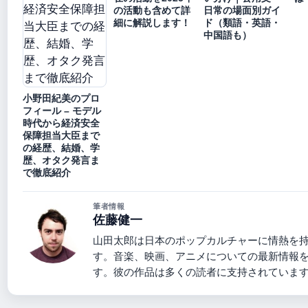
の活動も含めて詳
日常の場面別ガイ
細に解説します！
ド（類語・英語・
中国語も）
小野田紀美のプロ
フィール – モデル
時代から経済安全
保障担当大臣まで
の経歴、結婚、学
歴、オタク発言ま
で徹底紹介
筆者情報
佐藤健一
山田太郎は日本のポップカルチャーに情熱を
す。音楽、映画、アニメについての最新情報
す。彼の作品は多くの読者に支持されていま