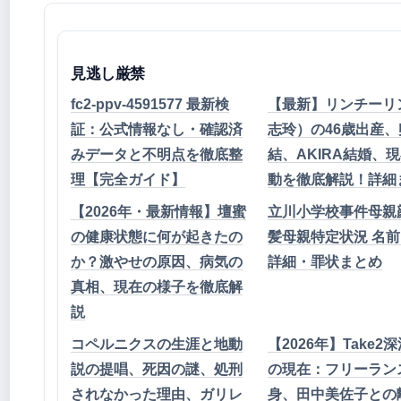
見逃し厳禁
fc2-ppv-4591577 最新検
【最新】リンチーリ
証：公式情報なし・確認済
志玲）の46歳出産
みデータと不明点を徹底整
結、AKIRA結婚、
理【完全ガイド】
動を徹底解説！詳細
【2026年・最新情報】壇蜜
立川小学校事件母親顔
の健康状態に何が起きたの
髪母親特定状況 名
か？激やせの原因、病気の
詳細・罪状まとめ
真相、現在の様子を徹底解
説
コペルニクスの生涯と地動
【2026年】Take2
説の提唱、死因の謎、処刑
の現在：フリーラン
されなかった理由、ガリレ
身、田中美佐子との