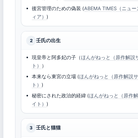
後宮管理のための偽装 (
ABEMA TIMES（ニュ
ィア）
)
壬氏の出生
2
現皇帝と阿多妃の子（
ほんがねっと（原作解説
ト）
）
本来なら東宮の立場 (
ほんがねっと（原作解説
ト）
)
秘密にされた政治的経緯 (
ほんがねっと（原作
イト）
)
壬氏と猫猫
3