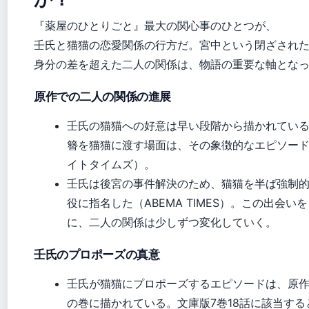
『薬屋のひとりごと』最大の関心事のひとつが、
壬氏と猫猫の恋愛関係の行方だ。宮中という閉ざされ
身分の差を超えた二人の関係は、物語の重要な軸とな
原作での二人の関係の進展
壬氏の猫猫への好意は早い段階から描かれてい
簪を猫猫に渡す場面は、その象徴的なエピソー
イトタイムズ）。
壬氏は後宮の事件解決のため、猫猫を半ば強制
役に指名した（ABEMA TIMES）。この出会い
に、二人の関係は少しずつ変化していく。
壬氏のプロポーズの真意
壬氏が猫猫にプロポーズするエピソードは、原
の巻に描かれている。文庫版7巻18話に該当する