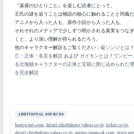
『薬屋のひとりごと』を楽しむ読者にとって、
壬氏の謎を追うことは物語の核心に触れることと同義
アニメから入った人も、原作小説から入った人も、
それぞれのメディアで少しずつ明かされる真実をつな
くと、より深い理解が得られるだろう。
他のキャラクター解説もご覧ください：
碇シンジとは
亡・正体・名言を解説
および
ガイモンとは？ワンピー
る元海賊キャラクターの正体と宝箱に閉じ込められた
を完全解説
ADDITIONAL SOURCES
honga-net.com
,
detail.chiebukuro.yahoo.co.jp
,
ticket.co.jp
,
detail.chiebukuro.yahoo.co.jp
,
anime-japan-ok.com
,
pixiv.net