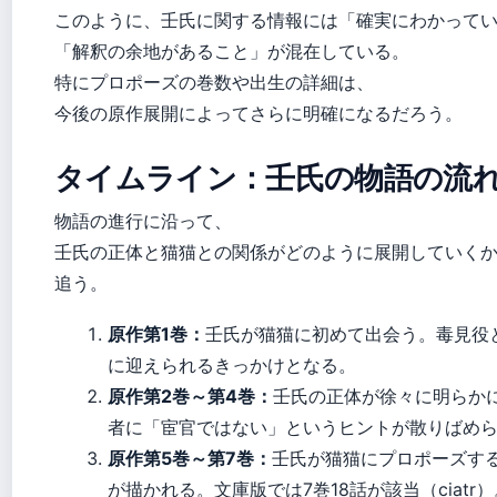
このように、壬氏に関する情報には「確実にわかって
「解釈の余地があること」が混在している。
特にプロポーズの巻数や出生の詳細は、
今後の原作展開によってさらに明確になるだろう。
タイムライン：壬氏の物語の流
物語の進行に沿って、
壬氏の正体と猫猫との関係がどのように展開していく
追う。
原作第1巻：
壬氏が猫猫に初めて出会う。毒見役
に迎えられるきっかけとなる。
原作第2巻～第4巻：
壬氏の正体が徐々に明らか
者に「宦官ではない」というヒントが散りばめ
原作第5巻～第7巻：
壬氏が猫猫にプロポーズす
が描かれる。文庫版では7巻18話が該当（ciatr）