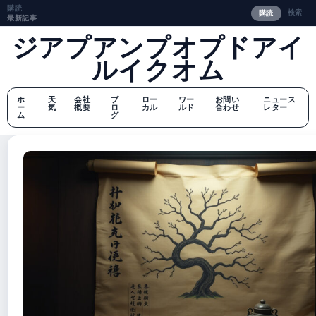
購読
検索
購読
最新記事
ジアプアンプオプドアイ
ルイクオム
ホ
天
会社
ブ
ロー
ワー
お問い
ニュース
ー
気
概要
ロ
カル
ルド
合わせ
レター
ム
グ