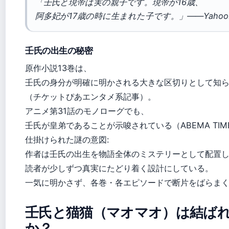
「壬氏と現帝は実の親子です。現帝が16歳、
阿多妃が17歳の時に生まれた子です。」——Yahoo
壬氏の出生の秘密
原作小説13巻は、
壬氏の身分が明確に明かされる大きな区切りとして知
（チケットぴあエンタメ系記事）。
アニメ第31話のモノローグでも、
壬氏が皇弟であることが示唆されている（ABEMA TIM
仕掛けられた謎の意図:
作者は壬氏の出生を物語全体のミステリーとして配置
読者が少しずつ真実にたどり着く設計にしている。
一気に明かさず、各巻・各エピソードで断片をばらま
壬氏と猫猫（マオマオ）は結ば
か？