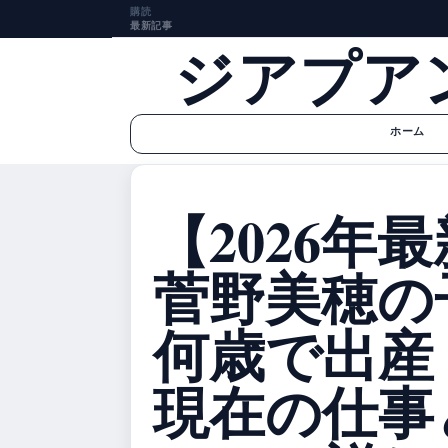
購読
最新記事
ジアプア
ホーム
【2026年
菅野美穂の
何歳で出産
現在の仕事