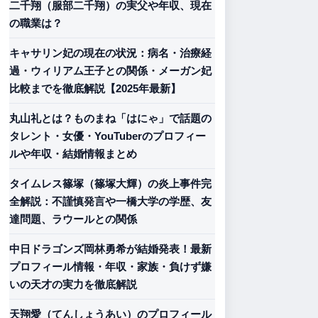
二千翔（服部二千翔）の実父や年収、現在
の職業は？
キャサリン妃の現在の状況：病名・治療経
過・ウィリアム王子との関係・メーガン妃
比較までを徹底解説【2025年最新】
丸山礼とは？ものまね「はにゃ」で話題の
タレント・女優・YouTuberのプロフィー
ルや年収・結婚情報まとめ
タイムレス篠塚（篠塚大輝）の炎上事件完
全解説：不謹慎発言や一橋大学の学歴、友
達問題、ラウールとの関係
中日ドラゴンズ岡林勇希が結婚発表！最新
プロフィール情報・年収・家族・負けず嫌
いの天才の実力を徹底解説
天翔愛（てんしょうあい）のプロフィール