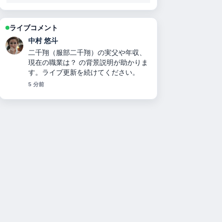
ライブコメント
山本 葵
キャサリン妃の現在の状況：病名・治
療経過・ウィリアム王子との関係・メ
ーガン妃比較までを徹底解説【2025年
最新】 の報道は丁寧で、流れを追いや
すいです。
7 分前