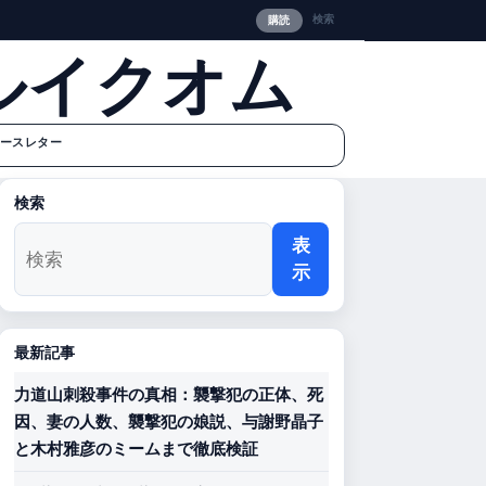
検索
購読
ルイクオム
ースレター
検索
表
示
最新記事
力道山刺殺事件の真相：襲撃犯の正体、死
因、妻の人数、襲撃犯の娘説、与謝野晶子
と木村雅彦のミームまで徹底検証