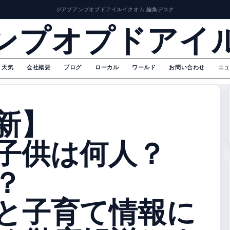
ジアプアンプオプドアイルイクオム 編集デスク
ンプオプドアイ
天気
会社概要
ブログ
ローカル
ワールド
お問い合わせ
ニュ
最新】
子供は何人？
？
と子育て情報に