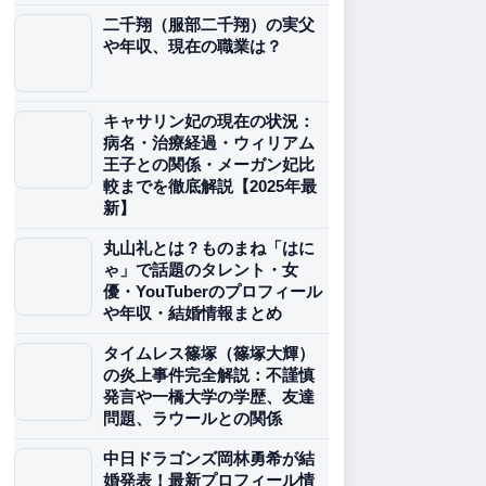
二千翔（服部二千翔）の実父
や年収、現在の職業は？
キャサリン妃の現在の状況：
病名・治療経過・ウィリアム
王子との関係・メーガン妃比
較までを徹底解説【2025年最
新】
丸山礼とは？ものまね「はに
ゃ」で話題のタレント・女
優・YouTuberのプロフィール
や年収・結婚情報まとめ
タイムレス篠塚（篠塚大輝）
の炎上事件完全解説：不謹慎
発言や一橋大学の学歴、友達
問題、ラウールとの関係
中日ドラゴンズ岡林勇希が結
婚発表！最新プロフィール情