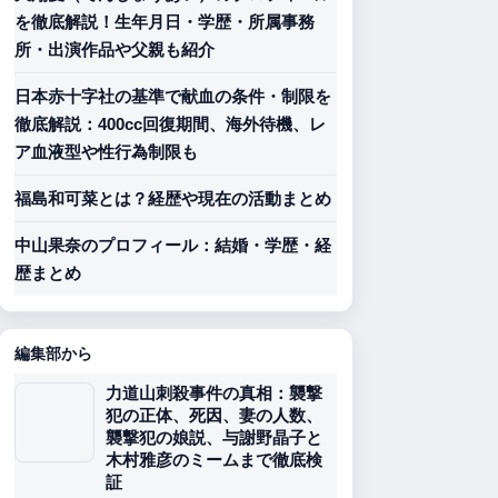
を徹底解説！生年月日・学歴・所属事務
所・出演作品や父親も紹介
日本赤十字社の基準で献血の条件・制限を
徹底解説：400cc回復期間、海外待機、レ
ア血液型や性行為制限も
福島和可菜とは？経歴や現在の活動まとめ
中山果奈のプロフィール：結婚・学歴・経
歴まとめ
編集部から
力道山刺殺事件の真相：襲撃
犯の正体、死因、妻の人数、
襲撃犯の娘説、与謝野晶子と
木村雅彦のミームまで徹底検
証