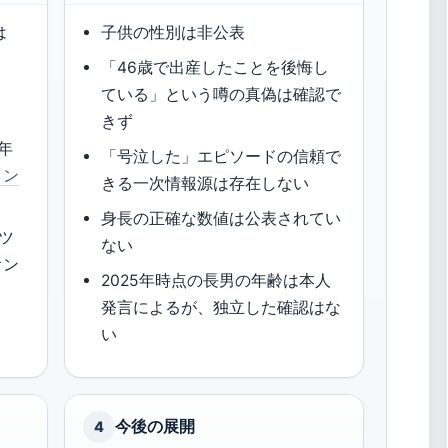
は
子供の性別は非公表
「46歳で出産したことを後悔し
ている」という噂の真偽は確認で
きず
年
「号泣した」エピソードの信頼で
イン
きる一次情報源は存在しない
身長の正確な数値は公表されてい
「ツ
ない
オン
2025年時点の長男の年齢は本人
N
発言によるが、独立した確認はな
い
今後の展開
4