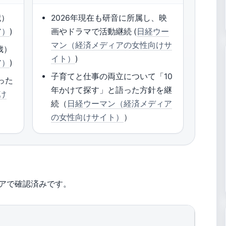
歳）
2026年現在も研音に所属し、映
ア）
)
画やドラマで活動継続 (
日経ウー
マン（経済メディアの女性向けサ
歳）
イト）
)
ア）
)
子育てと仕事の両立について「10
った
年かけて探す」と語った方針を継
け
続（
日経ウーマン（経済メディア
の女性向けサイト）
）
アで確認済みです。