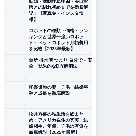
結婚・活動休止理由・谷口彰
悟との馴れ初めまでを徹底解
説！【写真集・インスタ情
報】
ロボットの種類・価格・ラン
キングと世界一強いロボッ
ト・ペットロボット月額費用
を比較【2025年最新】
台所 排水溝 つまり 自分で – 安
全・効果的なDIY解消法
柳楽優弥の妻・子供・結婚年
齢と成長を徹底解説
松井秀喜の私生活を総まと
め：アメリカ在住の真実、結
婚相手、年俸、子供の有無を
徹底解説【2025年最新】