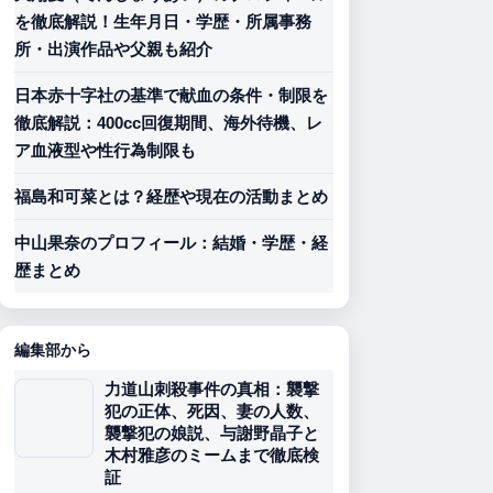
を徹底解説！生年月日・学歴・所属事務
所・出演作品や父親も紹介
日本赤十字社の基準で献血の条件・制限を
徹底解説：400cc回復期間、海外待機、レ
ア血液型や性行為制限も
福島和可菜とは？経歴や現在の活動まとめ
中山果奈のプロフィール：結婚・学歴・経
歴まとめ
編集部から
力道山刺殺事件の真相：襲撃
犯の正体、死因、妻の人数、
襲撃犯の娘説、与謝野晶子と
木村雅彦のミームまで徹底検
証