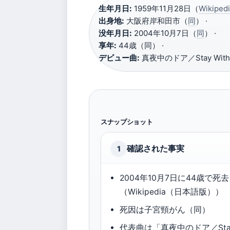
生年月日:
1959年11月28日（
Wikip
出身地:
大阪府岸和田市（
同
） ·
没年月日:
2004年10月7日（
同
） ·
享年:
44歳（同） ·
デビュー曲:
真夜中のドア／Stay With
スナップショット
確認された事実
1
2004年10月7日に44歳で死去
（Wikipedia（日本語版））
死因は子宮頸がん（同）
代表曲は「真夜中のドア／Sta