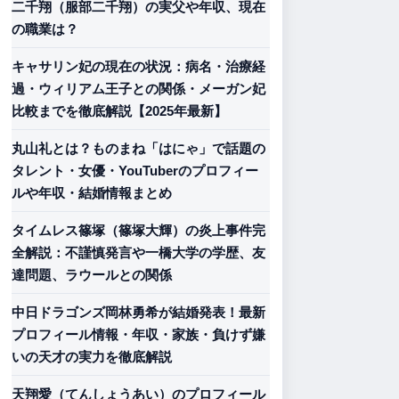
二千翔（服部二千翔）の実父や年収、現在
の職業は？
キャサリン妃の現在の状況：病名・治療経
過・ウィリアム王子との関係・メーガン妃
比較までを徹底解説【2025年最新】
丸山礼とは？ものまね「はにゃ」で話題の
タレント・女優・YouTuberのプロフィー
ルや年収・結婚情報まとめ
タイムレス篠塚（篠塚大輝）の炎上事件完
全解説：不謹慎発言や一橋大学の学歴、友
達問題、ラウールとの関係
中日ドラゴンズ岡林勇希が結婚発表！最新
プロフィール情報・年収・家族・負けず嫌
いの天才の実力を徹底解説
天翔愛（てんしょうあい）のプロフィール