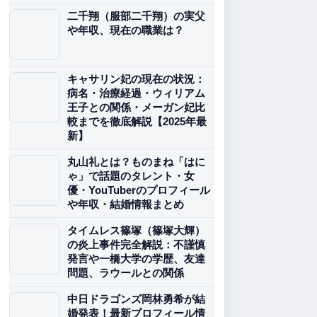
二千翔（服部二千翔）の実父
や年収、現在の職業は？
キャサリン妃の現在の状況：
病名・治療経過・ウィリアム
王子との関係・メーガン妃比
較までを徹底解説【2025年最
新】
丸山礼とは？ものまね「はに
ゃ」で話題のタレント・女
優・YouTuberのプロフィール
や年収・結婚情報まとめ
タイムレス篠塚（篠塚大輝）
の炎上事件完全解説：不謹慎
発言や一橋大学の学歴、友達
問題、ラウールとの関係
中日ドラゴンズ岡林勇希が結
婚発表！最新プロフィール情