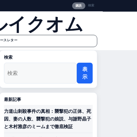
検索
購読
ルイクオム
ースレター
検索
表
示
最新記事
力道山刺殺事件の真相：襲撃犯の正体、死
因、妻の人数、襲撃犯の娘説、与謝野晶子
と木村雅彦のミームまで徹底検証