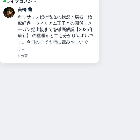
ライブコメント
佐藤 遥
力道山刺殺事件の真相：襲撃犯の正
体、死因、妻の人数、襲撃犯の娘説、
与謝野晶子と木村雅彦のミームまで徹
底検証 を追っていますが、この解説は
落ち着いていて信頼できます。
6 分前