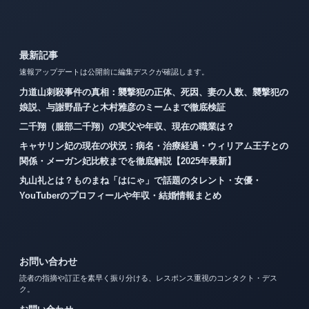
最新記事
速報アップデートは公開前に編集デスクが確認します。
力道山刺殺事件の真相：襲撃犯の正体、死因、妻の人数、襲撃犯の
娘説、与謝野晶子と木村雅彦のミームまで徹底検証
二千翔（服部二千翔）の実父や年収、現在の職業は？
キャサリン妃の現在の状況：病名・治療経過・ウィリアム王子との
関係・メーガン妃比較までを徹底解説【2025年最新】
丸山礼とは？ものまね「はにゃ」で話題のタレント・女優・
YouTuberのプロフィールや年収・結婚情報まとめ
お問い合わせ
読者の指摘や訂正を素早く振り分ける、レスポンス重視のコンタクト・デス
ク。