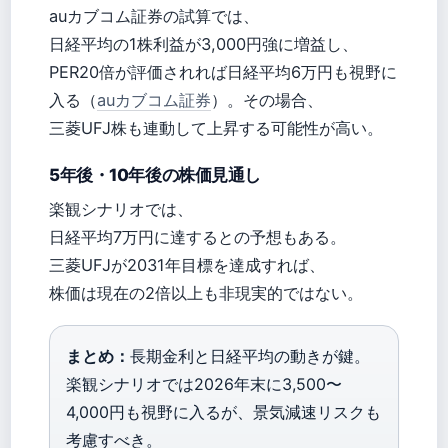
auカブコム証券の試算では、
日経平均の1株利益が3,000円強に増益し、
PER20倍が評価されれば日経平均6万円も視野に
入る（
auカブコム証券
）。その場合、
三菱UFJ株も連動して上昇する可能性が高い。
5年後・10年後の株価見通し
楽観シナリオでは、
日経平均7万円に達するとの予想もある。
三菱UFJが2031年目標を達成すれば、
株価は現在の2倍以上も非現実的ではない。
まとめ：
長期金利と日経平均の動きが鍵。
楽観シナリオでは2026年末に3,500〜
4,000円も視野に入るが、景気減速リスクも
考慮すべき。