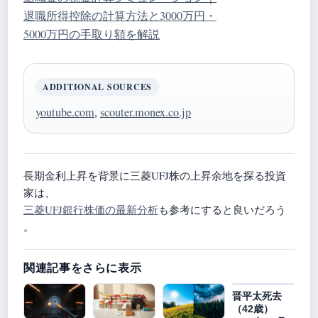
退職所得控除の計算方法と3000万円・
5000万円の手取り額を解説
ADDITIONAL SOURCES
youtube.com
,
scouter.monex.co.jp
長期金利上昇を背景に三菱UFJ株の上昇余地を探る投資
家は、
三菱UFJ銀行株価の最新分析
も参考にすると良いだろう
。
関連記事をさらに表示
晋平太死去
（42歳）