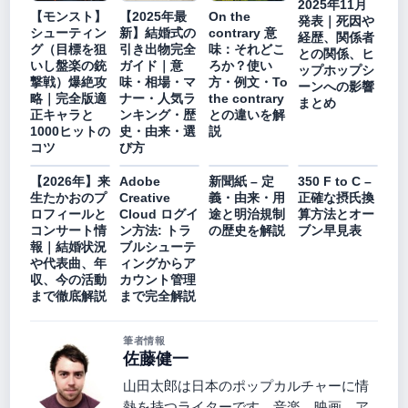
2025年11月
【モンスト】
【2025年最
On the
発表｜死因や
シューティン
新】結婚式の
contrary 意
経歴、関係者
グ（目標を狙
引き出物完全
味：それどこ
との関係、ヒ
いし盤楽の銃
ガイド｜意
ろか？使い
ップホップシ
撃戦）爆絶攻
味・相場・マ
方・例文・To
ーンへの影響
略｜完全版適
ナー・人気ラ
the contrary
まとめ
正キャラと
ンキング・歴
との違いを解
1000ヒットの
史・由来・選
説
コツ
び方
【2026年】来
Adobe
新聞紙 – 定
350 F to C –
生たかおのプ
Creative
義・由来・用
正確な摂氏換
ロフィールと
Cloud ログイ
途と明治規制
算方法とオー
コンサート情
ン方法: トラ
の歴史を解説
ブン早見表
報｜結婚状況
ブルシューテ
や代表曲、年
ィングからア
収、今の活動
カウント管理
まで徹底解説
まで完全解説
筆者情報
佐藤健一
山田太郎は日本のポップカルチャーに情
熱を持つライターです。音楽、映画、ア