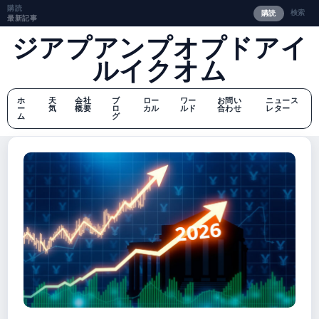
購読
検索
購読
最新記事
ジアプアンプオプドアイ
ルイクオム
ホ
天
会社
ブ
ロー
ワー
お問い
ニュース
ー
気
概要
ロ
カル
ルド
合わせ
レター
ム
グ