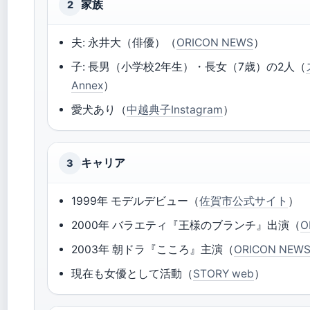
家族
2
夫: 永井大（俳優）（
ORICON NEWS
）
子: 長男（小学校2年生）・長女（7歳）の2人（
Annex
）
愛犬あり（
中越典子Instagram
）
キャリア
3
1999年 モデルデビュー（
佐賀市公式サイト
）
2000年 バラエティ『王様のブランチ』出演（
O
2003年 朝ドラ『こころ』主演（
ORICON NEW
現在も女優として活動（
STORY web
）