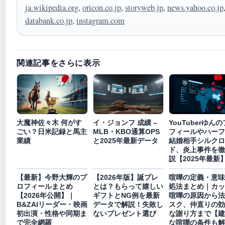
ja.wikipedia.org
,
oricon.co.jp
,
storyweb.jp
,
news.yahoo.co.jp
databank.co.jp
,
instagram.com
関連記事をさらに表示
大魔神佐々木 何がす
イ・ジョンフ 成績 –
YouTuberゆん
ごい？日米記録と馬主
MLB・KBO通算OPS
フィールやハーフ
業績
と2025年最新データ
結婚相手シルクロ
ド、炎上事件を徹
説【2025年最新
【最新】今野大輝のプ
【2026年版】誕プレ
喧嘩の定義・意味
ロフィールまとめ
とは？もらって嬉しい
処法まとめ｜カッ
【2026年公開】｜
ギフトとNG例を最新
喧嘩の原因から法
B&ZAIリーダー・映画
データで解説！失敗し
スク、仲直りの効
初出演・性格や同期ま
ないプレゼント選び
な謝り方まで【建
で完全網羅
な喧嘩の条件も解