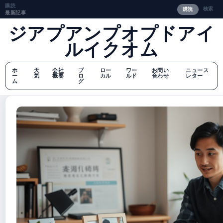
購読
検索
購読
最新記事
ジアプアンプオプドアイ
ルイクオム
ホ
天
会社
ブ
ロー
ワー
お問い
ニュース
ー
気
概要
ロ
カル
ルド
合わせ
レター
ム
グ