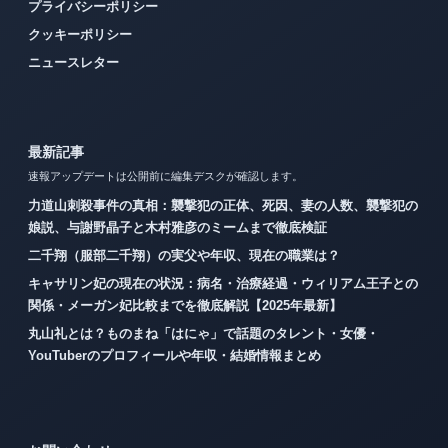
プライバシーポリシー
クッキーポリシー
ニュースレター
最新記事
速報アップデートは公開前に編集デスクが確認します。
力道山刺殺事件の真相：襲撃犯の正体、死因、妻の人数、襲撃犯の
娘説、与謝野晶子と木村雅彦のミームまで徹底検証
二千翔（服部二千翔）の実父や年収、現在の職業は？
キャサリン妃の現在の状況：病名・治療経過・ウィリアム王子との
関係・メーガン妃比較までを徹底解説【2025年最新】
丸山礼とは？ものまね「はにゃ」で話題のタレント・女優・
YouTuberのプロフィールや年収・結婚情報まとめ