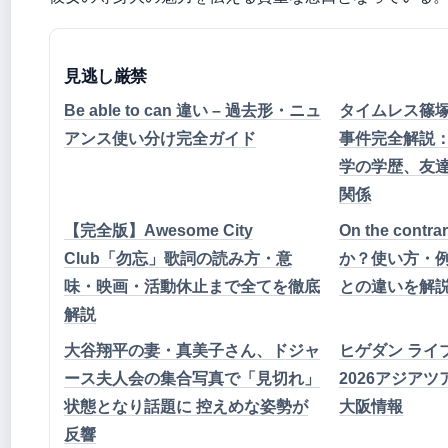
見逃し厳禁
Be able to can 違い – 過去形・ニュ
タイムレス篠
アンス使い分け完全ガイド
事件完全解説
学の学歴、友
関係
【完全版】Awesome City
On the con
Club「勿忘」歌詞の読み方・意
か？使い方・例文・T
味・映画・活動休止まで全てを徹底
との違いを解
解説
大谷翔平の妻・真美子さん、ドジャ
ヒゲダン ライ
ース夫人会の集合写真で「見切れ」
2026アジア
状態となり話題に 控えめな姿勢が
大阪情報
反響