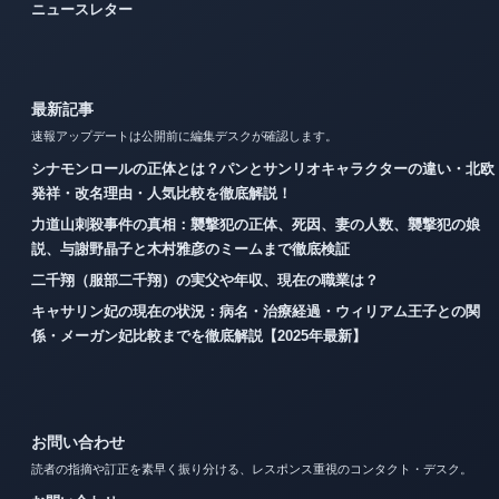
ニュースレター
最新記事
速報アップデートは公開前に編集デスクが確認します。
シナモンロールの正体とは？パンとサンリオキャラクターの違い・北欧
発祥・改名理由・人気比較を徹底解説！
力道山刺殺事件の真相：襲撃犯の正体、死因、妻の人数、襲撃犯の娘
説、与謝野晶子と木村雅彦のミームまで徹底検証
二千翔（服部二千翔）の実父や年収、現在の職業は？
キャサリン妃の現在の状況：病名・治療経過・ウィリアム王子との関
係・メーガン妃比較までを徹底解説【2025年最新】
お問い合わせ
読者の指摘や訂正を素早く振り分ける、レスポンス重視のコンタクト・デスク。