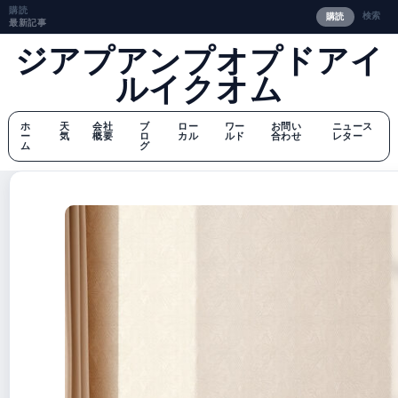
購読
検索
購読
最新記事
ジアプアンプオプドアイ
ルイクオム
ホ
天
会社
ブ
ロー
ワー
お問い
ニュース
ー
気
概要
ロ
カル
ルド
合わせ
レター
ム
グ