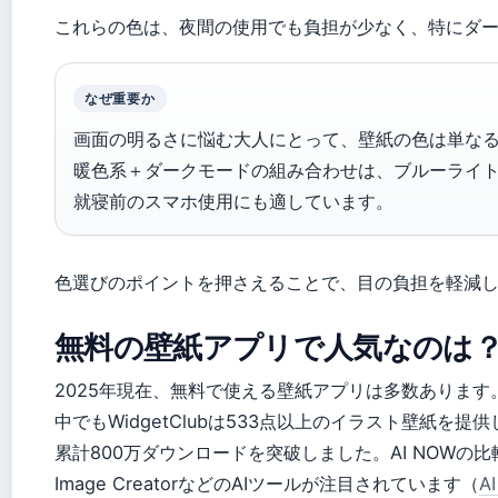
これらの色は、夜間の使用でも負担が少なく、特にダ
なぜ重要か
画面の明るさに悩む大人にとって、壁紙の色は単な
暖色系＋ダークモードの組み合わせは、ブルーライ
就寝前のスマホ使用にも適しています。
色選びのポイントを押さえることで、目の負担を軽減
無料の壁紙アプリで人気なのは
2025年現在、無料で使える壁紙アプリは多数あります
中でもWidgetClubは533点以上のイラスト壁紙を提供
累計800万ダウンロードを突破しました。AI NOWの比較
Image CreatorなどのAIツールが注目されています（
A