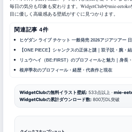
毎日の気分も印象も変わります。WidgetClubやmie-ee
目に優しく高級感ある壁紙がすぐに見つかります。
関連記事 4件
ヒゲダン ライブ チケット 一般発売 2026アジアツアー
【ONE PIECE】シャンクスの正体と謎｜双子説・腕
リュウヘイ（BE:FIRST）のプロフィールと魅力｜身長
根岸季衣のプロフィール・経歴・代表作と現在
WidgetClubの無料イラスト壁紙:
533点以上 ·
mie-e
WidgetClubの累計ダウンロード数:
800万DL突破
クイックスナップショット