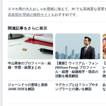
スマホ用の大人おしゃれ壁紙に加えて、PCでも高画質な背景
高画質PC壁紙の無料サイト
もおすすめです。
関連記事をさらに表示
中山果奈のプロフィール：結
【最新】ウィリアム・フォン
【
婚・学歴・経歴まとめ
(William Feng) プロフィー
レ
ル・経歴・結婚相手・現在の
タ
活動を徹底解説
焼
ジェーンドゥの意味と楽曲
マグカップとは？コップやタ
あ
JANE DOEを解説
ンブラーとの違いを解説
な