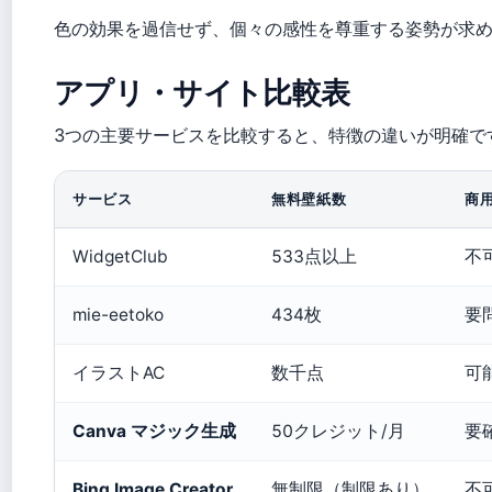
色の効果を過信せず、個々の感性を尊重する姿勢が求
アプリ・サイト比較表
3つの主要サービスを比較すると、特徴の違いが明確で
サービス
無料壁紙数
商
WidgetClub
533点以上
不
mie-eetoko
434枚
要
イラストAC
数千点
可
Canva マジック生成
50クレジット/月
要
Bing Image Creator
無制限（制限あり）
不