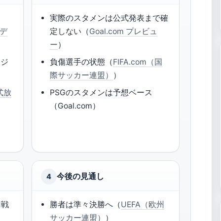
実際のスタメンは公式発表まで確
メデ
定しない（
Goal.com プレビュ
ー
）
ッジ
負傷選手の状態（
FIFA.com（国
際サッカー連盟）
）
式放
PSGのスタメンは予想ベース
（Goal.com）
今後の見通し
4
1戦
勝者は準々決勝へ（
UEFA（欧州
サッカー連盟）
）