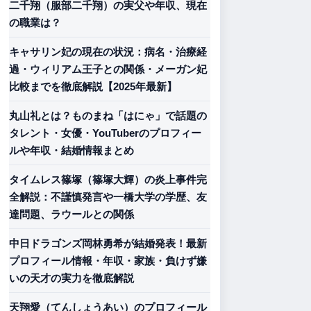
二千翔（服部二千翔）の実父や年収、現在
の職業は？
キャサリン妃の現在の状況：病名・治療経
過・ウィリアム王子との関係・メーガン妃
比較までを徹底解説【2025年最新】
丸山礼とは？ものまね「はにゃ」で話題の
タレント・女優・YouTuberのプロフィー
ルや年収・結婚情報まとめ
タイムレス篠塚（篠塚大輝）の炎上事件完
全解説：不謹慎発言や一橋大学の学歴、友
達問題、ラウールとの関係
中日ドラゴンズ岡林勇希が結婚発表！最新
プロフィール情報・年収・家族・負けず嫌
いの天才の実力を徹底解説
天翔愛（てんしょうあい）のプロフィール