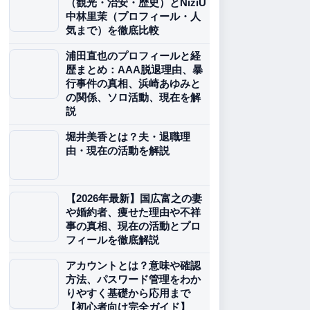
（観光・治安・歴史）とNiziU
中林里茉（プロフィール・人
気まで）を徹底比較
浦田直也のプロフィールと経
歴まとめ：AAA脱退理由、暴
行事件の真相、浜崎あゆみと
の関係、ソロ活動、現在を解
説
堀井美香とは？夫・退職理
由・現在の活動を解説
【2026年最新】国広富之の妻
や婚約者、痩せた理由や不祥
事の真相、現在の活動とプロ
フィールを徹底解説
アカウントとは？意味や確認
方法、パスワード管理をわか
りやすく基礎から応用まで
【初心者向け完全ガイド】