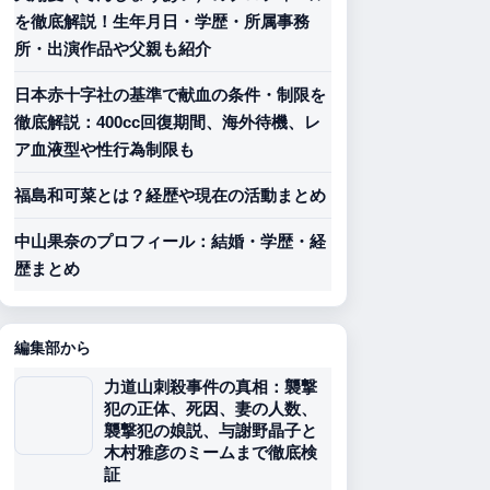
を徹底解説！生年月日・学歴・所属事務
所・出演作品や父親も紹介
日本赤十字社の基準で献血の条件・制限を
徹底解説：400cc回復期間、海外待機、レ
ア血液型や性行為制限も
福島和可菜とは？経歴や現在の活動まとめ
中山果奈のプロフィール：結婚・学歴・経
歴まとめ
編集部から
力道山刺殺事件の真相：襲撃
犯の正体、死因、妻の人数、
襲撃犯の娘説、与謝野晶子と
木村雅彦のミームまで徹底検
証