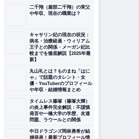
二千翔（服部二千翔）の実父
や年収、現在の職業は？
キャサリン妃の現在の状況：
病名・治療経過・ウィリアム
王子との関係・メーガン妃比
較までを徹底解説【2025年最
新】
丸山礼とは？ものまね「はに
ゃ」で話題のタレント・女
優・YouTuberのプロフィール
や年収・結婚情報まとめ
タイムレス篠塚（篠塚大輝）
の炎上事件完全解説：不謹慎
発言や一橋大学の学歴、友達
問題、ラウールとの関係
中日ドラゴンズ岡林勇希が結
婚発表！最新プロフィール情