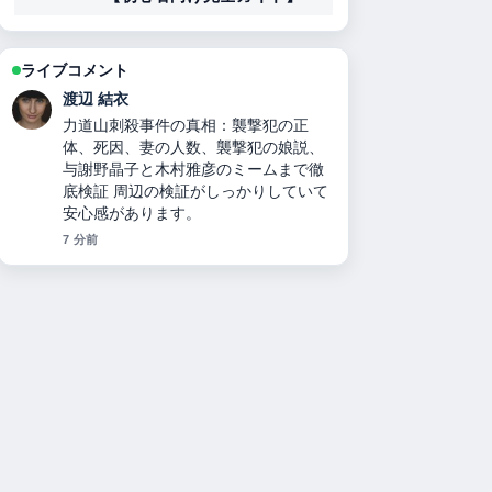
ライブコメント
小林 大智
二千翔（服部二千翔）の実父や年収、
現在の職業は？ の整理がとても分かり
やすいです。今日の中でも特に読みや
すいです。
9 分前