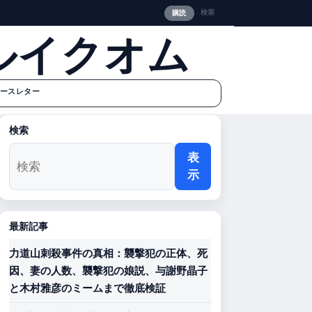
検索
購読
ルイクオム
ースレター
検索
表
示
最新記事
力道山刺殺事件の真相：襲撃犯の正体、死
因、妻の人数、襲撃犯の娘説、与謝野晶子
と木村雅彦のミームまで徹底検証