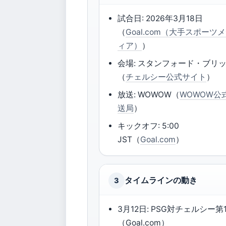
試合日: 2026年3月18日
（
Goal.com（大手スポーツ
ィア）
）
会場: スタンフォード・ブリ
（
チェルシー公式サイト
）
放送: WOWOW（
WOWOW公
送局
）
キックオフ: 5:00
JST（
Goal.com
）
タイムラインの動き
3
3月12日: PSG対チェルシー第
（Goal.com）