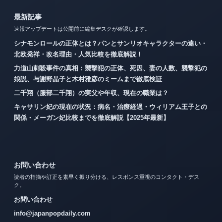
最新記事
速報アップデートは公開前に編集デスクが確認します。
シナモンロールの正体とは？パンとサンリオキャラクターの違い・
北欧発祥・改名理由・人気比較を徹底解説！
力道山刺殺事件の真相：襲撃犯の正体、死因、妻の人数、襲撃犯の
娘説、与謝野晶子と木村雅彦のミームまで徹底検証
二千翔（服部二千翔）の実父や年収、現在の職業は？
キャサリン妃の現在の状況：病名・治療経過・ウィリアム王子との
関係・メーガン妃比較までを徹底解説【2025年最新】
お問い合わせ
読者の指摘や訂正を素早く振り分ける、レスポンス重視のコンタクト・デス
ク。
お問い合わせ
info@japanpopdaily.com