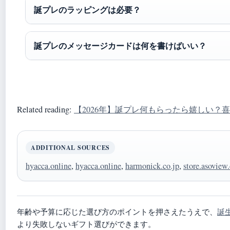
誕プレのラッピングは必要？
誕プレのメッセージカードは何を書けばいい？
Related reading:
【2026年】誕プレ何もらったら嬉しい？喜
ADDITIONAL SOURCES
hyacca.online
,
hyacca.online
,
harmonick.co.jp
,
store.asoview
年齢や予算に応じた選び方のポイントを押さえたうえで、
誕
より失敗しないギフト選びができます。