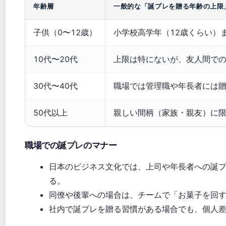
年齢層
一般的な「誕プレを贈る年齢の上限
子供（0〜12歳）
小学校高学年（12歳くらい）
10代〜20代
上限は特にないが、友人間で
30代〜40代
職場では管理職や年長者には
50代以上
親しい間柄（家族・親友）に
職場での誕プレのマナー
日本のビジネス文化では、上司や年長者への誕
る。
同僚や後輩への場合は、チームで「お菓子を回
社内で誕プレを贈る習慣がある場合でも、個人