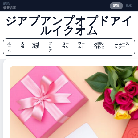
購読
検索
購読
最新記事
ジアプアンプオプドアイ
ルイクオム
ホ
天
会社
ブ
ロー
ワー
お問い
ニュース
ー
気
概要
ロ
カル
ルド
合わせ
レター
ム
グ