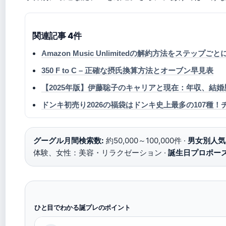
関連記事 4件
Amazon Music Unlimitedの解約方法をステップ
350 F to C – 正確な摂氏換算方法とオーブン早見表
【2025年版】伊藤聡子のキャリアと現在：年収、結
ドンキ初売り2026の福袋はドンキ史上最多の107種！チ
グーグル月間検索数:
約50,000～100,000件 ·
男女別人気
体験、女性：美容・リラクゼーション ·
誕生日プロポーズ
ひと目でわかる誕プレのポイント