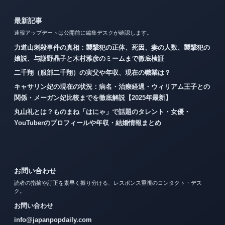
最新記事
速報アップデートは公開前に編集デスクが確認します。
力道山刺殺事件の真相：襲撃犯の正体、死因、妻の人数、襲撃犯の
娘説、与謝野晶子と木村雅彦のミームまで徹底検証
二千翔（服部二千翔）の実父や年収、現在の職業は？
キャサリン妃の現在の状況：病名・治療経過・ウィリアム王子との
関係・メーガン妃比較までを徹底解説【2025年最新】
丸山礼とは？ものまね「はにゃ」で話題のタレント・女優・
YouTuberのプロフィールや年収・結婚情報まとめ
お問い合わせ
読者の指摘や訂正を素早く振り分ける、レスポンス重視のコンタクト・デス
ク。
お問い合わせ
info@japanpopdaily.com