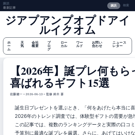
購読
検索
購読
最新記事
ジアプアンプオプドアイ
ルイクオム
ホ
天
会社
ブ
ロー
ワー
お問い
ニュース
ー
気
概要
ロ
カル
ルド
合わせ
レター
ム
グ
【2026年】誕プレ何も
喜ばれるギフト15選
佐藤健一 • 2026-06-13 • 監修 鈴木 蒼
誕生日プレゼントを選ぶとき、「何をあげたら本当に
2026年のトレンド調査では、体験型ギフトの需要が
この記事では、複数のランキングデータと実際の口コ
予算別に最適な誕プレを厳選。さらに、あげてはいけ