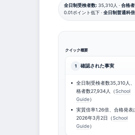
全日制受検者数:
35,310人 ·
合格者
0.01ポイント低下 ·
全日制普通科倍
クイック概要
確認された事実
1
全日制受検者数35,310人
格者数27,934人（
School
Guide
）
実質倍率1.26倍、合格発表
2026年3月2日（
School
Guide
）