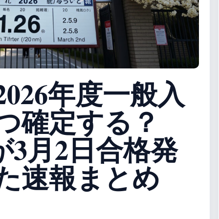
026年度一般入
つ確定する？
倍が3月2日合格発
た速報まとめ