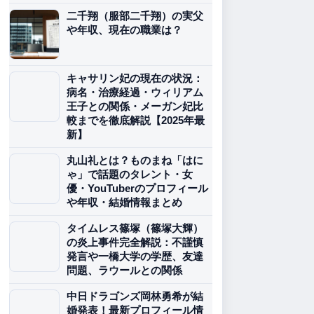
二千翔（服部二千翔）の実父
や年収、現在の職業は？
キャサリン妃の現在の状況：
病名・治療経過・ウィリアム
王子との関係・メーガン妃比
較までを徹底解説【2025年最
新】
丸山礼とは？ものまね「はに
ゃ」で話題のタレント・女
優・YouTuberのプロフィール
や年収・結婚情報まとめ
タイムレス篠塚（篠塚大輝）
の炎上事件完全解説：不謹慎
発言や一橋大学の学歴、友達
問題、ラウールとの関係
中日ドラゴンズ岡林勇希が結
婚発表！最新プロフィール情