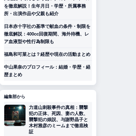
を徹底解説！生年月日・学歴・所属事務
所・出演作品や父親も紹介
日本赤十字社の基準で献血の条件・制限を
徹底解説：400cc回復期間、海外待機、レ
ア血液型や性行為制限も
福島和可菜とは？経歴や現在の活動まとめ
中山果奈のプロフィール：結婚・学歴・経
歴まとめ
編集部から
力道山刺殺事件の真相：襲撃
犯の正体、死因、妻の人数、
襲撃犯の娘説、与謝野晶子と
木村雅彦のミームまで徹底検
証