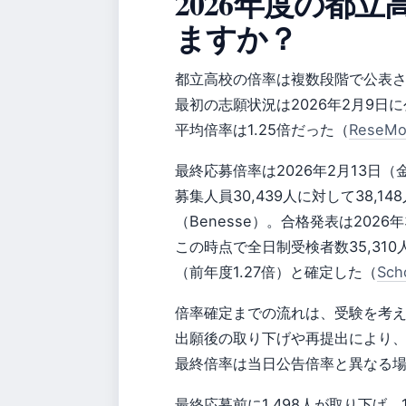
2026年度の都
ますか？
都立高校の倍率は複数段階で公表
最初の志願状況は2026年2月9日に
平均倍率は1.25倍だった（
ReseM
最終応募倍率は2026年2月13日
募集人員30,439人に対して38,1
（Benesse）。合格発表は202
この時点で全日制受検者数35,310人
（前年度1.27倍）と確定した（
Sch
倍率確定までの流れは、受験を考
出願後の取り下げや再提出により
最終倍率は当日公告倍率と異なる場合が
最終応募前に1,498人が取り下げ、