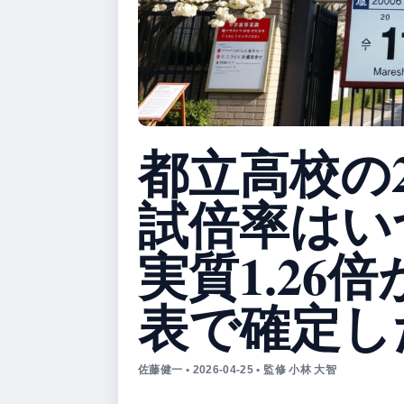
都立高校の2
試倍率はい
実質1.26
表で確定し
佐藤健一 • 2026-04-25 • 監修 小林 大智