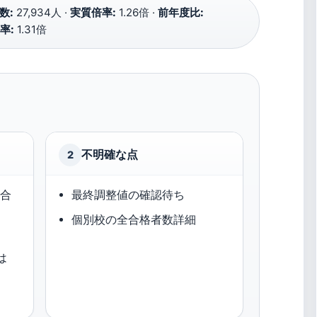
数:
27,934人 ·
実質倍率:
1.26倍 ·
前年度比:
率:
1.31倍
不明確な点
2
、合
最終調整値の確認待ち
個別校の全合格者数詳細
は