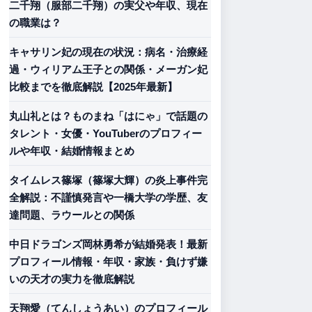
二千翔（服部二千翔）の実父や年収、現在
の職業は？
キャサリン妃の現在の状況：病名・治療経
過・ウィリアム王子との関係・メーガン妃
比較までを徹底解説【2025年最新】
丸山礼とは？ものまね「はにゃ」で話題の
タレント・女優・YouTuberのプロフィー
ルや年収・結婚情報まとめ
タイムレス篠塚（篠塚大輝）の炎上事件完
全解説：不謹慎発言や一橋大学の学歴、友
達問題、ラウールとの関係
中日ドラゴンズ岡林勇希が結婚発表！最新
プロフィール情報・年収・家族・負けず嫌
いの天才の実力を徹底解説
天翔愛（てんしょうあい）のプロフィール