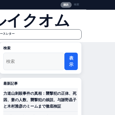
検索
購読
ルイクオム
ースレター
検索
表
示
最新記事
力道山刺殺事件の真相：襲撃犯の正体、死
因、妻の人数、襲撃犯の娘説、与謝野晶子
と木村雅彦のミームまで徹底検証