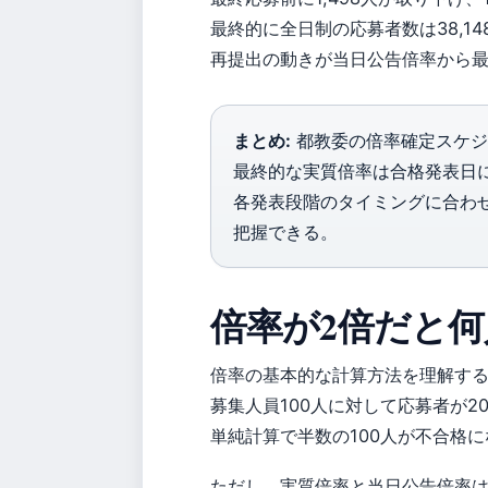
最終的に全日制の応募者数は38,1
再提出の動きが当日公告倍率から
まとめ:
都教委の倍率確定スケジ
最終的な実質倍率は合格発表日
各発表段階のタイミングに合わ
把握できる。
倍率が2倍だと
倍率の基本的な計算方法を理解する
募集人員100人に対して応募者が2
単純計算で半数の100人が不合格に
ただし、実質倍率と当日公告倍率