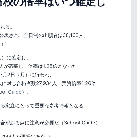
立高校の倍率はいつ確定し
される。
公表され、全日制の出願者は38,163人、
om
）。
（金）に確定し、
48人が応募し、倍率は1.25倍となった
6年3月2日（月）に行われ、
に対し合格者数27,934人、実質倍率1.26倍
ool Guide
）。
える家庭にとって重要な参考情報となる。
、
ある点に注意が必要だ（School Guide）。
1,483人が再提出を行い、