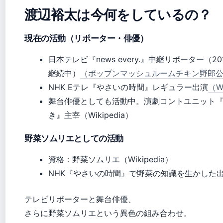
渡辺裕太は今何をしているの？
現在の活動（リポーター・俳優）
日本テレビ『news every.』中継リポーター（20
継続中）
（ポップンマッシュルームチキン野郎
NHK Eテレ『やさいの時間』レギュラー出演
（Wi
舞台俳優としても活動中。演劇コントユニット
き』主宰（Wikipedia）
野菜ソムリエとしての活動
資格：野菜ソムリエ（Wikipedia）
NHK『やさいの時間』で野菜の知識を生かした
テレビリポーターと舞台俳優、
さらに野菜ソムリエという異色の組み合わせ。