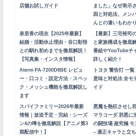
店舗お試しガイド
ました」なぜ表示
因と対処法、メン
んとの違いもわか
泉里香の現在【2025年最新】
【最新】三宅裕司
結婚・活動休止理由・谷口彰悟
と家族構成を徹底
との馴れ初めまでを徹底解説！
番組やYouTube
【写真集・インスタ情報】
詳しく紹介！
Aterm PA-7200D8BE レビュ
トヨタ 警告灯 一覧 
ー・口コミ・設定方法・スペッ
意味と対処法 全モ
ク・メッシュ機能を徹底解説し
イド
ます
スパイファミリー2026年最新
悪魔を熱狂させし
情報｜放送予定・完結・シーズ
マラコーダ 邪悪に
ン4の噂を徹底解説【アニメ第3
の闘技場 超究極 モ
期配信中！】
– 適正キャラと立