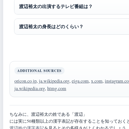
渡辺裕太の出演するテレビ番組は？
渡辺裕太の身長はどのくらい？
ADDITIONAL SOURCES
oricon.co.jp
,
ja.wikipedia.org
,
eiga.com
,
x.com
,
instagram.c
ja.wikipedia.org
,
htmg.com
ちなみに、渡辺裕太の姓である「渡辺」
には実に50種類以上の漢字表記が存在することを知っておく
渡辺姓の漢字表記
を見るとその多様さがよくわかるでしょう