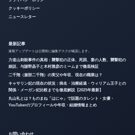
クッキーポリシー
ニュースレター
最新記事
速報アップデートは公開前に編集デスクが確認します。
力道山刺殺事件の真相：襲撃犯の正体、死因、妻の人数、襲撃犯の
娘説、与謝野晶子と木村雅彦のミームまで徹底検証
二千翔（服部二千翔）の実父や年収、現在の職業は？
キャサリン妃の現在の状況：病名・治療経過・ウィリアム王子との
関係・メーガン妃比較までを徹底解説【2025年最新】
丸山礼とは？ものまね「はにゃ」で話題のタレント・女優・
YouTuberのプロフィールや年収・結婚情報まとめ
お問い合わせ