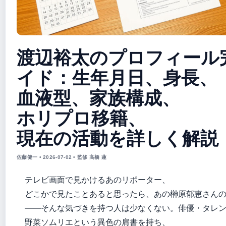
渡辺裕太のプロフィール
イド：生年月日、身長、
血液型、家族構成、
ホリプロ移籍、
現在の活動を詳しく解説
佐藤健一 • 2026-07-02 • 監修 高橋 蓮
テレビ画面で見かけるあのリポーター、
どこかで見たことあると思ったら、あの榊原郁恵さん
——そんな気づきを持つ人は少なくない。俳優・タレ
野菜ソムリエという異色の肩書を持ち、