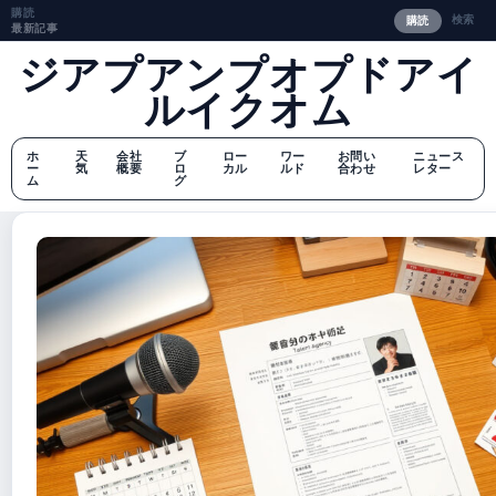
購読
検索
購読
最新記事
ジアプアンプオプドアイ
ルイクオム
ホ
天
会社
ブ
ロー
ワー
お問い
ニュース
ー
気
概要
ロ
カル
ルド
合わせ
レター
ム
グ