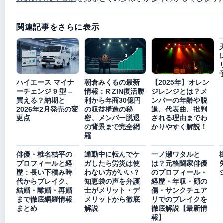
関連記事をさらに表示
ハイエース マイナ
朝倉みくるの最新
【2025年】オレン
ーチェンジ 9 型 –
情報：RIZIN復活勝
ジレンジとは？メ
買える？納期と
利から年商30億円
ンバーの年齢や脱
2026年2月発売の変
の収益構造の秘
退、代表曲、批判
更点
密、メンバー脱退
される理由までわ
の背景まで完全網
かりやすく解説！
羅
俳優・椎名桔平の
通勤中に転んでケ
一ノ瀬ワタルと
プロフィールと経
ガしたら労災は使
は？元格闘家俳優
歴：長い下積み時
わない方がいい？
のプロフィール・
代からブレイク、
知恵袋の声を弁護
経歴・年収・顔の
結婚・離婚・再婚
士がメリット・デ
傷・サンクチュア
まで徹底網羅情報
メリットから徹底
リでのブレイクを
まとめ
解説
徹底解説【最新情
報】