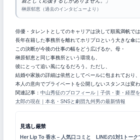
親として応援するしかありません。」
榊原郁恵（過去のインタビューより）
俳優・タレントとしてのキャリアは決して順風満帆で
長年在籍した事務所を離れてホリプロという大きな傘
この決断が今後の仕事の幅をどう広げるか。母・
榊原郁恵と同じ事務所という環境も、
彼にとって追い風になるだろう。ただし、
結婚や家族の詳細は依然としてベールに包まれており
本人の意向でプライベートを公開しないスタンスは変
関連記事：
中山秀征のプロフィール｜子供・妻・経歴
太郎の現在｜本名・SNSと劇団九州男の最新情報
見逃し厳禁
Her Lip To 香水 – 人気口コミと
LINEの1対1トー