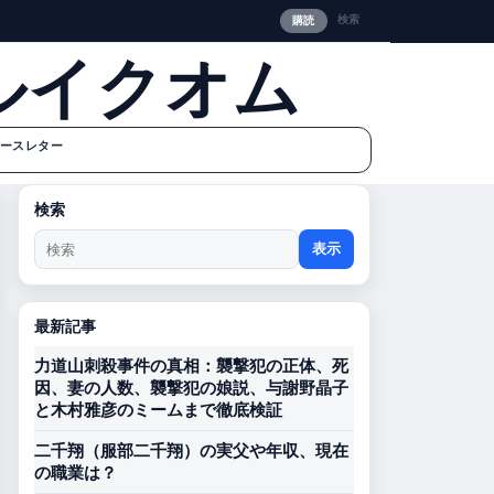
検索
購読
ルイクオム
ースレター
検索
表示
最新記事
力道山刺殺事件の真相：襲撃犯の正体、死
因、妻の人数、襲撃犯の娘説、与謝野晶子
と木村雅彦のミームまで徹底検証
二千翔（服部二千翔）の実父や年収、現在
の職業は？