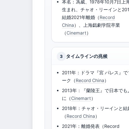
本名：馮威、1978年10月7日上
生まれ、チャオ・リーインと201
結婚2021年離婚（
Record
China
）、上海戯劇学院卒業
（
Cinemart
）
タイムラインの兆候
3
2011年：ドラマ『宮 パレス』
ーク（
Record China
）
2013年：『蘭陵王』で日本でも
に（
Cinemart
）
2018年：チャオ・リーインと結
（
Record China
）
2021年：離婚発表（Record