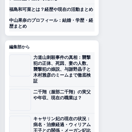
福島和可菜とは？経歴や現在の活動まとめ
中山果奈のプロフィール：結婚・学歴・経
歴まとめ
編集部から
力道山刺殺事件の真相：襲撃
犯の正体、死因、妻の人数、
襲撃犯の娘説、与謝野晶子と
木村雅彦のミームまで徹底検
証
二千翔（服部二千翔）の実父
や年収、現在の職業は？
キャサリン妃の現在の状況：
病名・治療経過・ウィリアム
王子との関係・メーガン妃比