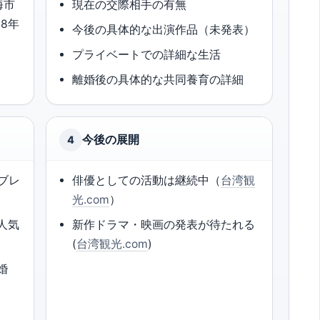
海市
現在の交際相手の有無
8年
今後の具体的な出演作品（未発表）
プライベートでの詳細な生活
離婚後の具体的な共同養育の詳細
今後の展開
4
でブレ
俳優としての活動は継続中（
台湾観
光.com
）
人気
新作ドラマ・映画の発表が待たれる
(
台湾観光.com
)
婚