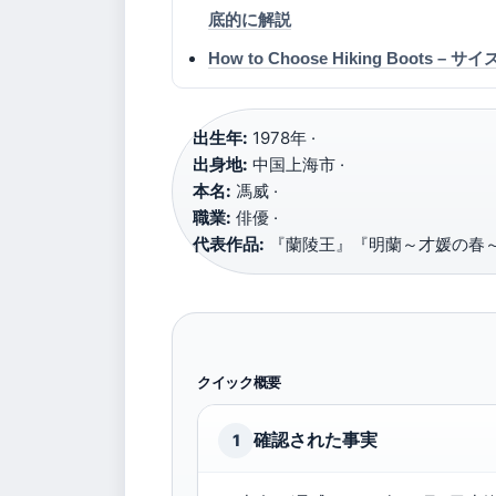
底的に解説
How to Choose Hiking Boot
出生年:
1978年 ·
出身地:
中国上海市 ·
本名:
馮威 ·
職業:
俳優 ·
代表作品:
『蘭陵王』『明蘭～才媛の春
クイック概要
確認された事実
1