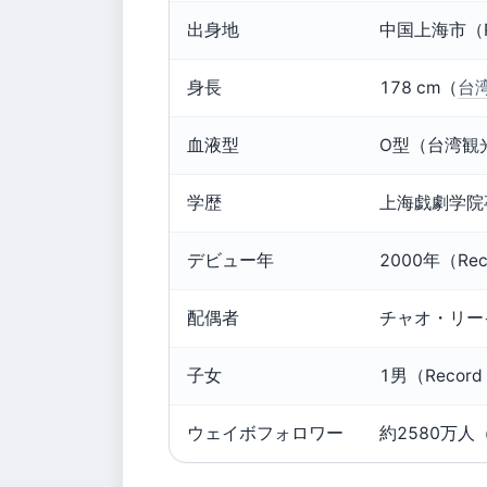
出身地
中国上海市（Re
身長
178 cm（
台湾
血液型
O型（台湾観光
学歴
上海戯劇学院
デビュー年
2000年（Reco
配偶者
チャオ・リーイ
子女
1男（Record 
ウェイボフォロワー
約2580万人