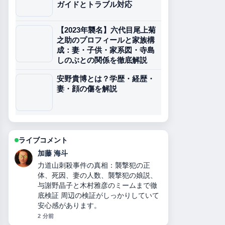
ガイドとトラブル対応
【2023年襲名】六代目尾上菊
之助のプロフィールと家族構
成：妻・子供・家系図・寺島
しのぶとの関係を徹底解説
安野貴博とは？学歴・経歴・
妻・顔の傷を解説
ライブコメント
高橋 蓮
二千翔（服部二千翔）の実父や年収、
現在の職業は？ の整理がとても分かり
やすいです。今日の中でも特に読みや
すいです。
4 分前