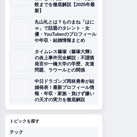
較までを徹底解説【2025年最
新】
丸山礼とは？ものまね「はに
ゃ」で話題のタレント・女
優・YouTuberのプロフィール
や年収・結婚情報まとめ
タイムレス篠塚（篠塚大輝）
の炎上事件完全解説：不謹慎
発言や一橋大学の学歴、友達
問題、ラウールとの関係
中日ドラゴンズ岡林勇希が結
婚発表！最新プロフィール情
報・年収・家族・負けず嫌い
の天才の実力を徹底解説
トピックを探す
テック