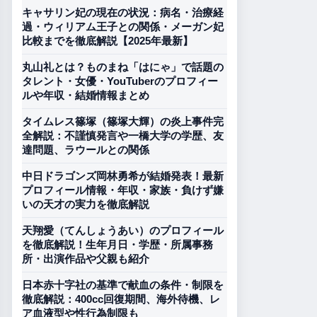
キャサリン妃の現在の状況：病名・治療経
過・ウィリアム王子との関係・メーガン妃
比較までを徹底解説【2025年最新】
丸山礼とは？ものまね「はにゃ」で話題の
タレント・女優・YouTuberのプロフィー
ルや年収・結婚情報まとめ
タイムレス篠塚（篠塚大輝）の炎上事件完
全解説：不謹慎発言や一橋大学の学歴、友
達問題、ラウールとの関係
中日ドラゴンズ岡林勇希が結婚発表！最新
プロフィール情報・年収・家族・負けず嫌
いの天才の実力を徹底解説
天翔愛（てんしょうあい）のプロフィール
を徹底解説！生年月日・学歴・所属事務
所・出演作品や父親も紹介
日本赤十字社の基準で献血の条件・制限を
徹底解説：400cc回復期間、海外待機、レ
ア血液型や性行為制限も