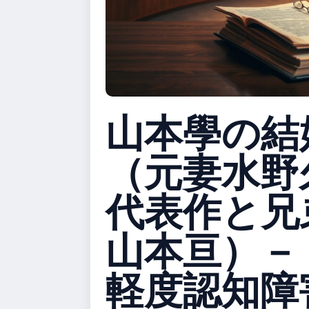
山本學の結
（元妻水野
代表作と兄
山本亘）－
軽度認知障