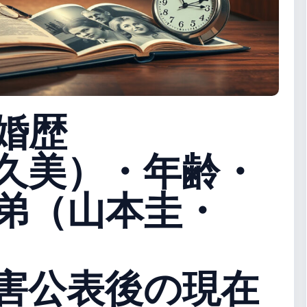
婚歴
久美）・年齢・
弟（山本圭・
害公表後の現在