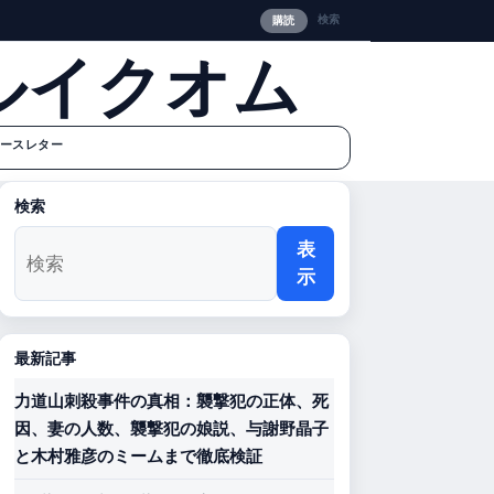
検索
購読
ルイクオム
ースレター
検索
表
示
最新記事
力道山刺殺事件の真相：襲撃犯の正体、死
因、妻の人数、襲撃犯の娘説、与謝野晶子
と木村雅彦のミームまで徹底検証