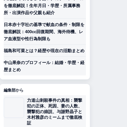
を徹底解説！生年月日・学歴・所属事務
所・出演作品や父親も紹介
日本赤十字社の基準で献血の条件・制限を
徹底解説：400cc回復期間、海外待機、レ
ア血液型や性行為制限も
福島和可菜とは？経歴や現在の活動まとめ
中山果奈のプロフィール：結婚・学歴・経
歴まとめ
編集部から
力道山刺殺事件の真相：襲撃
犯の正体、死因、妻の人数、
襲撃犯の娘説、与謝野晶子と
木村雅彦のミームまで徹底検
証