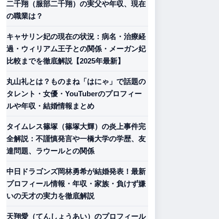
二千翔（服部二千翔）の実父や年収、現在
の職業は？
キャサリン妃の現在の状況：病名・治療経
過・ウィリアム王子との関係・メーガン妃
比較までを徹底解説【2025年最新】
丸山礼とは？ものまね「はにゃ」で話題の
タレント・女優・YouTuberのプロフィー
ルや年収・結婚情報まとめ
タイムレス篠塚（篠塚大輝）の炎上事件完
全解説：不謹慎発言や一橋大学の学歴、友
達問題、ラウールとの関係
中日ドラゴンズ岡林勇希が結婚発表！最新
プロフィール情報・年収・家族・負けず嫌
いの天才の実力を徹底解説
天翔愛（てんしょうあい）のプロフィール