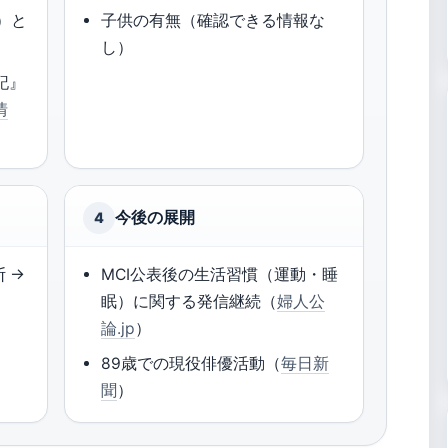
I）と
子供の有無（確認できる情報な
し）
記』
情
今後の展開
4
断 →
MCI公表後の生活習慣（運動・睡
眠）に関する発信継続（
婦人公
論.jp
）
89歳での現役俳優活動（
毎日新
聞
）