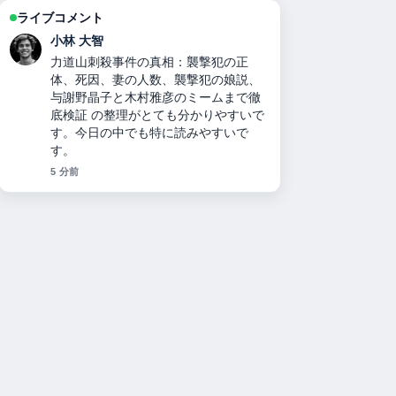
ライブコメント
小林 大智
力道山刺殺事件の真相：襲撃犯の正
体、死因、妻の人数、襲撃犯の娘説、
与謝野晶子と木村雅彦のミームまで徹
底検証 の整理がとても分かりやすいで
す。今日の中でも特に読みやすいで
す。
5 分前