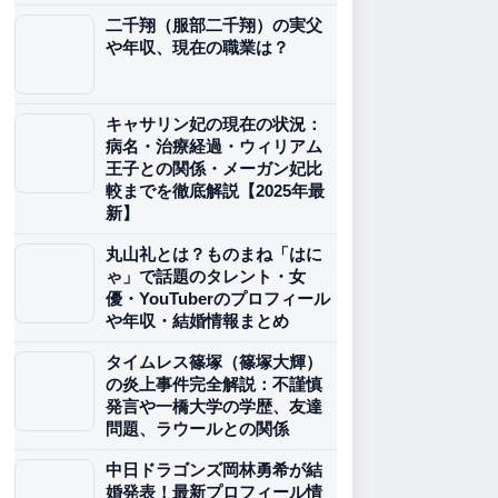
二千翔（服部二千翔）の実父
や年収、現在の職業は？
キャサリン妃の現在の状況：
病名・治療経過・ウィリアム
王子との関係・メーガン妃比
較までを徹底解説【2025年最
新】
丸山礼とは？ものまね「はに
ゃ」で話題のタレント・女
優・YouTuberのプロフィール
や年収・結婚情報まとめ
タイムレス篠塚（篠塚大輝）
の炎上事件完全解説：不謹慎
発言や一橋大学の学歴、友達
問題、ラウールとの関係
中日ドラゴンズ岡林勇希が結
婚発表！最新プロフィール情