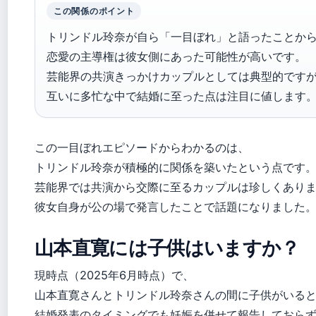
この関係のポイント
トリンドル玲奈が自ら「一目ぼれ」と語ったことか
恋愛の主導権は彼女側にあった可能性が高いです。
芸能界の共演きっかけカップルとしては典型的です
互いに多忙な中で結婚に至った点は注目に値します
この一目ぼれエピソードからわかるのは、
トリンドル玲奈が積極的に関係を築いたという点です
芸能界では共演から交際に至るカップルは珍しくあり
彼女自身が公の場で発言したことで話題になりました
山本直寛には子供はいますか？
現時点（2025年6月時点）で、
山本直寛さんとトリンドル玲奈さんの間に子供がいる
結婚発表のタイミングでも妊娠を併せて報告しておら