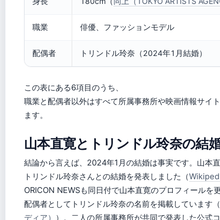
身長
180cm（
同上（TOKYO ARTISTS AGE
職業
俳優、ファッションモデル
配偶者
トリンドル玲奈（2024年1月結婚）
この表にある6項目のうち、
職業と配偶者以外はすべて所属事務所や映画情報サイ
ます。
山本直寛とトリンドル玲奈の結
結論から言えば、2024年1月の結婚は事実です。山本直寛
トリンドル玲奈さんとの結婚を発表しました（
Wikip
ORICON NEWSも同日付で山本直寛のプロフィールを
配偶者としてトリンドル玲奈の名前を掲載しています
ディア）
）。二人の所属事務所が共同で発表した公式