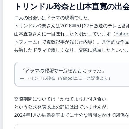
トリンドル玲奈と山本直寛の出
二人の出会いはドラマの現場でした。
トリンドル玲奈さんは2026年5月27日放送のテレビ番
山本直寛さんに一目ぼれしたと明かしています（
Yah
トフォーム）
で複数記事が報じた内容）。具体的な作
共演したドラマで親しくなり、交際に発展したといい
「ドラマの現場で一目ぼれしちゃった」
— トリンドル玲奈（Yahoo!ニュース記事より）
交際期間については「かねてよりお付き合い」
という公式発表以上の詳細は出ていませんが、
2024年1月の結婚発表までに十分な時間をかけて関係