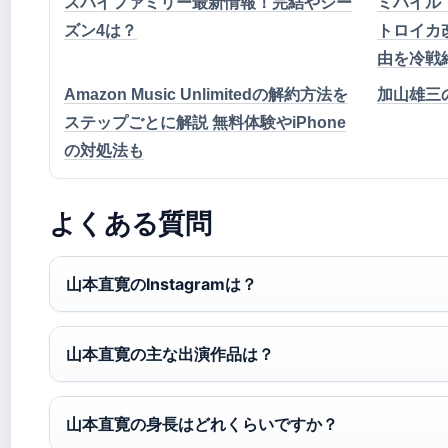
スパイファミリー最新情報！完結やシー
ミハイル
ズン4は？
トロイカ
由を冷戦
Amazon Music Unlimitedの解約方法を
加山雄三
ステップごとに解説 無料体験やiPhone
の対処法も
よくある質問
山本直寛のInstagramは？
山本直寛の主な出演作品は？
山本直寛の身長はどれくらいですか？