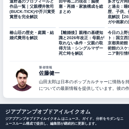
遠野遥のプロフィールと
田中裕二の現在：脳梗
多才な片岡
作品一覧｜父親櫻井敦司
塞・再婚・家族構成を総
と過去：睡
(BUCK-TICK)や芥川賞受
まとめ
歴、子供、
賞歴を完全解説
底解説【20
ガや画家の
椿山荘の歴史・庭園・結
【離婚後】親権の基礎知
今日の上野
婚式費用を解説
識と2026年改正：母親が
ト：国立西
取れない条件・父親の取
京都美術館
得方法・シングルマザー
術館のスケ
死亡時を解説
ニア割引情
筆者情報
佐藤健一
山田太郎は日本のポップカルチャーに情熱を
についての最新情報を提供しています。彼の
ジアプアンプオプドアイルイクオム
ジアプアンプオプドアイルイクオム はニュース、ガイド、分析をモダンなニ
ュースルーム構成で提供し、編集部が継続的に更新します。