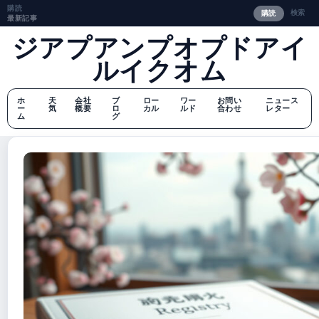
購読
検索
購読
最新記事
ジアプアンプオプドアイ
ルイクオム
ホ
天
会社
ブ
ロー
ワー
お問い
ニュース
ー
気
概要
ロ
カル
ルド
合わせ
レター
ム
グ