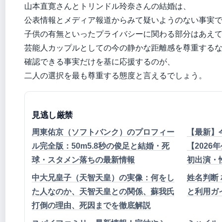
山本直寛さんとトリンドル玲奈さんの結婚は、
公表情報とメディア報道からみて疑いようのない事実
子供の有無といったプライバシーに関わる部分はあえ
芸能人カップルとしての今の静かな距離感を尊重する
確認できる事実だけを基に応援するのが、
二人の選択を最も尊重する態度と言えるでしょう。
見逃し厳禁
周東佑京（ソフトバンク）のプロフィー
【最新】
ル完全版：50m5.8秒の俊足と結婚・死
【2026
球・スタメン落ちの最新情報
初出演・
中大兄皇子（天智天皇）の実像：何をし
姓名判断 
た人なのか、天智天皇との関係、蘇我氏
と利用ガ
打倒の理由、死因までを徹底解説