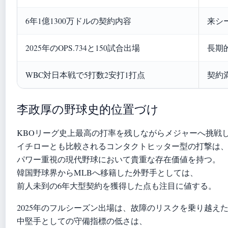
6年1億1300万ドルの契約内容
来シ
2025年のOPS.734と150試合出場
長期
WBC対日本戦で5打数2安打1打点
契約
李政厚の野球史的位置づけ
KBOリーグ史上最高の打率を残しながらメジャーへ挑戦
イチローとも比較されるコンタクトヒッター型の打撃は
パワー重視の現代野球において貴重な存在価値を持つ。
韓国野球界からMLBへ移籍した外野手としては、
前人未到の6年大型契約を獲得した点も注目に値する。
2025年のフルシーズン出場は、故障のリスクを乗り越え
中堅手としての守備指標の低さは、