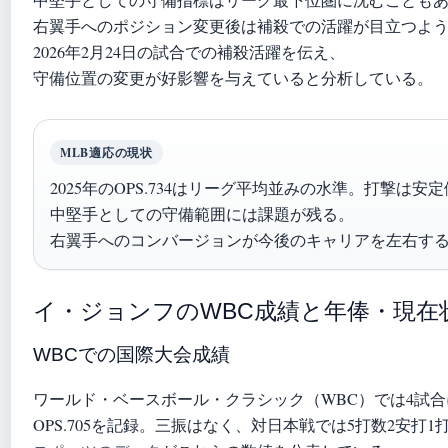
中堅手としての守備指標はリーグ最下位圏に沈むことも
右翼手へのポジション変更後は補殺での活躍が目立つよ
2026年2月24日の試合での補殺活躍を伝え、
守備位置の変更が好影響を与えていると分析している。
MLB適応の現状
2025年のOPS.734はリーグ平均並みの水準。打撃は
中堅手としての守備範囲には課題が残る。
右翼手へのコンバージョンが今後のキャリアを左右す
イ・ジョンフのWBC成績と年俸・現在
WBCでの国際大会成績
ワールド・ベースボール・クラシック（WBC）では4試合に
OPS.705を記録。三振はなく、対日本戦では5打数2安打