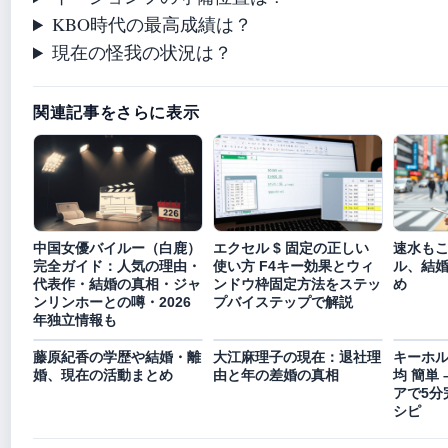
KBO時代の最高成績は？
現在の怪我の状況は？
関連記事をさらに表示
中国女優バイルー（白鹿）
エクセル $ 固定の正しい
速水も
完全ガイド：人気の理由・
使い方 F4キー効果とウィ
ル、結
代表作・結婚の真相・ジャ
ンドウ枠固定方法をステッ
め
ンリンホーとの噂・2026
プバイステップで解説
年独立情報も
藤原紀香の学歴や結婚・離
大江麻理子の現在：退社理
キーホル
婚、現在の活動まとめ
由と年の差婚の真相
均 簡単
アで5分
シピ