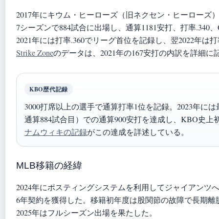
2017年にキウム・ヒーローズ（旧ネクセン・ヒーローズ
7シーズンで884試合に出場し、通算1181安打、打率.340
2021年には打率.360でリーグ首位を記録し、翌2022年は打率
Strike Zone
のデータは、2021年の167安打の内訳を詳細
KBO歴代記録
3000打席以上の選手で通算打率1位を記録。2023年に
通算884試合目）での通算900安打を達成し、KBO史
ナムウィキの記録
がこの達成を詳述している。
MLB移籍の経緯
2024年にポスティングシステムを利用してジャイアンツ
6年契約を獲得した。移籍初年度は股関節の故障で長期離
2025年はフルシーズン出場を果たした。