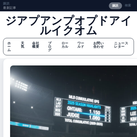
購読
検索
購読
最新記事
ジアプアンプオプドアイ
ルイクオム
ホ
天
会社
ブ
ロー
ワー
お問い
ニュース
ー
気
概要
ロ
カル
ルド
合わせ
レター
ム
グ