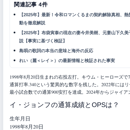
関連記事 4件
【2025年】最新！令和ロマンくるまの契約解除真相、熱
動を徹底解説
【2025年】布袋寅泰の現在の妻今井美樹、元妻山下久
説【事実に基づく検証】
島唄の歌詞の本当の意味と海外の反応
れい（麗＜レイ＞）の最新情報と検証された事実
1998年8月20日生まれの右投左打。キウム・ヒーローズ
通算打率.340という驚異的な数字を残した。2022年に
最小試合数での通算900安打を達成。2024年からジャイ
イ・ジョンフの通算成績とOPSは？
生年月日
1998年8月20日