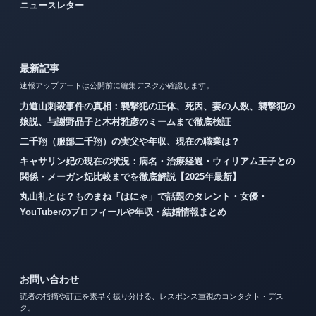
ニュースレター
最新記事
速報アップデートは公開前に編集デスクが確認します。
力道山刺殺事件の真相：襲撃犯の正体、死因、妻の人数、襲撃犯の
娘説、与謝野晶子と木村雅彦のミームまで徹底検証
二千翔（服部二千翔）の実父や年収、現在の職業は？
キャサリン妃の現在の状況：病名・治療経過・ウィリアム王子との
関係・メーガン妃比較までを徹底解説【2025年最新】
丸山礼とは？ものまね「はにゃ」で話題のタレント・女優・
YouTuberのプロフィールや年収・結婚情報まとめ
お問い合わせ
読者の指摘や訂正を素早く振り分ける、レスポンス重視のコンタクト・デス
ク。