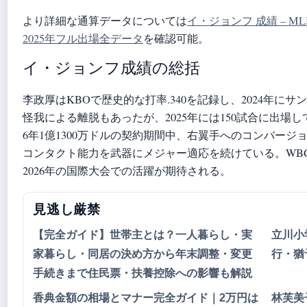
より詳細な通算データについては
イ・ジョンフ 成績 – M
2025年フル出場全データ
を確認可能。
イ・ジョンフ成績の総括
李政厚はKBOで歴史的な打率.340を記録し、2024年
怪我による離脱もあったが、2025年には150試合に出場して打率
6年1億1300万ドルの契約期間中、右翼手へのコンバージ
コンタクト能力を武器にメジャー適応を続けている。WB
2026年の国際大会での活躍が期待される。
見逃し厳禁
【完全ガイド】世帯主とは？一人暮らし・実
立川小
家暮らし・同居の決め方から年末調整・変更
行・猶
手続きまで住民票・扶養控除への影響も解説
香典金額の相場とマナー完全ガイド｜2万円は
林芙美