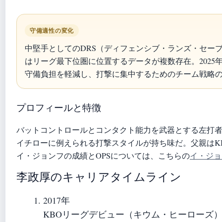
守備適性の変化
中堅手としてのDRS（ディフェンシブ・ランズ・セー
はリーグ最下位圏に位置するデータが複数存在。2025
守備負担を軽減し、打撃に集中するためのチーム戦略
プロフィールと特徴
バットコントロールとコンタクト能力を武器とする左打
イチローに例えられる打撃スタイルが持ち味だ。父親はK
イ・ジョンフの成績とOPSについては、こちらの
イ・ジョ
李政厚のキャリアタイムライン
2017年
KBOリーグデビュー（キウム・ヒーローズ