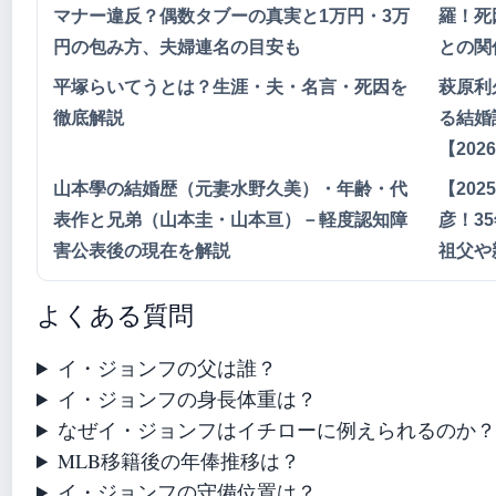
マナー違反？偶数タブーの真実と1万円・3万
羅！死
円の包み方、夫婦連名の目安も
との関
平塚らいてうとは？生涯・夫・名言・死因を
萩原利
徹底解説
る結婚
【202
山本學の結婚歴（元妻水野久美）・年齢・代
【20
表作と兄弟（山本圭・山本亘）－軽度認知障
彦！3
害公表後の現在を解説
祖父や
よくある質問
イ・ジョンフの父は誰？
イ・ジョンフの身長体重は？
なぜイ・ジョンフはイチローに例えられるのか
MLB移籍後の年俸推移は？
イ・ジョンフの守備位置は？