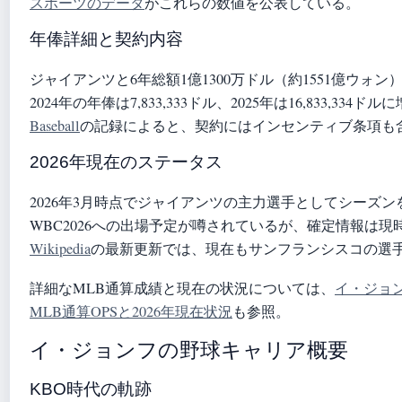
スポーツのデータ
がこれらの数値を公表している。
年俸詳細と契約内容
ジャイアンツと6年総額1億1300万ドル（約1551億ウォ
2024年の年俸は7,833,333ドル、2025年は16,833,334
Baseball
の記録によると、契約にはインセンティブ条項も
2026年現在のステータス
2026年3月時点でジャイアンツの主力選手としてシーズン
WBC2026への出場予定が噂されているが、確定情報は現
Wikipedia
の最新更新では、現在もサンフランシスコの選
詳細なMLB通算成績と現在の状況については、
イ・ジョン
MLB通算OPSと2026年現在状況
も参照。
イ・ジョンフの野球キャリア概要
KBO時代の軌跡