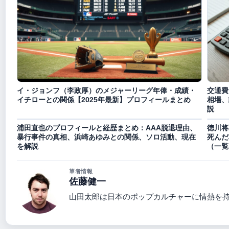
イ・ジョンフ（李政厚）のメジャーリーグ年俸・成績・
交通費
イチローとの関係【2025年最新】プロフィールまとめ
相場、
説
浦田直也のプロフィールと経歴まとめ：AAA脱退理由、
徳川将
暴行事件の真相、浜崎あゆみとの関係、ソロ活動、現在
死んだ
を解説
（一覧
筆者情報
佐藤健一
山田太郎は日本のポップカルチャーに情熱を