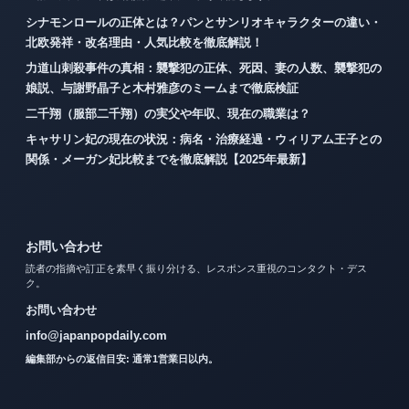
シナモンロールの正体とは？パンとサンリオキャラクターの違い・
北欧発祥・改名理由・人気比較を徹底解説！
力道山刺殺事件の真相：襲撃犯の正体、死因、妻の人数、襲撃犯の
娘説、与謝野晶子と木村雅彦のミームまで徹底検証
二千翔（服部二千翔）の実父や年収、現在の職業は？
キャサリン妃の現在の状況：病名・治療経過・ウィリアム王子との
関係・メーガン妃比較までを徹底解説【2025年最新】
お問い合わせ
読者の指摘や訂正を素早く振り分ける、レスポンス重視のコンタクト・デス
ク。
お問い合わせ
info@japanpopdaily.com
編集部からの返信目安: 通常1営業日以内。