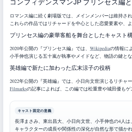
コンフィデンスマンJP プリンセス編
ロマンス編に続く劇場版では、メインメンバーは維持さ
これらの作品ではリチャードを中心とした恋愛要素や、
プリンセス編の豪華客船を舞台としたキャスト
2020年公開の『プリンセス編』では、
Wikipedia
の情報に
小手伸也演じる五十嵐が執事やメイドなど、物語の鍵と
英雄編で新たに加わった広末涼子の役柄
2022年公開の『英雄編』では、小日向文世演じるリチ
Filmarks
の記事によれば、この編では松重豊や城田優もゲ
キャスト固定の意義
長澤まさみ、東出昌大、小日向文世、小手伸也の4人は、
キャラクターの成長や関係性の深化が自然な形で描か