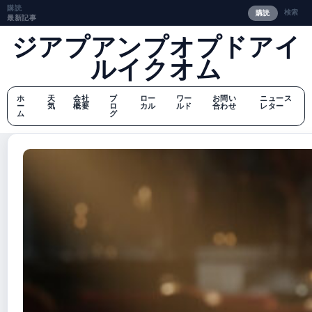
購読
検索
購読
最新記事
ジアプアンプオプドアイ
ルイクオム
ホ
天
会社
ブ
ロー
ワー
お問い
ニュース
ー
気
概要
ロ
カル
ルド
合わせ
レター
ム
グ