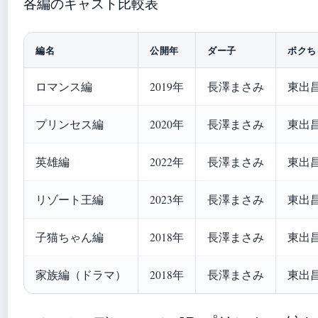
各編のキャスト比較表
編名
公開年
ダー子
ボクち
ロマンス編
2019年
長澤まさみ
東出
プリンセス編
2020年
長澤まさみ
東出
英雄編
2022年
長澤まさみ
東出
リゾート王編
2023年
長澤まさみ
東出
子猫ちゃん編
2018年
長澤まさみ
東出
家族編（ドラマ）
2018年
長澤まさみ
東出