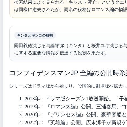
検索結果によく見られる「キャスト 死亡」というクエ
は同様に逝去されたが、両名の役柄はロマンス編の物
キンタとギンコの役割
岡田義徳演じる与論祐弥（キンタ）と桜井ユキ演じる
に関する重要な情報を伝達する役割を果たす。
コンフィデンスマンJP 全編の公開時
シリーズはドラマ版から始まり、段階的に劇場版へ拡大
2018年
：ドラマ版シーズン1放送開始。「子
2019年
：『ロマンス編』公開。三浦春馬、竹
2020年
：『プリンセス編』公開。豪華客船と
2022年
：『英雄編』公開。広末涼子が新規ゲ