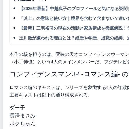
【2026年最新】中越典子のプロフィールと気になる疑問
「以上」の意味と使い方｜境界を含む？含まない？違い
【最新】三宅裕司の現在の活動と家族構成を徹底解説！ラジ
玉川徹が嫌われる理由とは？経歴や学歴、退職の経緯、
本作の核を担うのは、変装の天才コンフィデンスウーマ
（小手伸也）という4人のメインメンバーだ。
フジテレビ
コンフィデンスマンJP -ロマンス編-
ロマンス編のキャストは、シリーズを象徴する4人の詐欺
主要キャストは以下の通り構成される。
ダー子
長澤まさみ
ボクちゃん