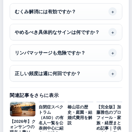
むくみ解消には有効ですか？
やめるべき具体的なサインは何ですか？
リンパマッサージも危険ですか？
正しい頻度は週に何回ですか？
関連記事をさらに表示
自閉症スペク
椿山荘の歴
【完全版】加
トラム
史・庭園・結
藤雅也のプロ
（ASD）の有
婚式費用を解
フィール・家
【2026年】ク
名人一覧を公
説
族・経歴まと
ォンサンウの
表例中心に紹
め記事｜子供