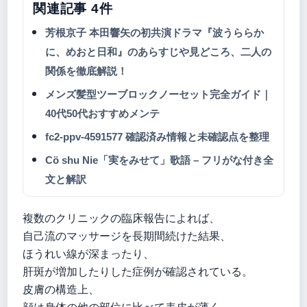
関連記事 4件
芳根京子 本田響矢の初共演ドラマ『波うららか
に、めおと日和』のあらすじや見どころ、二人の
関係を徹底解説！
メンズ髪型ツーブロックノーセット完全ガイド｜
40代50代おすすめメンテ
fc2-ppv-4591577 確認済み情報と未確認点を整理
Cö shu Nie「実をみせて」歌語 – フリがな付き全
文と解訳
複数のクリニックの臨床報告によれば、
自己流のマッサージを長期間続けた結果、
ほうれい線が深まったり、
肝斑が増加したりした症例が確認されている。
皮膚の構造上、