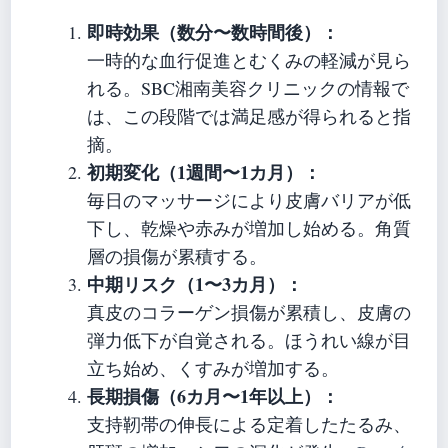
即時効果（数分〜数時間後）：
一時的な血行促進とむくみの軽減が見ら
れる。SBC湘南美容クリニックの情報で
は、この段階では満足感が得られると指
摘。
初期変化（1週間〜1カ月）：
毎日のマッサージにより皮膚バリアが低
下し、乾燥や赤みが増加し始める。角質
層の損傷が累積する。
中期リスク（1〜3カ月）：
真皮のコラーゲン損傷が累積し、皮膚の
弾力低下が自覚される。ほうれい線が目
立ち始め、くすみが増加する。
長期損傷（6カ月〜1年以上）：
支持靭帯の伸長による定着したたるみ、