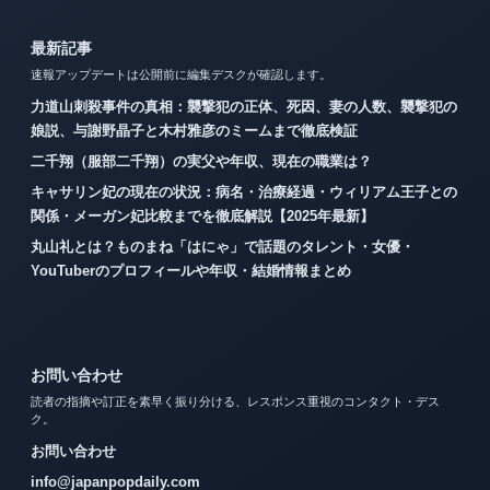
最新記事
速報アップデートは公開前に編集デスクが確認します。
力道山刺殺事件の真相：襲撃犯の正体、死因、妻の人数、襲撃犯の
娘説、与謝野晶子と木村雅彦のミームまで徹底検証
二千翔（服部二千翔）の実父や年収、現在の職業は？
キャサリン妃の現在の状況：病名・治療経過・ウィリアム王子との
関係・メーガン妃比較までを徹底解説【2025年最新】
丸山礼とは？ものまね「はにゃ」で話題のタレント・女優・
YouTuberのプロフィールや年収・結婚情報まとめ
お問い合わせ
読者の指摘や訂正を素早く振り分ける、レスポンス重視のコンタクト・デス
ク。
お問い合わせ
info@japanpopdaily.com