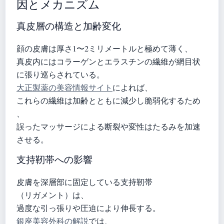
因とメカニズム
真皮層の構造と加齢変化
顔の皮膚は厚さ1〜2ミリメートルと極めて薄く、
真皮内にはコラーゲンとエラスチンの繊維が網目状
に張り巡らされている。
大正製薬の美容情報サイト
によれば、
これらの繊維は加齢とともに減少し脆弱化するため
、
誤ったマッサージによる断裂や変性はたるみを加速
させる。
支持靭帯への影響
皮膚を深層部に固定している支持靭帯
（リガメント）は、
過度な引っ張りや圧迫により伸長する。
銀座美容外科の解説
では、