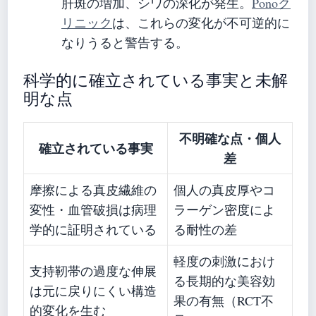
肝斑の増加、シワの深化が発生。
Ponoク
リニック
は、これらの変化が不可逆的に
なりうると警告する。
科学的に確立されている事実と未解
明な点
不明確な点・個人
確立されている事実
差
摩擦による真皮繊維の
個人の真皮厚やコ
変性・血管破損は病理
ラーゲン密度によ
学的に証明されている
る耐性の差
軽度の刺激におけ
支持靭帯の過度な伸展
る長期的な美容効
は元に戻りにくい構造
果の有無（RCT不
的変化を生む