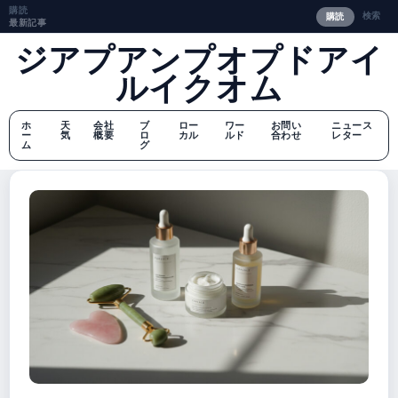
購読
検索
購読
最新記事
ジアプアンプオプドアイ
ルイクオム
ホ
天
会社
ブ
ロー
ワー
お問い
ニュース
ー
気
概要
ロ
カル
ルド
合わせ
レター
ム
グ