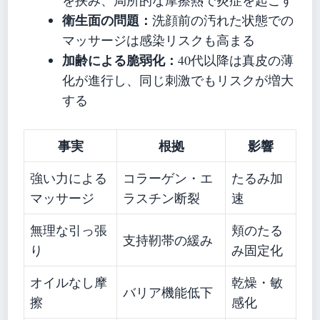
衛生面の問題：
洗顔前の汚れた状態での
マッサージは感染リスクも高まる
加齢による脆弱化：
40代以降は真皮の薄
化が進行し、同じ刺激でもリスクが増大
する
事実
根拠
影響
強い力による
コラーゲン・エ
たるみ加
マッサージ
ラスチン断裂
速
無理な引っ張
頬のたる
支持靭帯の緩み
り
み固定化
オイルなし摩
乾燥・敏
バリア機能低下
擦
感化