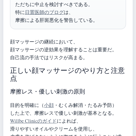
ただちに中止を検討すべきである。
特に
日置医師のブログ
は、
摩擦による肝斑悪化を警告している。
顔マッサージの継続において、
顔マッサージの逆効果を理解することは重要だ。
自己流の手法ではリスクが高まる。
正しい顔マッサージのやり方と注意
点
摩擦レス・優しい刺激の原則
目的を明確に（
小顔
・むくみ解消・たるみ予防）
した上で、摩擦レスで優しい刺激が基本となる。
Willbe Clinicのガイド
によれば、
滑りやすいオイルやクリームを使用し、