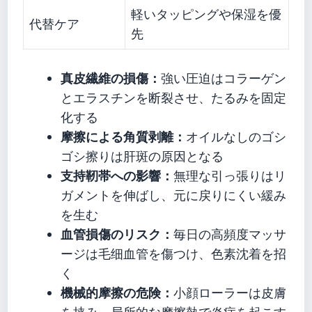
軽いタッピングや保湿を優
代替ケア
先
真皮繊維の損傷：
強い圧迫はコラーゲン
とエラスチンを断裂させ、たるみを固定
化する
摩擦による角質剥離：
オイルなしのゴシ
ゴシ擦りは肝斑の原因となる
支持靭帯への影響：
無理な引っ張りはリ
ガメントを伸ばし、元に戻りにくい緩み
を生む
血管損傷のリスク：
毎日の高頻度マッサ
ージは毛细血管を傷つけ、色素沈着を招
く
機械的摩擦の危険：
小顔ローラーは皮膚
を挟み、局所的な摩擦熱で炎症を起こす