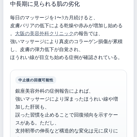
中長期に見られる肌の劣化
毎日のマッサージを1〜3カ月続けると、
皮膚バリアの低下による乾燥や赤みが増加し始める
。
大阪の美容外科クリニック
の報告では、
強いマッサージにより真皮のコラーゲン損傷が累積
し、皮膚の弾力低下が自覚され、
ほうれい線が目立ち始める症例が確認されている。
中止後の回復可能性
銀座美容外科の症例報告によれば、
強いマッサージにより深まったほうれい線や増
加した肝斑も、
誤った習慣を止めることで回復傾向を示すケー
スがある。ただし、
支持靭帯の伸長など構造的な変化は元に戻りに