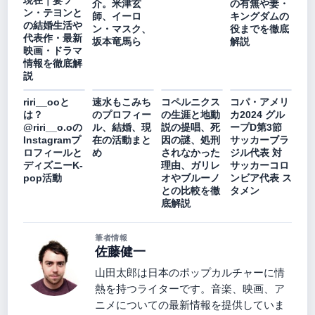
現在｜妻ソ
介。米津玄
の有無や妻・
ン・テヨンと
師、イーロ
キングダムの
の結婚生活や
ン・マスク、
役までを徹底
代表作・最新
坂本竜馬ら
解説
映画・ドラマ
情報を徹底解
説
riri__ooと
速水もこみち
コペルニクス
コパ・アメリ
は？
のプロフィー
の生涯と地動
カ2024 グル
@riri__o.oの
ル、結婚、現
説の提唱、死
ープD第3節
Instagramプ
在の活動まと
因の謎、処刑
サッカーブラ
ロフィールと
め
されなかった
ジル代表 対
ディズニーK-
理由、ガリレ
サッカーコロ
pop活動
オやブルーノ
ンビア代表 ス
との比較を徹
タメン
底解説
筆者情報
佐藤健一
山田太郎は日本のポップカルチャーに情
熱を持つライターです。音楽、映画、ア
ニメについての最新情報を提供していま