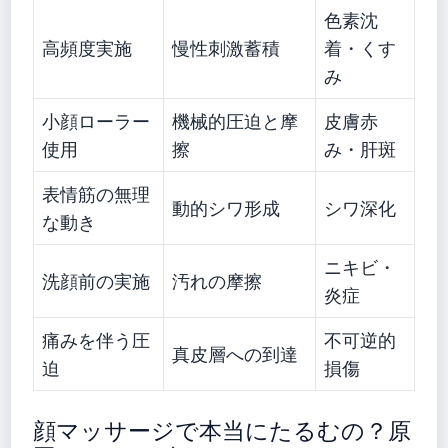
色素沈
高頻度実施
慢性刺激蓄積
着・くす
み
小顔ローラー
機械的圧迫と摩
皮膚赤
使用
擦
み・肝斑
表情筋の無理
動的シワ形成
シワ深化
な動き
ニキビ・
洗顔前の実施
汚れの摩擦
炎症
痛みを伴う圧
不可逆的
真皮層への到達
迫
損傷
顔マッサージで本当にたるむの？原