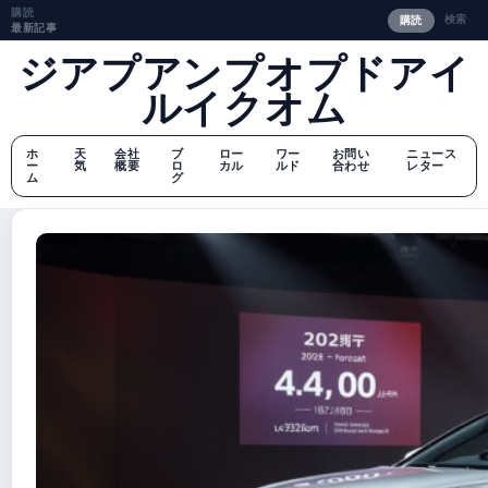
購読
検索
購読
最新記事
ジアプアンプオプドアイ
ルイクオム
ホ
天
会社
ブ
ロー
ワー
お問い
ニュース
ー
気
概要
ロ
カル
ルド
合わせ
レター
ム
グ