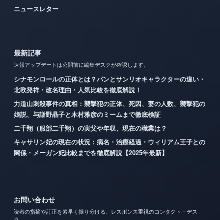
ニュースレター
最新記事
速報アップデートは公開前に編集デスクが確認します。
シナモンロールの正体とは？パンとサンリオキャラクターの違い・
北欧発祥・改名理由・人気比較を徹底解説！
力道山刺殺事件の真相：襲撃犯の正体、死因、妻の人数、襲撃犯の
娘説、与謝野晶子と木村雅彦のミームまで徹底検証
二千翔（服部二千翔）の実父や年収、現在の職業は？
キャサリン妃の現在の状況：病名・治療経過・ウィリアム王子との
関係・メーガン妃比較までを徹底解説【2025年最新】
お問い合わせ
読者の指摘や訂正を素早く振り分ける、レスポンス重視のコンタクト・デス
ク。