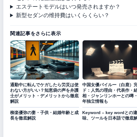
エステートモデルはいつ発売されますか？
新型セダンの维持費はいくらくらい？
関連記事をさらに表示
通勤中に転んでケガしたら労災は使
中国女優バイルー（白鹿）
わない方がいい？知恵袋の声を弁護
ド：人気の理由・代表作・
士がメリット・デメリットから徹底
相・ジャンリンホーとの噂・2
解説
年独立情報も
柳楽優弥の妻・子供・結婚年齢と成
Keyword – key wordと
長を徹底解説
味、ツールを日本語で徹底