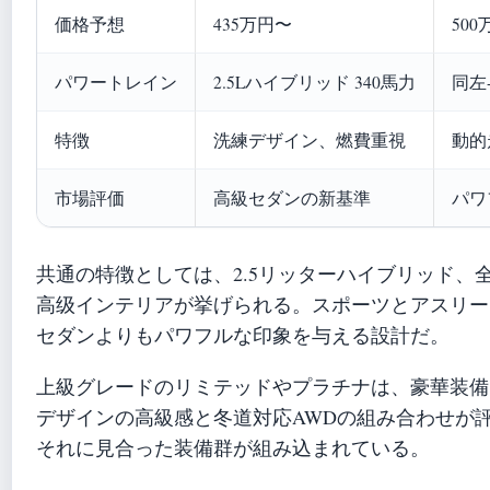
価格予想
435万円〜
50
パワートレイン
2.5Lハイブリッド 340馬力
同左
特徴
洗練デザイン、燃費重視
動的
市場評価
高級セダンの新基準
パワ
共通の特徴としては、2.5リッターハイブリッド、全車AW
高级インテリアが挙げられる。スポーツとアスリー
セダンよりもパワフルな印象を与える設計だ。
上級グレードのリミテッドやプラチナは、豪華装備
デザインの高級感と冬道対応AWDの組み合わせが
それに見合った装備群が組み込まれている。