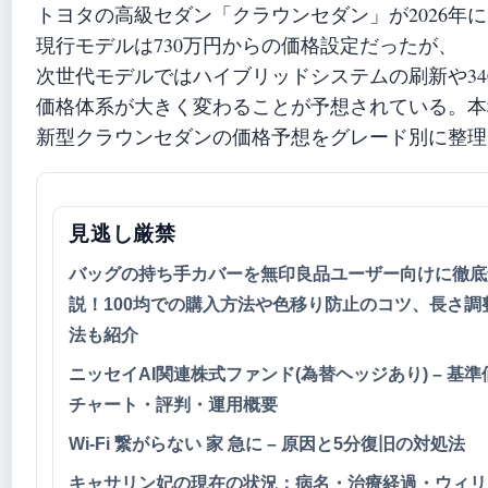
トヨタの高級セダン「クラウンセダン」が2026年
現行モデルは730万円からの価格設定だったが、
次世代モデルではハイブリッドシステムの刷新や3
価格体系が大きく変わることが予想されている。本
新型クラウンセダンの価格予想をグレード別に整理
見逃し厳禁
バッグの持ち手カバーを無印良品ユーザー向けに徹底
説！100均での購入方法や色移り防止のコツ、長さ調
法も紹介
ニッセイAI関連株式ファンド(為替ヘッジあり) – 基
チャート・評判・運用概要
Wi-Fi 繋がらない 家 急に – 原因と5分復旧の対処法
キャサリン妃の現在の状況：病名・治療経過・ウィリ