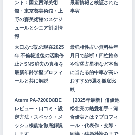
ント：国立西洋美術
最新情報と検証された
館・東京都美術館・上
事実
野の森美術館のスケジ
ュールとシニア割引情
報
大口あづ記の現在2025
最強相性占い無料生年
年 不倫報道後の活動停
月日で診断！四柱推命
止とSNS消失の真相を
や宿曜占星術など本当
最新年齢学歴プロフィ
に当たる的中率が高い
ールと共に解説
おすすめ5選を徹底比
較
Aterm PA-7200D8BE
【2025年最新】俳優池
レビュー・口コミ・設
松壮亮の熱愛相手・河
定方法・スペック・メ
合優実とは？プロフィ
ッシュ機能を徹底解説
ール・代表作・交際・
します
同棲・結婚秒読みまで