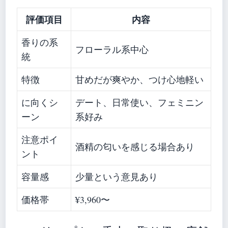
評価項目
内容
香りの系
フローラル系中心
統
特徴
甘めだが爽やか、つけ心地軽い
に向くシ
デート、日常使い、フェミニン
ーン
系好み
注意ポイ
酒精の匂いを感じる場合あり
ント
容量感
少量という意見あり
価格帯
¥3,960〜