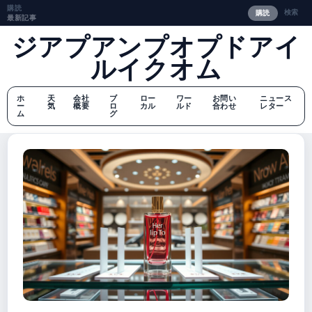
購読
検索
購読
最新記事
ジアプアンプオプドアイ
ルイクオム
ホ
天
会社
ブ
ロー
ワー
お問い
ニュース
ー
気
概要
ロ
カル
ルド
合わせ
レター
ム
グ