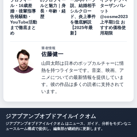
プロフィー
のプロフィー
ールやハーフ
イシャドウ ベ
ル・16歳差
ルと魅力｜身
説、結婚相手
ターザンパレ
婚・後輩指導
長・年齢・経
シルクロー
ット
告発騒動・
歴
ド、炎上事件
@cosme2023
YouTube活動
を徹底解説
上半期1位 お
まで徹底まと
【2025年最
すすめ価格使
め
新】
用期限
筆者情報
佐藤健一
山田太郎は日本のポップカルチャーに情
熱を持つライターです。音楽、映画、ア
ニメについての最新情報を提供していま
す。彼の作品は多くの読者に支持されて
います。
ジアプアンプオプドアイルイクオム
ジアプアンプオプドアイルイクオム はニュース、ガイド、分析をモダンなニ
ュースルーム構成で提供し、編集部が継続的に更新します。