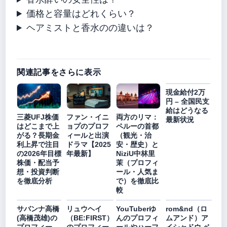
価格と容量はどれくらい？
ヘアミストと香水のの違いは？
関連記事をさらに表示
現金給付2万
円 – 全国民支
給はどうなる
三菱UFJ株価
ファン・イニ
両方のリマ：
最新状況
はどこまで上
ョプのプロフ
ペルーの首都
がる？長期金
ィールと出演
（観光・治
利上昇で注目
ドラマ【2025
安・歴史）と
の2026年目標
年最新】
NiziU中林里
株価・配当予
茉（プロフィ
想・投資判断
ール・人気ま
を徹底分析
で）を徹底比
較
サバンナ高橋
リュウヘイ
YouTuberゆ
rom&nd（ロ
(高橋茂雄)の
（BE:FIRST）
んのプロフィ
ムアンド）ア